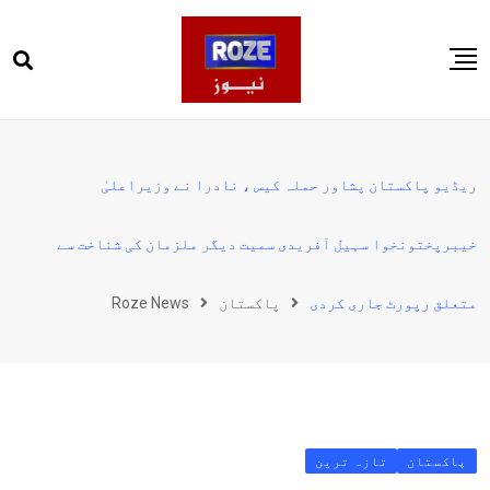
Ski
t
conten
صفحہ اول
پاکستان
ریڈیو پاکستان پشاور حملہ کیس ، نادرا نے وزیراعلیٰ
دنیا
خیبرپختونخوا سہیل آفریدی سمیت دیگر ملزمان کی شناخت سے
کھیل
ویڈیوز
متعلق رپورٹ جاری کردی
پاکستان
Roze News
روز انگلش
پاکستان
تازہ ترین