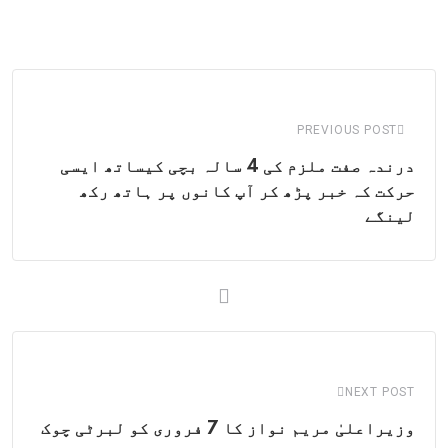
via
Email
PREVIOUS POST
درندہ صفت ملزم کی 4 سالہ بچی کیساتھ ایسی
حرکت کہ خبر پڑھ کر آپ کانوں پر ہاتھ رکھ
لینگے
NEXT POST
وزیراعلیٰ مریم نواز کا 7 فروری کو لبرٹی چوک