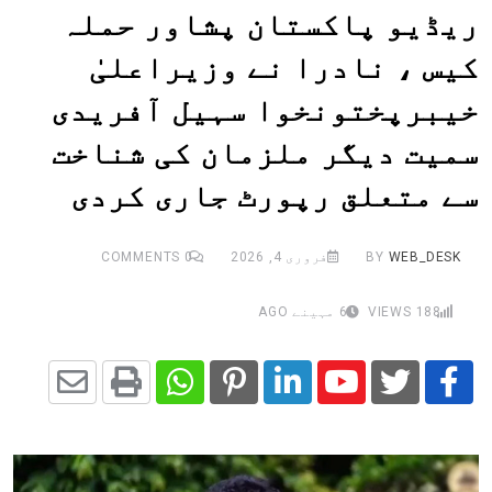
ریڈیو پاکستان پشاور حملہ
کیس ، نادرا نے وزیراعلیٰ
خیبرپختونخوا سہیل آفریدی
سمیت دیگر ملزمان کی شناخت
سے متعلق رپورٹ جاری کردی
WEB_DESK
BY
فروری 4, 2026
0
COMMENTS
188
VIEWS
6 مہینے AGO
Share
Whatsapp
Print
Pinterest
LinkedIn
Youtube
via