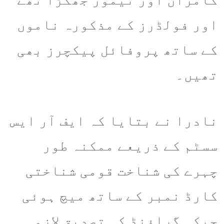
اور فولڈرز کے مذکورہ ناموں
کے ساتھ پروفائل پیکچرز بھی
تھیں۔
نادرا نے بتایا کہ ایف آر ایس
سسٹم کے ذریعے ممکنہ طور
چہرے کی شناخت قومی شناختی
کارڈ نمبر کے ساتھ میچ ہوئی
جبکہ گراؤنڈ کی تصدیق لازمی