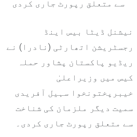
سے متعلق رپورٹ جاری کردی
نیشنل ڈیٹا بیس اینڈ
رجسٹریشن اتھارٹی (نادرا) نے
ریڈیو پاکستان پشاور حملہ
کیس میں وزیراعلیٰ
خیبرپختونخوا سہیل آفریدی
سمیت دیگر ملزمان کی شناخت
سے متعلق رپورٹ جاری کردی۔