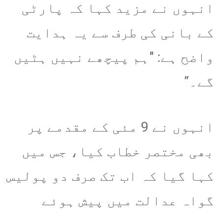
انہوں نے مزید کہا کہ پارٹی
کے بانی کی طرف سے یہ ہدایت
واضح ہے: "ہم پیچھے نہیں ہٹیں
گے۔”
انہوں نے 9 مئی کے مقدمے پر
بھی مختصر خطاب کیا، جس میں
کہا گیا کہ اب تک صرف دو پولیس
گواہ عدالت میں پیش ہوئے