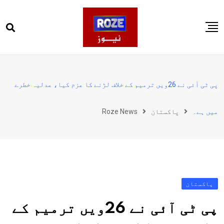
Ski
t
conten
صفحہ اول
پاکستان
پی ٹی آئی نے 26ویں ترمیم کے خلاف لڑنے کا عزم کیا، عدلیہ خطرے
دنیا
میں ہے۔
پاکستان
Roze News
کھیل
ویڈیوز
روز انگلش
پاکستان
پی ٹی آئی نے 26ویں ترمیم کے