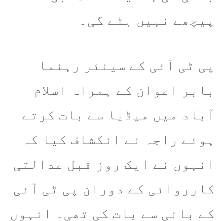
پیچھے نہیں ہٹے گی۔
پی ٹی آئی کے سینئر رہنما
بابر اعوان کے ہمراہ اسلام
آباد میں میڈیا سے بات کرتے
ہوئے راجہ نے انکشاف کیا کہ
انہوں نے ایک روز قبل عدالتی
کارروائی کے دوران پی ٹی آئی
کے بانی سے بات کی تھی۔ انہوں