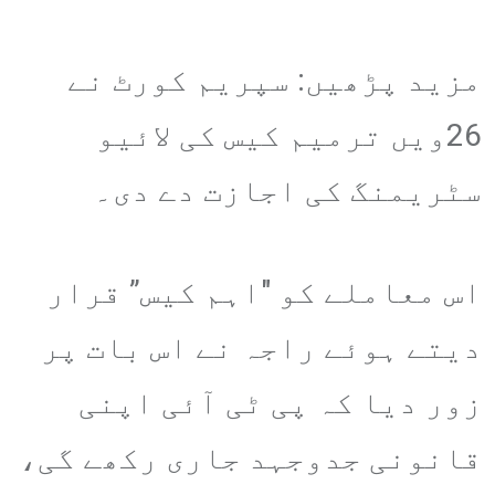
مزید پڑھیں: سپریم کورٹ نے
26ویں ترمیم کیس کی لائیو
سٹریمنگ کی اجازت دے دی۔
اس معاملے کو "اہم کیس” قرار
دیتے ہوئے راجہ نے اس بات پر
زور دیا کہ پی ٹی آئی اپنی
قانونی جدوجہد جاری رکھے گی،