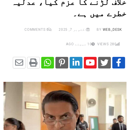
خلاف لڑنے کا عزم کیا، عدلیہ
خطرے میں ہے۔
WEB_DESK
BY
اکتوبر 7, 2025
0
COMMENTS
280
VIEWS
10 مہینے AGO
Share
Whatsapp
Print
Pinterest
LinkedIn
Youtube
via
Email