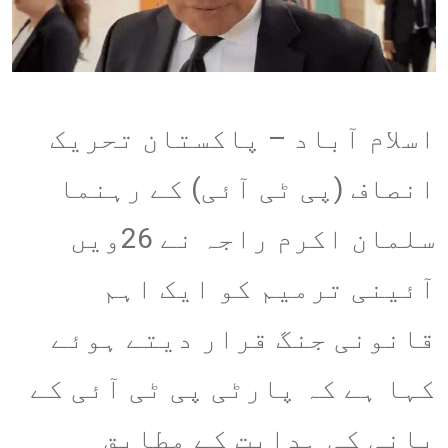
اسلام آباد – پاکستان تحریک
انصاف (پی ٹی آئی) کے رہنما
سلمان اکرم راجہ نے 26ویں
آئینی ترمیم کو ایک اہم
قانونی جنگ قرار دیتے ہوئے
کہا ہے کہ پارٹی پی ٹی آئی کے
بانی کی ہدایت کے مطابق