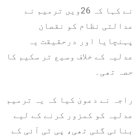
نے کہا کہ 26ویں ترمیم نے
عدالتی نظام کو نقصان
پہنچایا اور درحقیقت یہ
عدلیہ کے خلاف وسیع تر سکیم کا
حصہ تھی۔
راجہ نے دعویٰ کیا کہ یہ ترمیم
عدلیہ کو کمزور کرنے کے لیے
بنائی گئی تھی، پی ٹی آئی کے