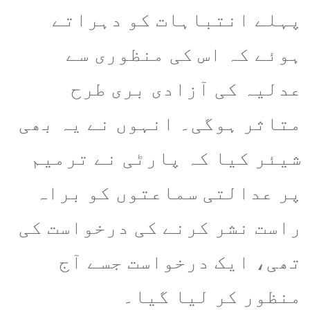
پہلے انتباہات کو دہراتے
ہوئے کہ اس کی منظوری سے
عدلیہ کی آزادی بری طرح
متاثر ہوگی۔ انہوں نے یہ بھی
شیئر کیا کہ پارٹی نے ترمیم
پر عدالتی سماعتوں کو براہ
راست نشر کرنے کی درخواست کی
تھی، ایک درخواست جسے آج
منظور کر لیا گیا۔