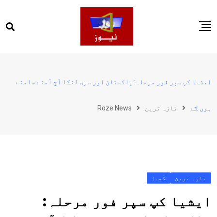
Ski
t
conten
صفحہ اول
پاکستان
ایشیا کپ سپر فور مرحلہ: پاکستان اور سری لنکا آج آمنے سامنے
دنیا
ہوں گے
تازہ ترین
Roze News
کھیل
ویڈیوز
روز انگلش
تازہ ترین
کھیل
ایشیا کپ سپر فور مرحلہ: