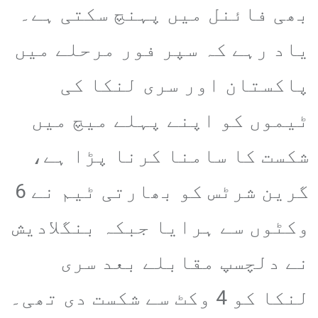
بھی فائنل میں پہنچ سکتی ہے۔
یاد رہے کہ سپر فور مرحلے میں
پاکستان اور سری لنکا کی
ٹیموں کو اپنے پہلے میچ میں
شکست کا سامنا کرنا پڑا ہے،
گرین شرٹس کو بھارتی ٹیم نے 6
وکٹوں سے ہرایا جبکہ بنگلادیش
نے دلچسپ مقابلے بعد سری
لنکا کو 4 وکٹ سے شکست دی تھی۔