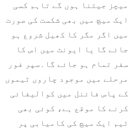
میچز جیتنا ہوں گے تاہم کسی
ایک میچ میں بھی شکست کی صورت
میں اگر مگر کا کھیل شروع ہو
جائے گا یا ایونٹ میں اس کا
سفر تمام ہو جائے گا۔سپر فور
مرحلے میں موجود چاروں ٹیموں
کے پاس فائنل میں کوالیفائی
کرنے کا موقع ہے، کوئی بھی
ٹیم ایک میچ کی کامیابی پر