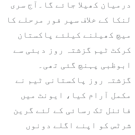
درمیان کھیلا جائے گا۔آج سری
لنکا کے خلاف سپر فور مرحلے کا
میچ کھیلنے کیلئے پاکستان
کرکٹ ٹیم گزشتہ روز دبئی سے
ابوظبی پہنچ گئی تھی۔
گزشتہ روز پاکستانی ٹیم نے
مکمل آرام کیا، ایونٹ میں
فائنل تک رسائی کے لئے گرین
شرٹس کو اپنے اگلے دونوں