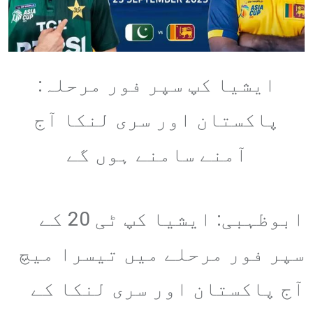
ایشیا کپ سپر فور مرحلہ:
پاکستان اور سری لنکا آج
آمنے سامنے ہوں گے
ابوظہبی: ایشیا کپ ٹی 20 کے
سپر فور مرحلے میں تیسرا میچ
آج پاکستان اور سری لنکا کے