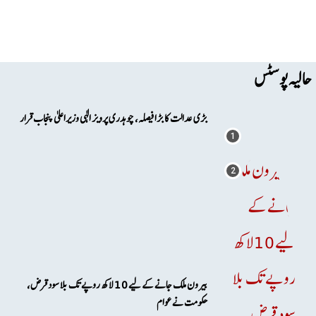
حالیہ پوسٹس
بڑی عدالت کا بڑا فیصلہ، چوہدری پرویز الٰہی وزیراعلیٰ پنجاب قرار
بیرون ملک جانے کے لیے 10 لاکھ روپے تک بلا سود قرض،
حکومت نے عوام