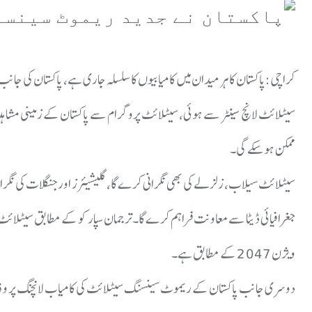
کراچی:پاکستان کا ہر میدان میں کامیابیوں کا سلسلہ جاری ہے، پاکستان کی جا
سیٹلائٹ لانچ سینٹر سے ہوئی، سیٹلائٹ پروگرام سے پاکستان کے زمینی مشاہدے ک
ممکن ہوسکے گی۔
سیٹلائٹ سیلاب، زلزلے کی بھی نگرانی کرے گا، گلیشیئرز اور جنگلات کی نگ
جغرافیائی ڈیٹا سے معاونت فراہم کرے گا۔ترجمان سپارکو کے مطابق سیٹلائٹ ماحو
ویژن 2047 کے مطابق ہے۔
دوسری جانب پاکستان کے ریموٹ سینسنگ سیٹلائٹ کی کامیاب لانچنگ پر وفاقی