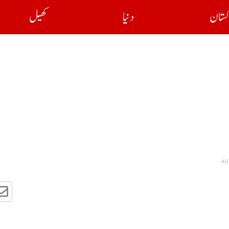
کستان
دنیا
کھیل