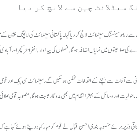
نب سے ریمو سینسنگ سیٹلائٹ لانچ کر دیا گیا۔پاکستانی سیٹلائٹ کی لانچنگ چین کے
ی صلاحیتوں میں نمایاں اضافہ ہو گا، فصلوں کی پیداوار، انفراسٹرکچر اور آبادی ک
رانی سے آفات سے بچنے کے اقدامات ممکن ہوسکیں گے، سیٹلائٹ سی پیک اور قومی
لیات اور وسائل کے بہتر انتظام میں بھی مدد گار ثابت ہوگا، منصوبہ قومی خلائی پ
 وزیر برائے منصوبہ بندی احسن اقبال نے قوم کو مبارکباد دیتے ہوئے کہا ہے ک