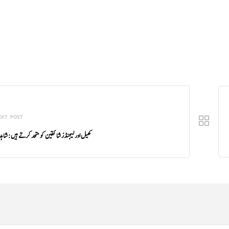
EXT POST
کھیل اور لیجنڈز شائقین کو متحد کرتے ہیں: شاہ