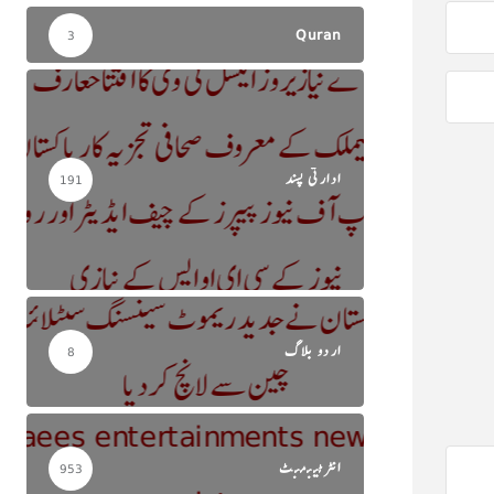
Quran
3
ادارتی پسند
191
اردو بلاگ
8
انٹرٹینمنٹ
953