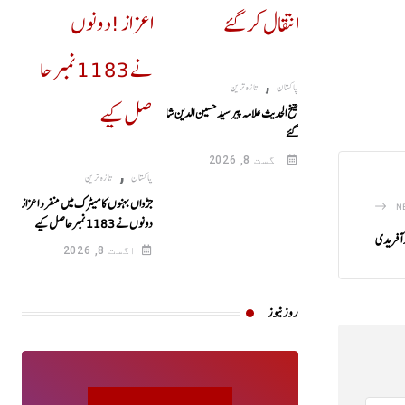
,
پاکستان
تازہ ترین
شیخ الحدیث علامہ پیر سید حسین الدین شاہ انتقال کر
گئے
اگست 8, 2026
,
پاکستان
تازہ ترین
جڑواں بہنوں کا میٹرک میں منفرد اعزاز!
N
دونوں نے 1183نمبرحاصل کیے
د آفریدی
اگست 8, 2026
روز نیوز