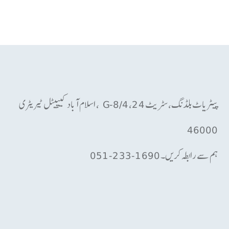
پیٹریاٹ بلڈنگ، سٹریٹ 24، G-8/4 ، اسلام آباد کیپیٹل ٹیریٹری
46000
ہم سے رابطہ کریں۔ 1690-233-051