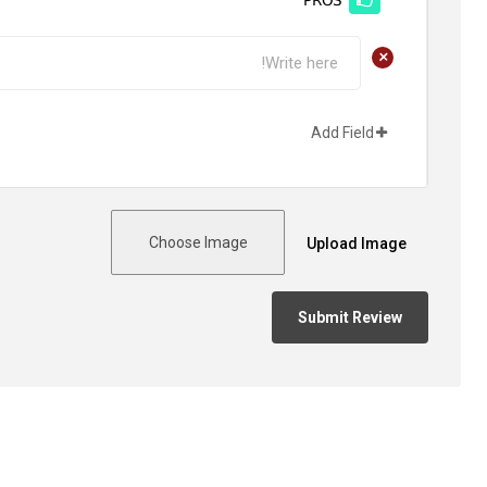
+
Add Field
Choose Image
Upload Image