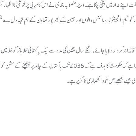
اظت اپنے مدار میں پہنچ چکا ہے۔وزیر منصوبہ بندی نے اس کامیابی پر خوشی کا اظہار
پارکو ٹیم، انجینئرز، سائنس دانوں اور چین کے بھرپور تعاون کے ہم تہہ دل سے ش
ائدانہ کردار دلایا جائے، اگلے سال چین کی مدد سے ایک پاکستانی خلاباز کو خلا میں بھی
منصوبہ تیار ہے جو ملک کے لیے ایک نئی تاریخ رقم کرے گا۔انہوں نے مزید کہا ہے کہ حکومت کا ہدف ہے کہ 2035 تک پاکستان کے چاند 
 جیسے شعبے میں خود انحصاری ناگزیر ہے۔