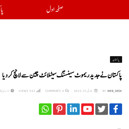
صفحہ اول
پا
پاکستان
پاکستان نے جدید ریموٹ سینسنگ سیٹلائٹ چین سے لانچ کر دیا
WEB_DESK
BY
جولائی 31, 2025
0
COMMENTS
542
VIEWS
1 سال AGO