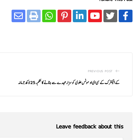
PREVIOUS POST
کے الیکٹرک کے سی ای او مونس علوی کو سزا، عہدے سے ہٹانے کا حکم، 25 لاکھ جرمانہ
Leave feedback about this