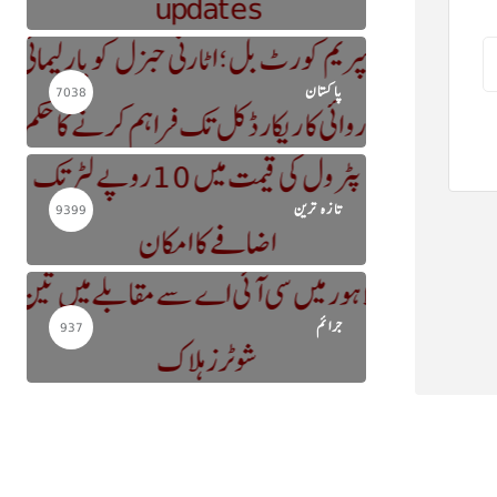
پاکستان
7038
تازہ ترین
9399
جرائم
937