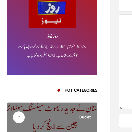
روز نیوز
روز ٹی وی سینئر ترین صحافی سردار خان نیازی کی زیر نگرانی ایک پاکستان
کا قومی نیوز چینل ہے۔ جو اس کا اصلی چہرہ دکھا رہا ہے
HOT CATEGORIES
Buget
7