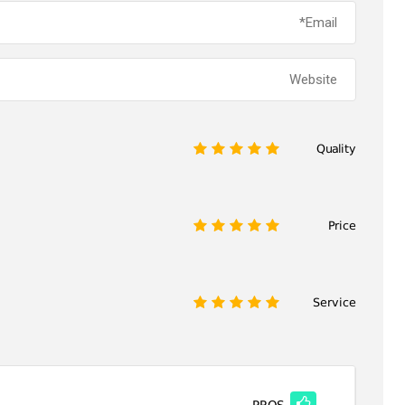
Quality
1
2
3
4
5
Price
1
2
3
4
5
Service
1
2
3
4
5
PROS