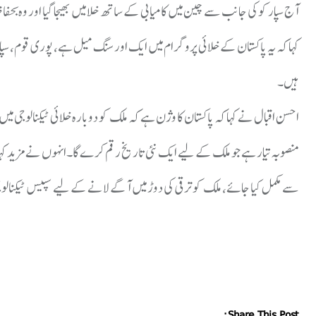
آج سپارکو کی جانب سے چین میں کامیابی کے ساتھ خلا میں بھیجا گیا اور وہ بحف
کہا کہ یہ پاکستان کے خلائی پروگرام میں ایک اور سنگ میل ہے، پوری قوم، س
ہیں۔
احسن اقبال نے کہا کہ پاکستان کا وژن ہے کہ ملک کو دوبارہ خلائی ٹیکنالوجی میں ق
سے مکمل کیا جائے، ملک کو ترقی کی دوڑ میں آگے لانے کے لیے سپیس ٹیکنالوجی
Share This Post: