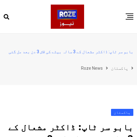
Ski
t
conten
صفحہ اول
پاکستان
بابو سر ٹاپ: ڈاکٹر مشعال کے 3 سالہ بیٹے کی لاش 3 دن بعد مل گئی
دنیا
پاکستان
Roze News
کھیل
ویڈیوز
روز انگلش
پاکستان
بابو سر ٹاپ: ڈاکٹر مشعال کے