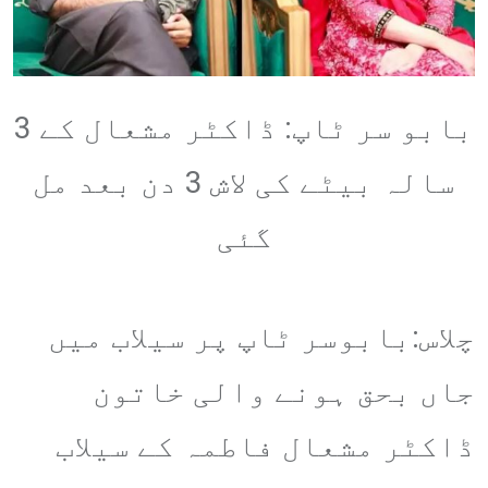
بابو سر ٹاپ: ڈاکٹر مشعال کے 3
سالہ بیٹے کی لاش 3 دن بعد مل
گئی
چلاس:بابوسر ٹاپ پر سیلاب میں
جاں بحق ہونے والی خاتون
ڈاکٹر مشعال فاطمہ کے سیلاب