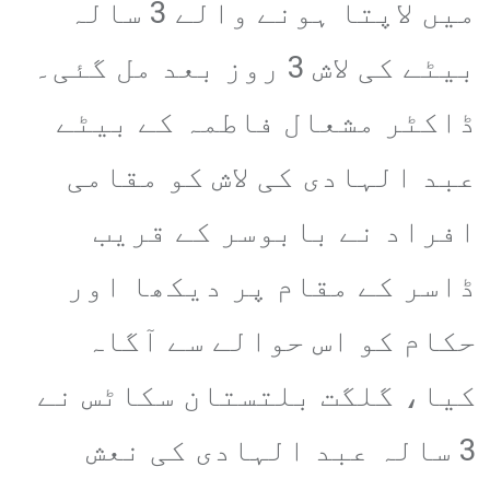
میں لاپتا ہونے والے 3 سالہ
بیٹے کی لاش 3 روز بعد مل گئی۔
ڈاکٹر مشعال فاطمہ کے بیٹے
عبد الہادی کی لاش کو مقامی
افراد نے بابوسر کے قریب
ڈاسر کے مقام پر دیکھا اور
حکام کو اس حوالے سے آگاہ
کیا، گلگت بلتستان سکاٹس نے
3 سالہ عبد الہادی کی نعش