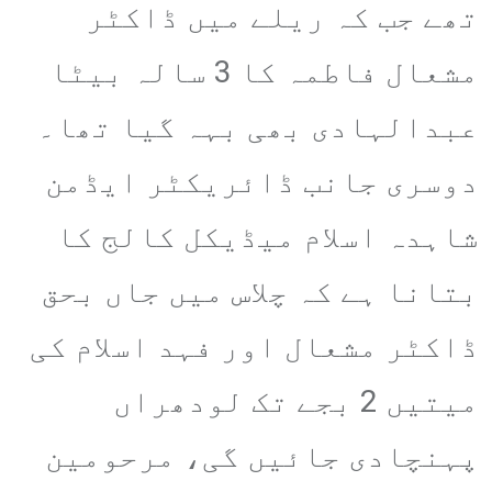
تھے جب کہ ریلے میں ڈاکٹر
مشعال فاطمہ کا 3 سالہ بیٹا
عبدالہادی بھی بہہ گیا تھا۔
دوسری جانب ڈائریکٹر ایڈمن
شاہدہ اسلام میڈیکل کالج کا
بتانا ہے کہ چلاس میں جاں بحق
ڈاکٹر مشعال اور فہد اسلام کی
میتیں 2 بجے تک لودھراں
پہنچادی جائیں گی، مرحومین