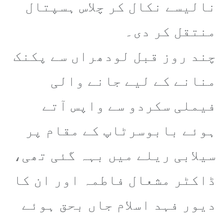
نالیسے نکال کر چلاس ہسپتال
منتقل کر دی۔
چند روز قبل لودھراں سے پکنک
منانے کے لیے جانے والی
فیملی سکردو سے واپس آتے
ہوئے بابوسرٹاپ کے مقام پر
سیلابی ریلے میں بہہ گئی تھی،
ڈاکٹر مشعال فاطمہ اور ان کا
دیور فہد اسلام جاں بحق ہوئے