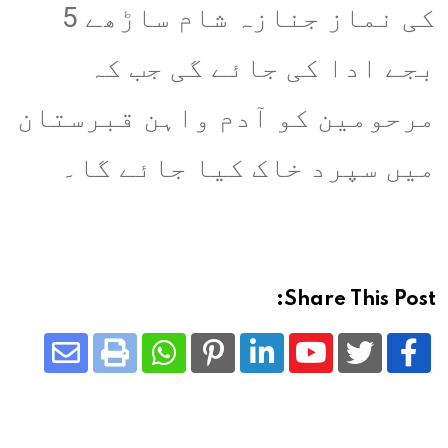
کی نماز جنازہ شام ساڑھے 5
بجے ادا کی جائے گی جب کہ
مرحومین کو آدم واہن قبرستان
میں سپرد خاک کیا جائے گا۔
Share This Post:
Share
Whatsapp
Print
Pinterest
LinkedIn
Youtube
via