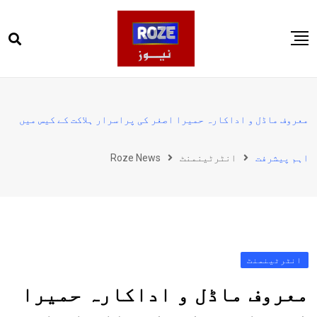
Ski
t
conten
صفحہ اول
پاکستان
معروف ماڈل و اداکارہ حمیرا اصغر کی پراسرار ہلاکت کے کیس میں
دنیا
اہم پیشرفت
انٹرٹینمنٹ
Roze News
کھیل
ویڈیوز
روز انگلش
انٹرٹینمنٹ
معروف ماڈل و اداکارہ حمیرا