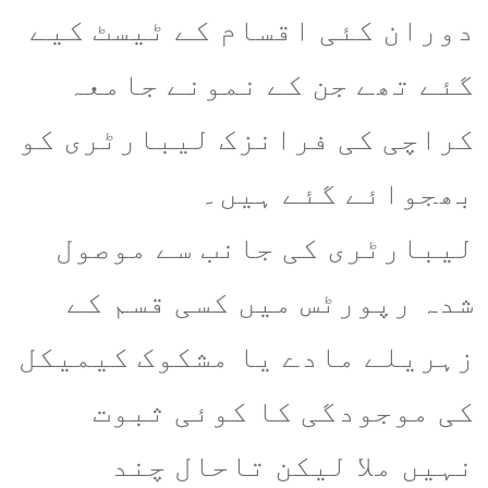
دوران کئی اقسام کے ٹیسٹ کیے
گئے تھے جن کے نمونے جامعہ
کراچی کی فرانزک لیبارٹری کو
بھجوائے گئے ہیں۔
لیبارٹری کی جانب سے موصول
شدہ رپورٹس میں کسی قسم کے
زہریلے مادے یا مشکوک کیمیکل
کی موجودگی کا کوئی ثبوت
نہیں ملا لیکن تاحال چند