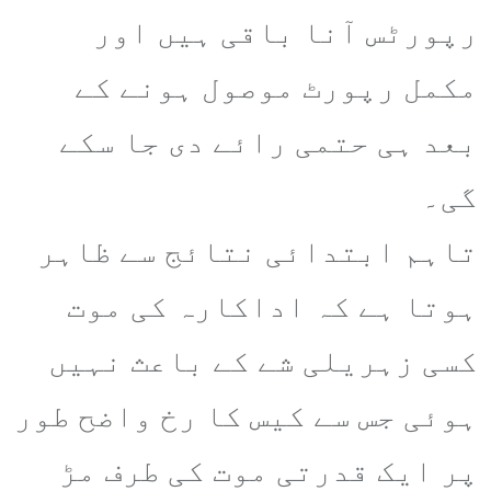
رپورٹس آنا باقی ہیں اور
مکمل رپورٹ موصول ہونے کے
بعد ہی حتمی رائے دی جا سکے
گی۔
تاہم ابتدائی نتائج سے ظاہر
ہوتا ہے کہ اداکارہ کی موت
کسی زہریلی شے کے باعث نہیں
ہوئی جس سے کیس کا رخ واضح طور
پر ایک قدرتی موت کی طرف مڑ