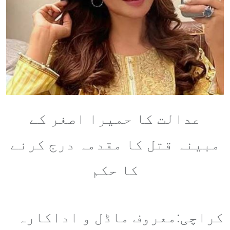
عدالت کا حمیرا اصغر کے
مبینہ قتل کا مقدمہ درج کرنے
کا حکم
کراچی:معروف ماڈل و اداکارہ