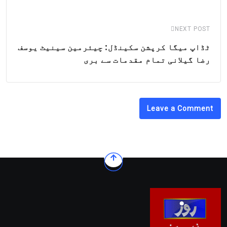
NEXT POST
ٹڈاپ میگا کرپشن سکینڈل: چیئرمین سینیٹ یوسف
رضا گیلانی تمام مقدمات سے بری
Leave a Comment