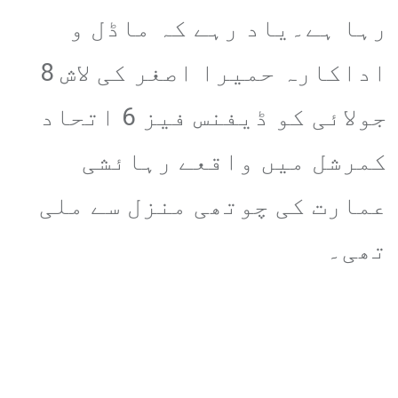
رہا ہے۔یاد رہے کہ ماڈل و
اداکارہ حمیرا اصغر کی لاش 8
جولائی کو ڈیفنس فیز 6 اتحاد
کمرشل میں واقعے رہائشی
عمارت کی چوتھی منزل سے ملی
تھی۔