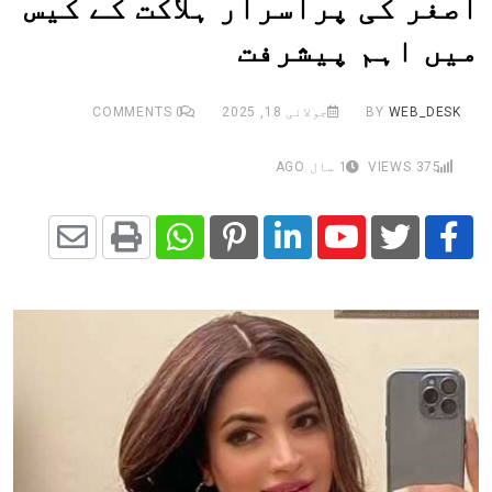
اصغر کی پراسرار ہلاکت کے کیس
میں اہم پیشرفت
WEB_DESK
BY
جولائی 18, 2025
0
COMMENTS
375
VIEWS
1 سال AGO
Share
Whatsapp
Print
Pinterest
LinkedIn
Youtube
via
Email