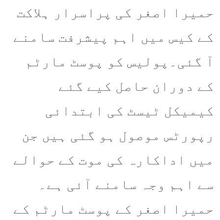
حمیرا اصغر کی پراسرار ہلاکت
کے کیس میں اہم پیشرفت سامنے
آ گئی۔پولیس کو پوسٹ مارٹم
کے دوران حاصل کیے گئے
کیمیکل ٹیسٹ کی ابتدائی
رپورٹس موصول ہو گئی ہیں جن
میں اداکارہ کی موت کے حوالے
سے اہم وجہ سامنے آئی ہے۔
حمیرا اصغر کے پوسٹ مارٹم کے