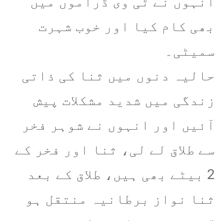
انہوں نے ٹی وی ڈراموں میں
بھی کام کیا اور خوب شہرت
سمیٹی۔
حالیہ دنوں میں ثنا کی ذاتی
زندگی میں شدید مشکلات پیش
آئیں اور انہوں نے شوہر فخر
سے طلاق لے لی، ثنا اور فخر کے
2 بیٹے بھی ہیں، طلاق کے بعد
ثنا نواز برطانیہ منتقل ہو