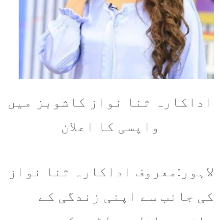
اداکارہ ثنا نواز کاشوبز میں
واپسی کا اعلان
لاہور:معروف اداکارہ ثنا نواز
کی جانب سے اپنی زندگی کے