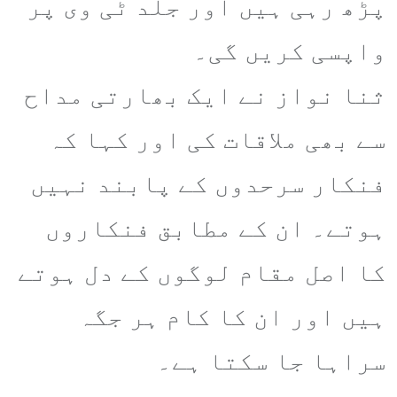
پڑھ رہی ہیں اور جلد ٹی وی پر
واپسی کریں گی۔
ثنا نواز نے ایک بھارتی مداح
سے بھی ملاقات کی اور کہا کہ
فنکار سرحدوں کے پابند نہیں
ہوتے۔ ان کے مطابق فنکاروں
کا اصل مقام لوگوں کے دل ہوتے
ہیں اور ان کا کام ہر جگہ
سراہا جا سکتا ہے۔