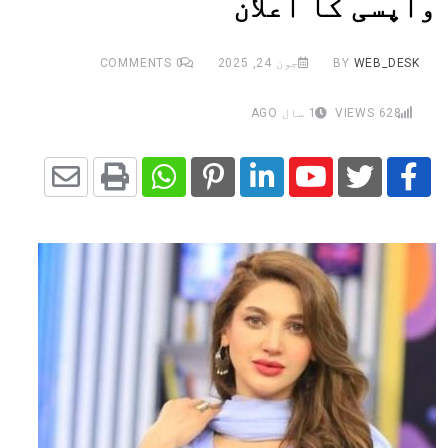
واپسی کا اعلان
WEB_DESK
BY
جون 24, 2025
0
COMMENTS
628
VIEWS
1 سال AGO
Share
Whatsapp
Print
Pinterest
LinkedIn
Youtube
via
Email