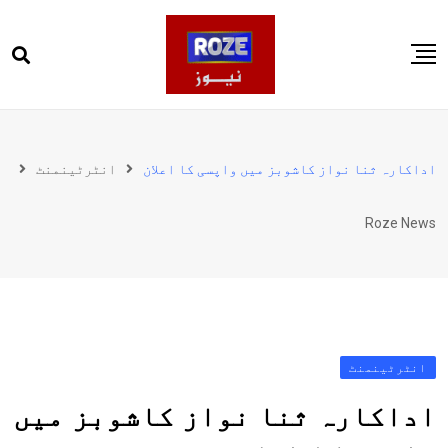
Ski
t
conten
صفحہ اول
پاکستان
اداکارہ ثنا نواز کاشوبز میں واپسی کا اعلان
انٹرٹینمنٹ
دنیا
Roze News
کھیل
ویڈیوز
روز انگلش
انٹرٹینمنٹ
اداکارہ ثنا نواز کاشوبز میں