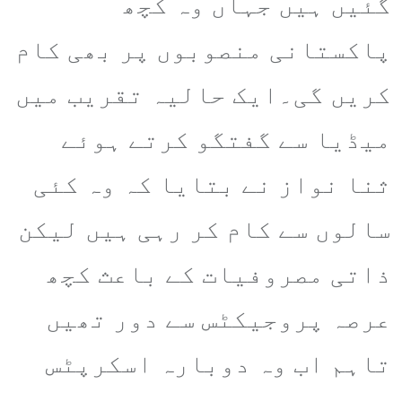
گئیں ہیں جہاں وہ کچھ
پاکستانی منصوبوں پر بھی کام
کریں گی۔ایک حالیہ تقریب میں
میڈیا سے گفتگو کرتے ہوئے
ثنا نواز نے بتایا کہ وہ کئی
سالوں سے کام کر رہی ہیں لیکن
ذاتی مصروفیات کے باعث کچھ
عرصہ پروجیکٹس سے دور تھیں
تاہم اب وہ دوبارہ اسکرپٹس