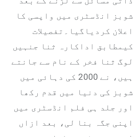
ذاتی مسائل سے لڑنے کے بعد
شوبز انڈسٹری میں واپسی کا
اعلان کردیاگیا۔تفصیلات
کیمطابق اداکارہ ثنا جنہیں
لوگ ثنا فخر کے نام سے جانتے
ہیں، نے 2000 کی دہائی میں
شوبز کی دنیا میں قدم رکھا
اور جلد ہی فلم انڈسٹری میں
اپنی جگہ بنا لی، بعد ازاں