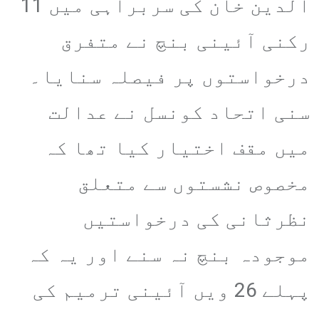
الدین خان کی سربراہی میں 11
رکنی آئینی بنچ نے متفرق
درخواستوں پر فیصلہ سنایا۔
سنی اتحاد کونسل نے عدالت
میں مقف اختیار کیا تھا کہ
مخصوص نشستوں سے متعلق
نظرثانی کی درخواستیں
موجودہ بنچ نہ سنے اور یہ کہ
پہلے 26 ویں آئینی ترمیم کی