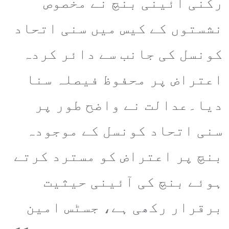
رکنی آئینی بنچ نے مخصوص
نشستوں کے کیس میں سنی اتحاد
کونسل کی جانب سے دائر کردہ
اعتراض پر محفوظ فیصلہ سنا
دیا۔عدالت نے واضح طور پر
سنی اتحاد کونسل کے موجودہ
بنچ پر اعتراض کو مسترد کرتے
ہوئے بنچ کی آئینی حیثیت
برقرار رکھی ہے، جسٹس امین