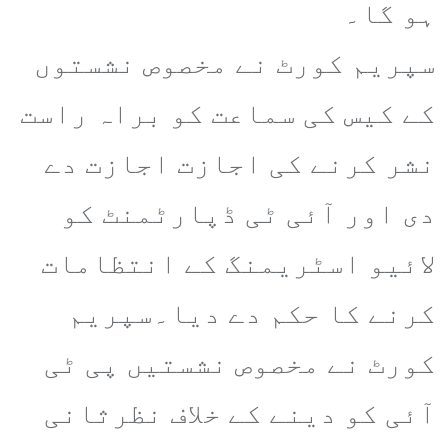
ہو گا۔
سپریم کورٹ نے مخصوص نشستوں
کے کیس کی سماعت کو براہ راست
نشر کرنے کی اجازت اجازت دے
دی اور آئی ٹی ڈپارٹمنٹ کو
لائیو اسٹریمنگ کے انتظامات
کرنے کا حکم دے دیا۔سپریم
کورٹ نے مخصوص نشستیں پی ٹی
آئی کو دینے کے خلاف نظرثانی