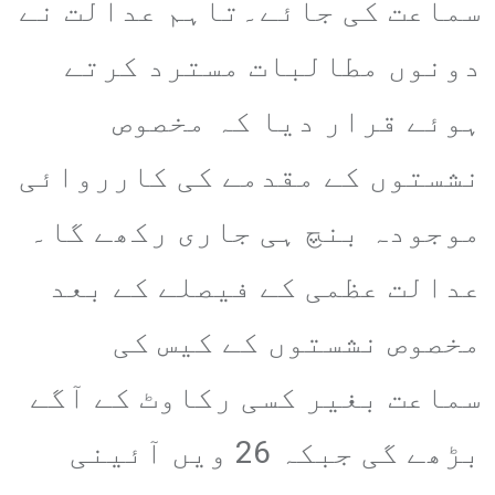
سماعت کی جائے۔تاہم عدالت نے
دونوں مطالبات مسترد کرتے
ہوئے قرار دیا کہ مخصوص
نشستوں کے مقدمے کی کارروائی
موجودہ بنچ ہی جاری رکھے گا۔
عدالت عظمی کے فیصلے کے بعد
مخصوص نشستوں کے کیس کی
سماعت بغیر کسی رکاوٹ کے آگے
بڑھے گی جبکہ 26 ویں آئینی