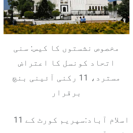
مخصوص نشستوں کا کیس: سنی
اتحاد کونسل کا اعتراض
مسترد، 11 رکنی آئینی بنچ
برقرار
اسلام آباد:سپریم کورٹ کے 11