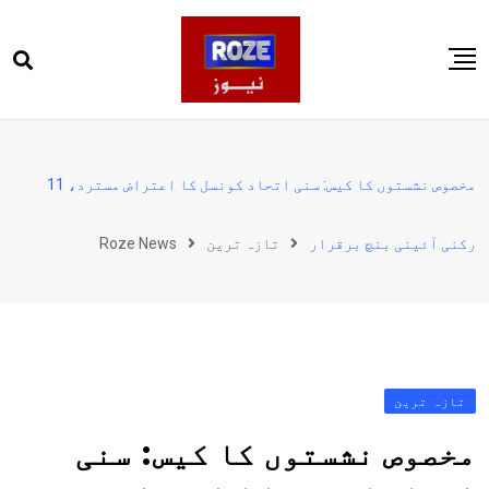
Ski
t
conten
صفحہ اول
پاکستان
مخصوص نشستوں کا کیس: سنی اتحاد کونسل کا اعتراض مسترد، 11
دنیا
رکنی آئینی بنچ برقرار
تازہ ترین
Roze News
کھیل
ویڈیوز
روز انگلش
تازہ ترین
مخصوص نشستوں کا کیس: سنی