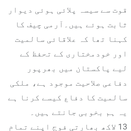
قوت سے سیسہ پلائی ہوئی دیوار
ثابت ہوئے ہیں۔آرمی چیف کا
کہنا تھا کہ علاقائی سالمیت
اور خودمختاری کے تحفظ کے
لیے پاکستان میں بھرپور
دفاعی صلاحیت موجود ہے، ملکی
سالمیت کا دفاع کیسے کرنا ہے
یہ ہم بخوبی جانتے ہیں۔
13 لاکھ بھارتی فوج اپنے تمام