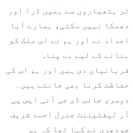
تر ہتھیاروں سے ہمیں ڈرا اور
دھمکا نہیں سکتی، ہمارے آبا
اجداد نے اور ہم نے اس ملک کو
بنانے کے لیے بے پناہ
قربانیاں دی ہیں اور ہم اس کی
حفاظت کرنا بھی جانتے ہیں۔
دوسری جانب ڈی جی آئی ایس پی
آر لیفٹیننٹ جنرل احمد شریف
چودھری نے کہا تھا کہ ہم