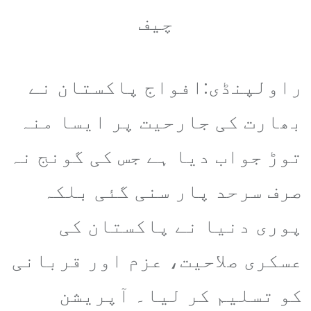
چیف
راولپنڈی:افواج پاکستان نے
بھارت کی جارحیت پر ایسا منہ
توڑ جواب دیا ہے جس کی گونج نہ
صرف سرحد پار سنی گئی بلکہ
پوری دنیا نے پاکستان کی
عسکری صلاحیت، عزم اور قربانی
کو تسلیم کر لیا۔ آپریشن