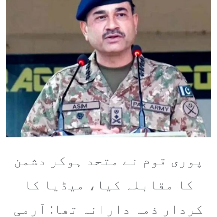
پوری قوم نے متحد ہوکر دشمن
کا مقابلہ کیا، میڈیا کا
کردار ذمہ دارانہ تھا: آرمی