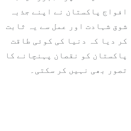
افواج پاکستان نے اپنے جذبہ
شوق شہادت اور عمل سے یہ ثابت
کر دیا کہ دنیا کی کوئی طاقت
پاکستان کو نقصان پہنچانے کا
تصور بھی نہیں کر سکتی۔