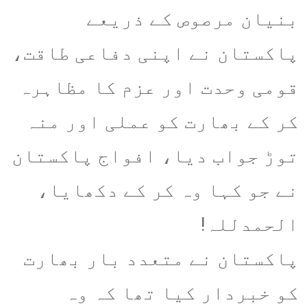
بنیان مرصوص کے ذریعے
پاکستان نے اپنی دفاعی طاقت،
قومی وحدت اور عزم کا مظاہرہ
کر کے بھارت کو عملی اور منہ
توڑ جواب دیا، افواج پاکستان
نے جو کہا وہ کر کے دکھایا،
الحمدللہ!
پاکستان نے متعدد بار بھارت
کو خبردار کیا تھا کہ وہ