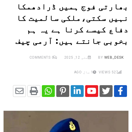
بھارتی فوج ہمیں ڈرادھمکا
نہیں سکتی،ملکی سالمیت کا
دفاع کیسے کرنا ہے یہ ہم
بخوبی جانتے ہیں: آرمی چیف
WEB_DESK
BY
مئی 12, 2025
0
COMMENTS
527
VIEWS
1 سال AGO
Share
Whatsapp
Print
Pinterest
LinkedIn
Youtube
via
Email