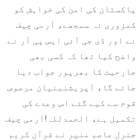
پاکستان کی امن کی خواہش کو
کمزوری نہ سمجھے، آرمی چیف
نے اور ڈی جی آئی ایس پی آر نے
واضح کیا تھا کہ کسی بھی
جارحیت کا بھرپور جواب دیا
جائے گا، آپریشنبنیان مرصوص
قوم سے کیے گئے اس وعدے کی
تکمیل ہے، الحمدللہ!آرمی چیف
جنرل عاصم منیر نے قرآن کریم