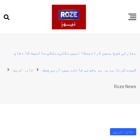
Ski
t
conten
صفحہ اول
پاکستان
بھارتی فوج ہمیں ڈرادھمکا نہیں سکتی،ملکی سالمیت کا دفاع
دنیا
کیسے کرنا ہے یہ ہم بخوبی جانتے ہیں: آرمی چیف
تازہ ترین
کھیل
ویڈیوز
Roze News
روز انگلش
تازہ ترین