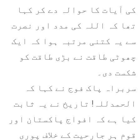
کی آیات کا حوالہ دے کر کہا
تھا کہ اللہ کی مدد اور نصرت
سے یہ کتنی مرتبہ ہوا کہ ایک
چھوٹی طاقت نے بڑی طاقت کو
شکست دی۔
سربراہ پاک فوج نے کہا کہ
الحمدللہ! تاریخ نے یہ ثابت
کیا ہے کہ افواج پاکستان اور
قوم ہر جارحیت کے خلاف پوری