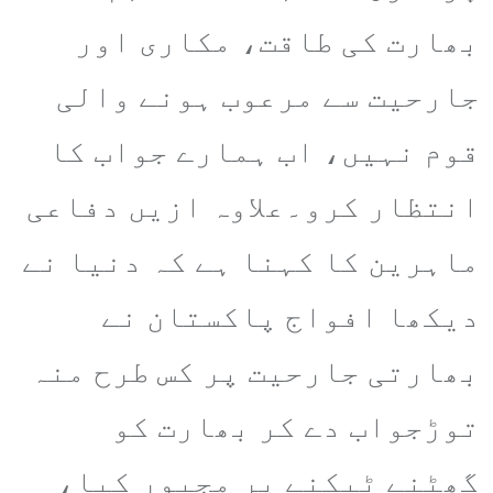
بھارت کی طاقت، مکاری اور
جارحیت سے مرعوب ہونے والی
قوم نہیں، اب ہمارے جواب کا
انتظار کرو۔علاوہ ازیں دفاعی
ماہرین کا کہنا ہے کہ دنیا نے
دیکھا افواج پاکستان نے
بھارتی جارحیت پر کس طرح منہ
توڑجواب دے کر بھارت کو
گھٹنے ٹیکنے پر مجبور کیا،