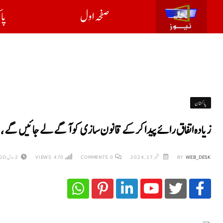
صفحہ اول
پا
پاکستان
زیادہ اتفاق رائے پیدا کرکے قانون سازی کو آگے لے جائیں گے ، 
WEB_DESK
BY
ستمبر 17, 2024
0
COMMENTS
470
VIEWS
2 سال AGO