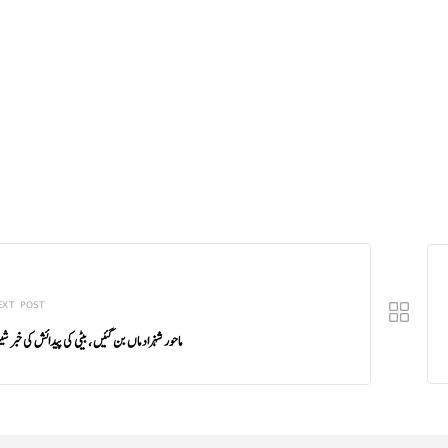
EXT POST
ماحور شہزاد ماں بن گئیں ، بیٹی کی پیدائش کی خبر ش