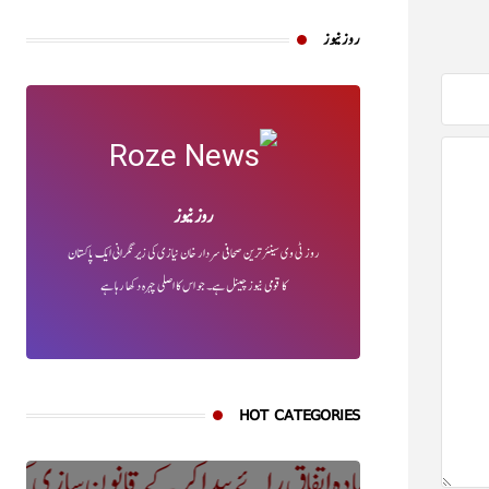
روز نیوز
روز نیوز
روز ٹی وی سینئر ترین صحافی سردار خان نیازی کی زیر نگرانی ایک پاکستان
کا قومی نیوز چینل ہے۔ جو اس کا اصلی چہرہ دکھا رہا ہے
HOT CATEGORIES