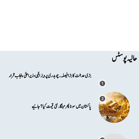
حالیہ پوسٹس
بڑی عدالت کا بڑا فیصلہ، چوہدری پرویز الٰہی وزیراعلیٰ پنجاب قرار
پاکستان میں سونا پھرمہنگا، نئی قیمت کیا؟ جانیے