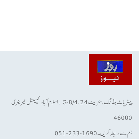
پیٹریاٹ بلڈنگ، سٹریٹ 24، G-8/4 ، اسلام آباد کیپیٹل ٹیریٹری
46000
ہم سے رابطہ کریں۔ 1690-233-051