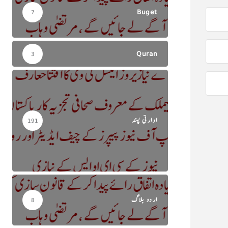
Buget
7
Quran
3
ادارتی پسند
191
اردو بلاگ
8