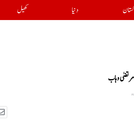
کستان
دنیا
کھیل
مرتضیٰ وہاب