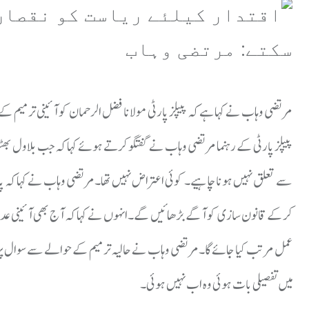
مرتضی وہاب نے کہا ہے کہ پیپلز پارٹی مولانا فضل الرحمان کو آئینی ترمی
پیپلز پارٹی کے رہنما مرتضی وہاب نے گفتگو کرتے ہوئے کہا کہ جب بلاول بھٹو 
سے تعلق نہیں ہونا چاہیے۔ کوئی اعتراض نہیں تھا۔مرتضی وہاب نے کہا کہ پارلی
کرکے قانون سازی کو آگے بڑھائیں گے۔انہوں نے کہا کہ آج بھی آئینی عدالت
میں تفصیلی بات ہوئی وہ اب نہیں ہوئی۔