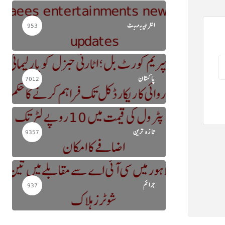
انٹرٹینمنٹ
953
پاکستان
7012
تازہ ترین
9357
جرائم
937