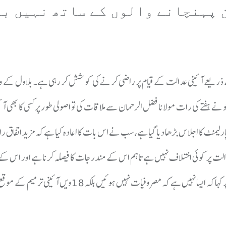
م کے ذریعے آئینی عدالت کے قیام پر راضی کرنے کی کوشش کر رہی ہے۔بلاول کے و
نے ہفتے کی رات مولانا فضل الرحمان سے ملاقات کی تو اصولی طور پر کسی کا بھی آ
منٹ کا اجلاس بڑھا دیا گیا ہے، سب نے اس بات کا اعادہ کیا ہے کہ مزید اتفاق را
 پر کوئی اختلاف نہیں ہے تاہم اس کے مندرجات کا فیصلہ کرنا ہے اور اس کے 
عمل مرتب کیا جائے گا۔مرتضی وہاب نے حالیہ ترمیم کے حوالے سے سوال پر کہا کہ ایسا نہیں ہے کہ مصروفیات نہ