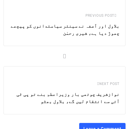
Email
PREVIOUS POST
بلاول اور آصفہ نے سینئر سیاستدانوں کو پیچھے
چھوڑ دیا ہے، شیری رحمٰن
NEXT POST
نوازشریف چوتھی بار وزیراعطم بنے تو پی ٹی
آئی سے انتقام لیں گے، بلاول بھٹو