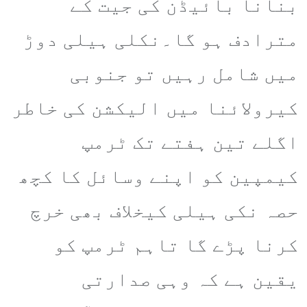
بنانا بائیڈن کی جیت کے
مترادف ہو گا۔نکلی ہیلی دوڑ
میں شامل رہیں تو جنوبی
کیرولائنا میں الیکشن کی خاطر
اگلے تین ہفتے تک ٹرمپ
کیمپین کو اپنے وسائل کا کچھ
حصہ نکی ہیلی کیخلاف بھی خرچ
کرنا پڑے گا تاہم ٹرمپ کو
یقین ہے کہ وہی صدارتی