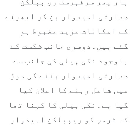
بار پھر سرفہرست ری پبلکن
صدارتی امیدوار بن کر ابھرنے
کے امکانات مزید مضبوط ہو
گئے ہیں۔دوسری جانب شکست کے
باوجود نکی ہیلی کی جانب سے
صدارتی امیدوار بننے کی دوڑ
میں شامل رہنے کا اعلان کیا
گیا ہے۔نکی ہیلی کا کہنا تھا
کہ ٹرمپ کو ریپبلکن امیدوار