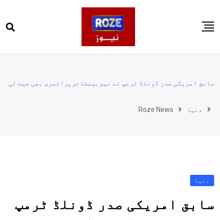
Ski
t
conten
صفحہ اول
پاکستان
سابق امریکی صدر ڈونلڈ ٹرمپ نے نیوہیمشائرپرائمری بھی جیت لی
دنیا
دنیا
Roze News
کھیل
ویڈیوز
روز انگلش
دنیا
سابق امریکی صدر ڈونلڈ ٹرمپ