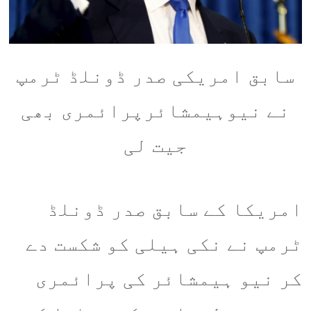
سابق امریکی صدر ڈونلڈ ٹرمپ
نے نیوہیمشائرپرائمری بھی
جیت لی
امریکا کے سابق صدر ڈونلڈ
ٹرمپ نے نکی ہیلی کو شکست دے
کر نیو ہیمشائر کی پرائمری