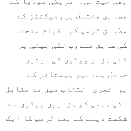
بھی جیت لی۔امریکی میڈیا کے
مطابق مختلف پروجیکشنز کے
مطابق ٹرمپ کو اقوام متحدہ
کی سابق مندوب نکی ہیلی پر
کئی ہزار ووٹوں کی برتری
حاصل ہے۔نیو ہیمشائر کے
پرائمری انتخاب میں مد مقابل
نکی ہیلی کو ہزاروں ووٹوں سے
شکست دینے کے بعد ٹرمپ کا ایک