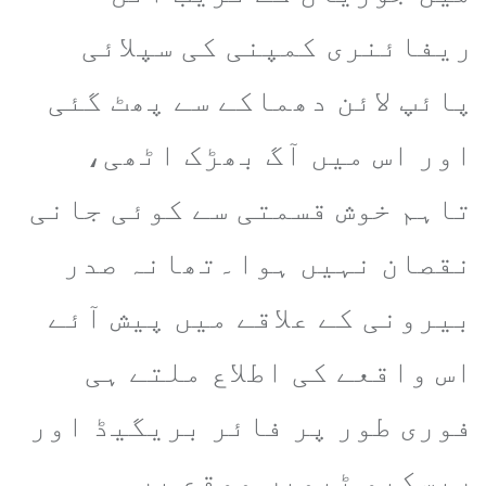
ریفائنری کمپنی کی سپلائی
پائپ لائن دھماکے سے پھٹ گئی
اور اس میں آگ بھڑک اٹھی،
تاہم خوش قسمتی سے کوئی جانی
نقصان نہیں ہوا۔تھانہ صدر
بیرونی کے علاقے میں پیش آئے
اس واقعے کی اطلاع ملتے ہی
فوری طور پر فائر بریگیڈ اور
ریسکیو ٹیمیں موقع پر