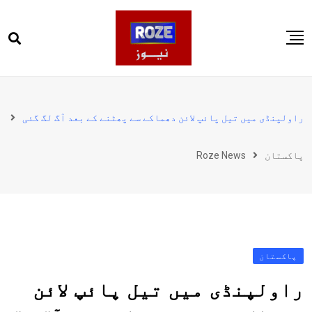
Ski
t
conten
صفحہ اول
پاکستان
راولپنڈی میں تیل پائپ لائن دھماکے سے پھٹنے کے بعد آگ لگ گئی
دنیا
پاکستان
Roze News
کھیل
ویڈیوز
روز انگلش
پاکستان
راولپنڈی میں تیل پائپ لائن