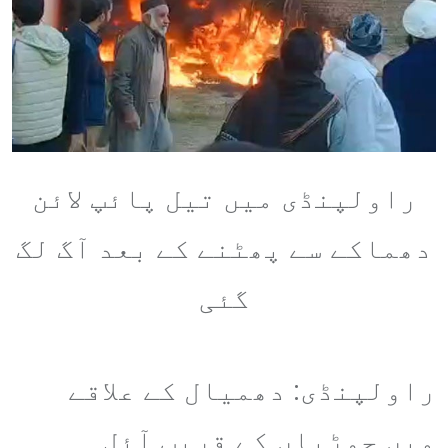
راولپنڈی میں تیل پائپ لائن
دھماکے سے پھٹنے کے بعد آگ لگ
گئی
راولپنڈی: دھمیال کے علاقے
میں جوڑیاں کے قریب آئل