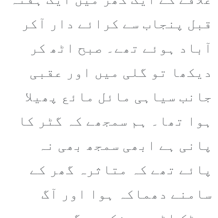
قبل پنجاب سے کرائے دار آکر
آباد ہوئے تھے۔ صبح اٹھ کر
دیکھا تو گلی میں اور عقبی
جانب سیاہی مائل مائع پھیلا
ہوا تھا۔ ہم سمجھے کہ گٹر کا
پانی ہے ابھی سمجھ بھی نہ
پائے تھے کہ متاثرہ گھر کے
سامنے دھماکہ ہوا اور آگ