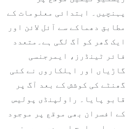
پہنچیں۔ ابتدائی معلومات کے
مطابق دھماکے سے آئل لائن اور
ایک گھر کو آگ لگی ہے۔متعدد
فائر ٹینڈرز، ایمرجنسی
گاڑیاں اور اہلکاروں نے کئی
گھنٹے کی کوشش کے بعد آگ پر
قابو پایا۔ راولپنڈی پولیس
کے افسران بھی موقع پر موجود
ہیں۔ایس ایچ او صدر بیرونی