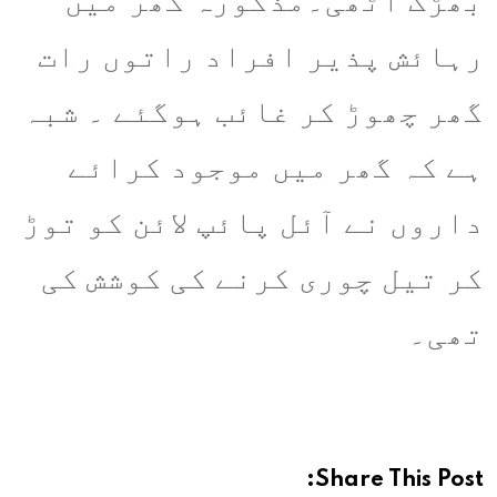
بھڑک اٹھی۔مذکورہ گھر میں
رہائش پذیر افراد راتوں رات
گھر چھوڑ کر غائب ہوگئے ۔ شبہ
ہے کہ گھر میں موجود کرائے
داروں نے آئل پائپ لائن کو توڑ
کر تیل چوری کرنے کی کوشش کی
تھی۔
Share This Post: