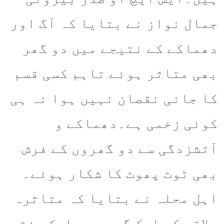
جمال نواز نے بتایا کہ آگ اور
دھماکے کے نتیجے میں دو گھر
بھی متاثر ہوئے تاہم کسی قسم
کا جانی نقصان نہیں ہوا نہ ہی
کوئی زخمی ہے۔دھماکے و
آتشزدگی سے دو گھروں کے فرش
بھی ٹوٹ پھوٹ کا شکار ہوئے۔
اہل محلہ نے بتایا کہ متاثرہ
علاقے کے ایک گھر میں ایک ہفتہ