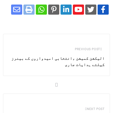
Share
Whatsapp
Print
Pinterest
LinkedIn
Youtube
via
Email
PREVIOUS POST
الیکشن کمیشن ،انتخابی امیدواروں کے بینرز
کیلئے ہدایات جاری
NEXT POST