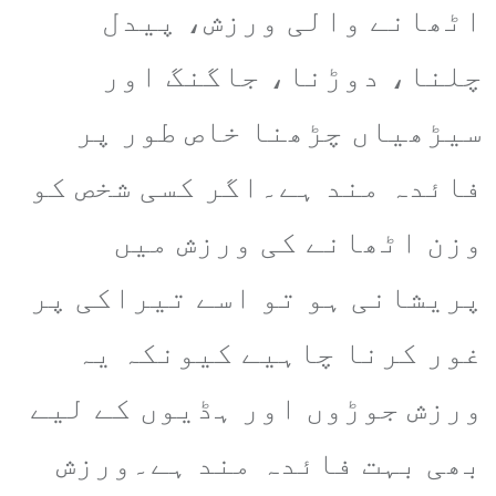
اٹھانے والی ورزش، پیدل
چلنا، دوڑنا، جاگنگ اور
سیڑھیاں چڑھنا خاص طور پر
فائدہ مند ہے۔اگر کسی شخص کو
وزن اٹھانے کی ورزش میں
پریشانی ہو تو اسے تیراکی پر
غور کرنا چاہیے کیونکہ یہ
ورزش جوڑوں اور ہڈیوں کے لیے
بھی بہت فائدہ مند ہے۔ورزش