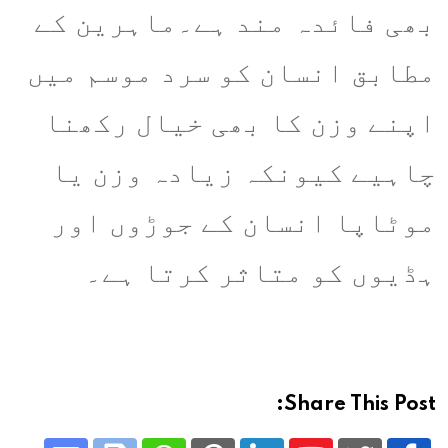
بھی فائدہ مند ہے۔ماہرین کے
مطابق انسان کو سرد موسم میں
اپنے وزن کا بھی خیال رکھنا
چاہیے کیونکہ زیادہ وزن یا
موٹاپا انسان کے جوڑوں اور
ہڈیوں کو متاثر کرتا ہے۔
Share This Post: