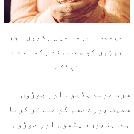
اس موسم سرما میں ہڈیوں اور
جوڑوں کو صحت مند رکھنے کے
ٹوٹکے
سرد موسم ہڈیوں اور جوڑوں
سمیت پورے جسم کو متاثر کرتا
ہے۔ہڈیوں، پٹھوں اور جوڑوں