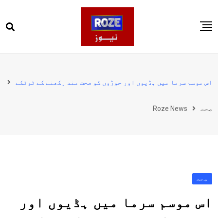
Ski
t
conten
صفحہ اول
پاکستان
اس موسم سرما میں ہڈیوں اور جوڑوں کو صحت مند رکھنے کے ٹوٹکے
دنیا
صحت
Roze News
کھیل
ویڈیوز
روز انگلش
صحت
اس موسم سرما میں ہڈیوں اور