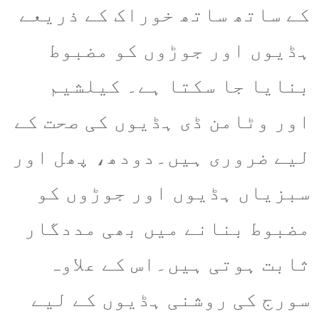
کے ساتھ ساتھ خوراک کے ذریعے
ہڈیوں اور جوڑوں کو مضبوط
بنایا جا سکتا ہے۔ کیلشیم
اور وٹامن ڈی ہڈیوں کی صحت کے
لیے ضروری ہیں۔دودھ، پھل اور
سبزیاں ہڈیوں اور جوڑوں کو
مضبوط بنانے میں بھی مددگار
ثابت ہوتی ہیں۔اس کے علاوہ
سورج کی روشنی ہڈیوں کے لیے