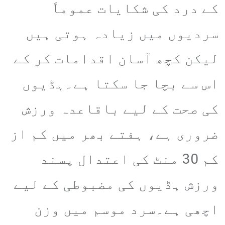
کے درد کی شکایات عموماً
سردیوں میں زیادہ ہوتی ہیں
لیکن کچھ آسان اقدامات کر کے
اس سے بچا جا سکتا ہے۔ہڈیوں
کی صحت کے لیے باقاعدہ ورزش
ضروری ہے، ہفتے بھر میں کم از
کم 30 منٹ کی اعتدال پسند
ورزش ہڈیوں کی مضبوطی کے لیے
اچھی ہے۔سرد موسم میں وزن