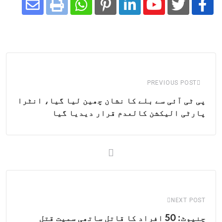
Share
Whatsapp
Print
Pinterest
LinkedIn
Youtube
via
Email
PREVIOUS POST
پی ٹی آئی سے بلے کا نشان چھین لیا گیا، انٹرا
پارٹی الیکشن کالعدم قرار دیدیا گیا
NEXT POST
چنیوٹ: 50 افراد کا قاتل ساتھی سمیت قتل