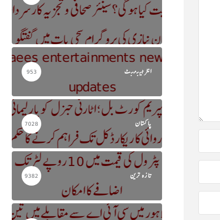
انٹرٹینمنٹ
953
پاکستان
7028
تازہ ترین
9382