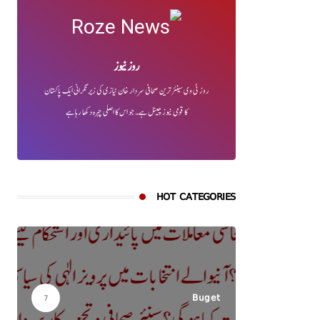
روز نیوز
روز ٹی وی سینئر ترین صحافی سردار خان نیازی کی زیر نگرانی ایک پاکستان
کا قومی نیوز چینل ہے۔ جو اس کا اصلی چہرہ دکھا رہا ہے
HOT CATEGORIES
Buget
7