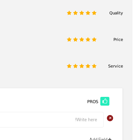
Quality
1
2
3
4
5
Price
1
2
3
4
5
Service
1
2
3
4
5
PROS
+
Add Field