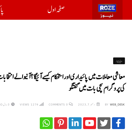
صفحہ اول
پا
ویڈیوز
معاشی معاملات میں پائیدار ی اور استحکام کیسے آئیگا ؟آنیوالے انتخابا
کی پروگرام سچی بات میں گفتگو
WEB_DESK
BY
دسمبر 7, 2023
0
COMMENTS
1274
VIEWS
3 سال AGO