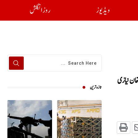
ویڈیوز
روز انگلش
 خان نیازی
تازہ ترین