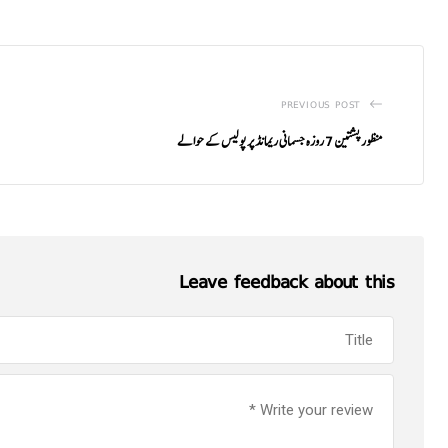
PREVIOUS POST
منظور پشتین 7 روزہ جسمانی ریمانڈ پر پولیس کے حوالے
Leave feedback about this