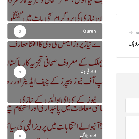
Quran
3
N
اورشاپنگ
ادارتی پسند
191
اردو بلاگ
8