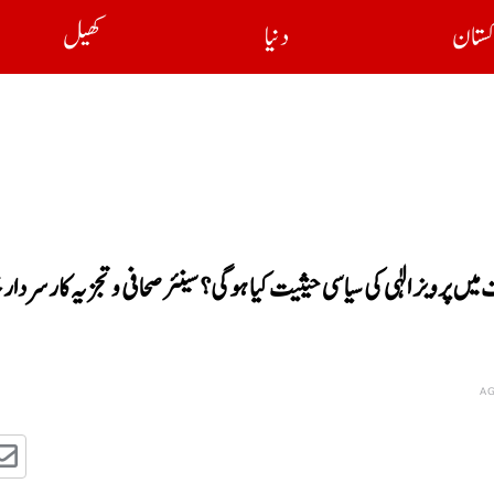
کستان
دنیا
کھیل
ت میں پرویز الٰہی کی سیاسی حیثیت کیا ہوگی؟سینئر صحافی و تجزیہ کار سردار