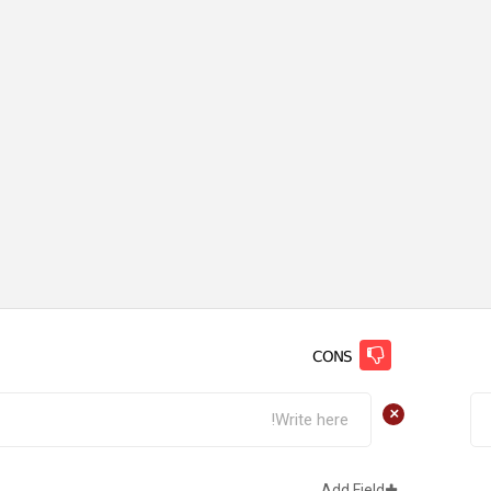
CONS
+
Add Field