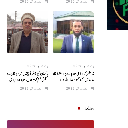
اگست 7, 2026
اگست 7, 2026
,
,
پاکستان
تازہ ترین
پاکستان
تازہ ترین
مکہ مشترکہ دفاعی معاہدے پر دستخظ خانہ کعبہ کی
پاکستان کی خاطر آج میں عمران خان سے اپنی
حدود میں کئے گئے: عطاء اللہ تارڑ
رنجش ختم کرتا ہوں، حفیظ اللہ نیازی
اگست 7, 2026
اگست 7, 2026
روز نیوز