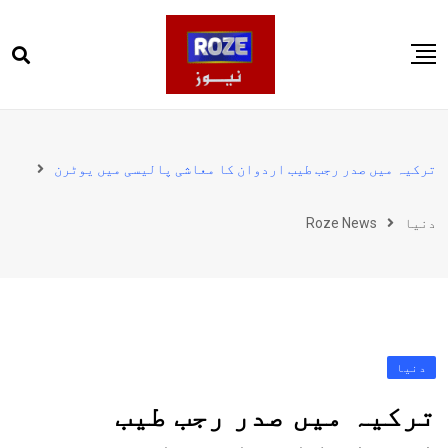
Ski
t
conten
صفحہ اول
پاکستان
ترکیہ میں صدر رجب طیب اردوان کا معاشی پالیسی میں یوٹرن
دنیا
دنیا
Roze News
کھیل
ویڈیوز
روز انگلش
دنیا
ترکیہ میں صدر رجب طیب