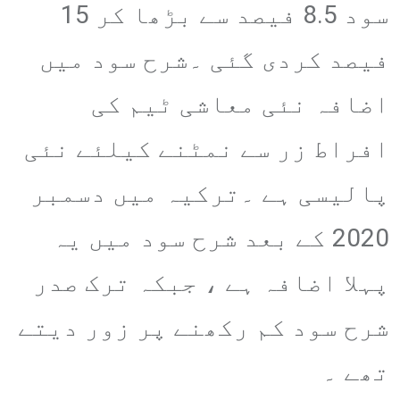
سود 8.5 فیصد سے بڑھا کر 15
فیصد کردی گئی ۔شرح سود میں
اضافہ نئی معاشی ٹیم کی
افراط زر سے نمٹنے کیلئے نئی
پالیسی ہے ۔ترکیہ میں دسمبر
2020 کے بعد شرح سود میں یہ
پہلا اضافہ ہے ، جبکہ ترک صدر
شرح سود کم رکھنے پر زور دیتے
تھے ۔