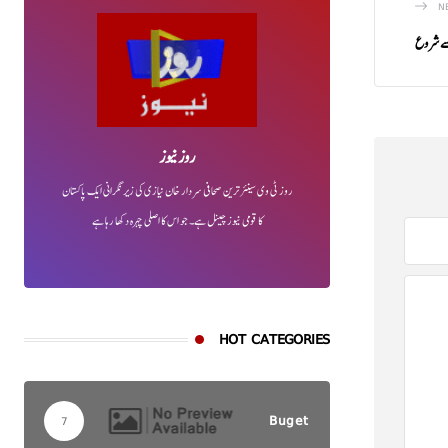
N
 سے شروع
روز نیوز
روز ٹی وی سینئر ترین صحافی سردار خان نیازی کی زیر نگرانی ایک پاکستان
کا قومی نیوز چینل ہے۔ جو اس کا اصلی چہرہ دکھا رہا ہے
HOT CATEGORIES
Buget
7