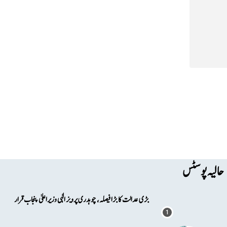
حالیہ پوسٹس
بڑی عدالت کا بڑا فیصلہ، چوہدری پرویز الٰہی وزیراعلیٰ پنجاب قرار