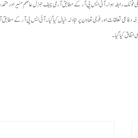
 فونک رابطہ ہوا ۔آئی ایس پی آر کے مطابق آرمی چیف جنرل عاصم منیر اور متح
ہ دفاعی تعلقات اور فوجی تعاون پر تبادلہ خیال کیاگیا ۔آئی ایس پی آر کے مطابق
تفاق کیاگیا ۔