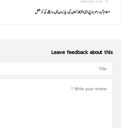
PREVIOUS POST
اسلام آباد دھرنا، پی ڈی ایم کارکنان کی ریڈ زون میں داخلے کی کوشش
Leave feedback about this