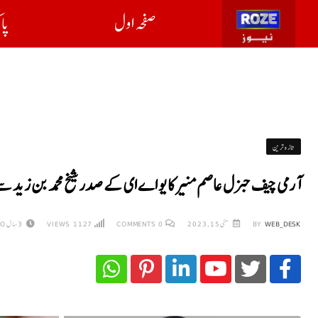
صفحہ اول
پا
تازہ ترین
آرمی چیف جنرل عاصم منیر کا یو اے ای کے صدر شیخ محمد بن زید سے
WEB_DESK
BY
مئی 15, 2023
0
COMMENTS
1127
VIEWS
3 سال AGO