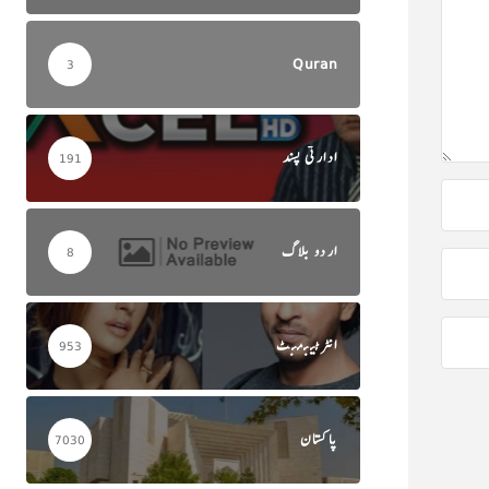
Quran
3
ادارتی پسند
191
اردو بلاگ
8
انٹرٹینمنٹ
953
پاکستان
7030