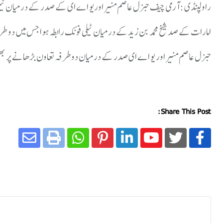
راولپنڈی : آرمی چیف جنرل عاصم منیر اوریو اے ای کے صدر کے درمیان ٹیلی
امارات کے صد شیخ محمد بن زید کے درمیان ٹیلی فونک رابطہ ہوا جس میں دو طرف
جنرل عاصم منیر اور یو اے ای صدر کے درمیان دوطرفہ تعاون بڑھانے پر بھی ا
Share This Post: