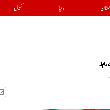
کستان
دنیا
کھیل
 رابطہ