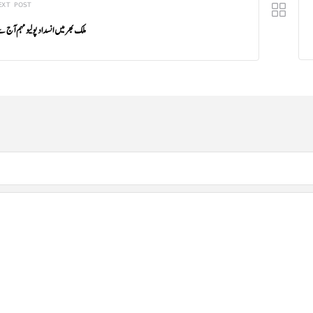
EXT POST
ملک بھر میں انسداد پولیو مہم آج