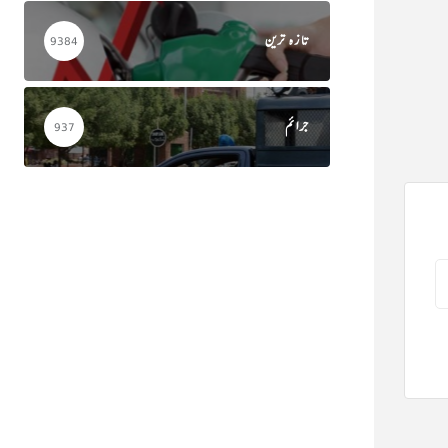
تازہ ترین
9384
جرائم
937