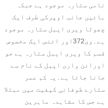
نامی ستارہ موجود ہے جبکہ
بائیں جانب اوپرکی طرف ایک
چھوٹا ویری ایبل ستارہ موجود
ہے۔وی372اور ائنس ایک مخصوص
قسم کا ویری ایبل ستارہ ہے جو
اورائن واری ایبل کے نام سے
جانا جاتا ہے۔یہ کم عمر
ستارے طوفانی کیفیت میں مبتلا
ہے جس کا مشاہدہ ماہرین