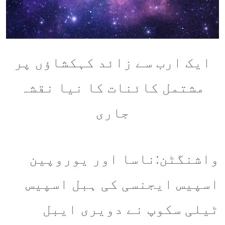
ایک ارب سے زائد کہکشاؤں پر
مشتمل کائنات کا نیا نقشہ
جاری
واشنگٹن:ناسا اور یوروپین
اسپیس ایجنسی کی ہبل اسپیس
ٹیلی سکوپ نے دویری ایبل