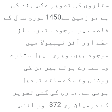
ستاروں کی تصویر عکس بند کی
ہے جو زمین سے1450نوری سال کے
فاصلے پر موجود ستارہ ساز
خطے اور آئن نیبیولا میں
موجود ہیں۔ویری ایبل ستارے
وہ ستارے ہوتے ہیں جن کی
روشنی وقت کے ساتھ تبدیل
ہوتی ہے۔جاری کی گئی تصویر
کے درمیان وی 372اور ائنس