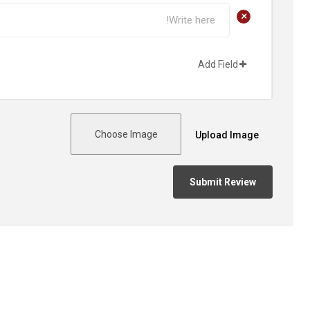
+
Add Field
Choose Image
Upload Image