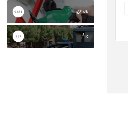
تازہ ترین
9384
جرائم
937