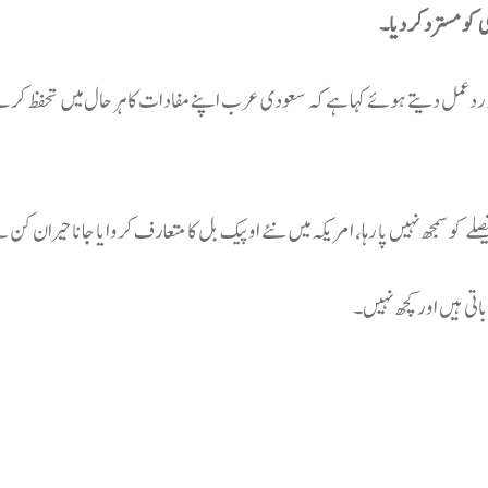
کو مسترد کر دیا۔
 ردعمل دیتے ہوئے کہا ہے کہ سعودی عرب اپنے مفادات کا ہر حال میں تحفظ کرے 
لے کو سمجھ نہیں پا رہا، امریکہ میں نئے اوپیک بل کا متعارف کروایا جانا حیران کن 
تی ہیں اور کچھ نہیں۔