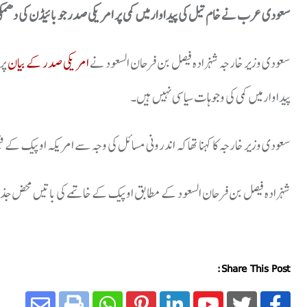
سعودی عرب نے خام تیل کی پیداوار میں کمی پر امریکی صدر جو بائیڈن کی دھمکی 
سعودی وزیر خارجہ شہزادہ فیصل بن فرحان السعود نے
امریکی صدر کے بیان
پر
پیداوار میں کمی کی وجوہات سیاسی نہیں ہیں۔
سعودی وزیر خارجہ کا کہنا تھا کہ اندرونی مسائل کی وجہ سے امریکہ اوپیک کے فیص
شہزادہ فیصل بن فرحان السعود کے مطابق اوپیک کے خاتمے کی باتیں محض جذبا
Share This Post: