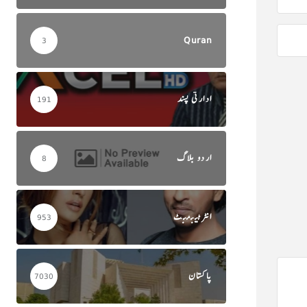
Quran
3
ادارتی پسند
191
اردو بلاگ
8
انٹرٹینمنٹ
953
پاکستان
7030