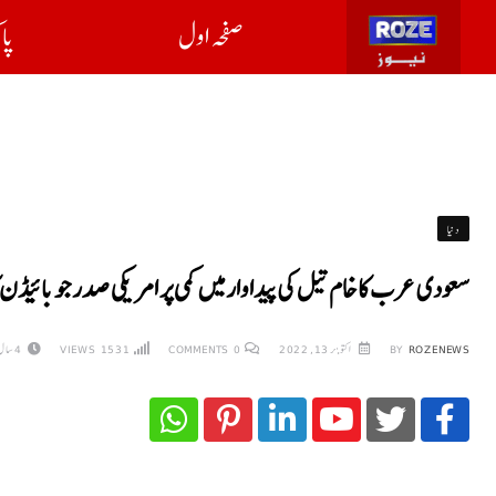
صفحہ اول
پا
دنیا
سعودی عرب کا خام تیل کی پیداوار میں کمی پر امریکی صدر جو بائیڈن ک
ROZENEWS
BY
اکتوبر 13, 2022
0
COMMENTS
1531
VIEWS
4 سال AGO