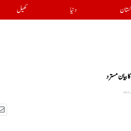
کستان
دنیا
کھیل
ا بیان مسترد