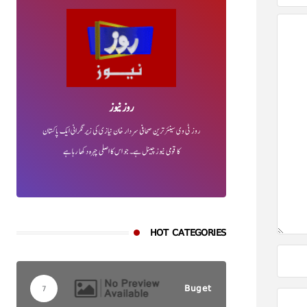
روز نیوز
روز ٹی وی سینئر ترین صحافی سردار خان نیازی کی زیر نگرانی ایک پاکستان
کا قومی نیوز چینل ہے۔ جو اس کا اصلی چہرہ دکھا رہا ہے
HOT CATEGORIES
Buget
7