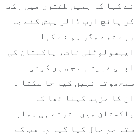
نے کہا کہ ہمیں طشتری میں رکھ
کر پانچ ارب ڈالر پیش کئے جا
رہے تھے مگر ہم نے کہا
ایبسولوٹلی ناٹ، پاکستان کی
اپنی غیرت ہے جس پر کوئی
سمجھوتہ نہیں کیا جا سکتا ۔
ان کا مزید کہنا تھا کہ
پاکستان میں اترتے ہی ہمار
ستا جو حال کیا گیا وہ سب کے