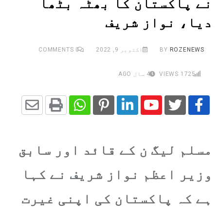
نے پاکستان کا بھٹہ بٹھا
دیا، نواز شریف
ROZENEWS
BY
اکتوبر 9, 2022
0
COMMENTS
1725
VIEWS
4 سال AGO
Share
Whatsapp
Print
Pinterest
LinkedIn
Youtube
via
مسلم لیگ ن کے قائد اور سابق
Email
وزیر اعظم نواز شریف نے کہا
ہے کہ پاکستان کی اپنی غیرت