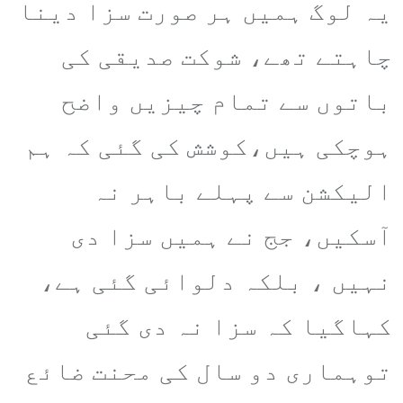
یہ لوگ ہمیں ہر صورت سزا دینا
چاہتے تھے، شوکت صدیقی کی
باتوں سے تمام چیزیں واضح
ہوچکی ہیں،کوشش کی گئی کہ ہم
الیکشن سے پہلے باہر نہ
آسکیں، جج نے ہمیں سزا دی
نہیں ، بلکہ دلوائی گئی ہے،
کہاگیا کہ سزا نہ دی گئی
توہماری دو سال کی محنت ضائع