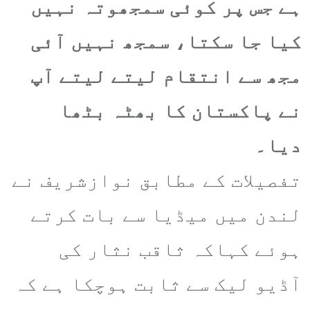
ہے جس پر کوئی سمجھوتہ نہیں
کیا جا سکتا، سمجھ نہیں آئی
مجھ سے انتقام لیتے لیتے آپ
نے پاکستان کا بھٹہ بٹھا
دیا۔
تفصیلات کے مطابق نوازشریف نے
لندن میں میڈیا سے بات کرتے
ہوئے کہاکہ ثاقب نثار کی
آڈیو لیک سے ثابت ہوچکا ہے کہ