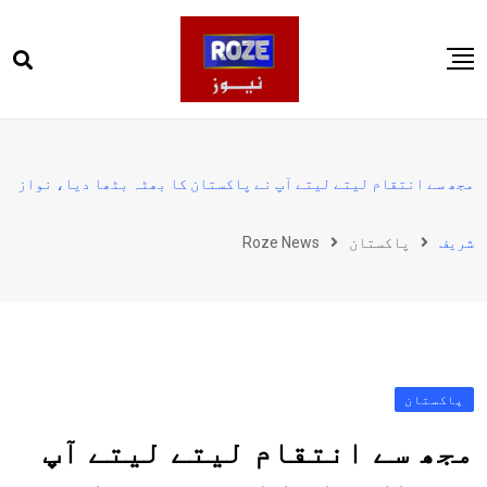
Ski
t
conten
صفحہ اول
پاکستان
مجھ سے انتقام لیتے لیتے آپ نے پاکستان کا بھٹہ بٹھا دیا، نواز
دنیا
شریف
پاکستان
Roze News
کھیل
ویڈیوز
روز انگلش
پاکستان
مجھ سے انتقام لیتے لیتے آپ