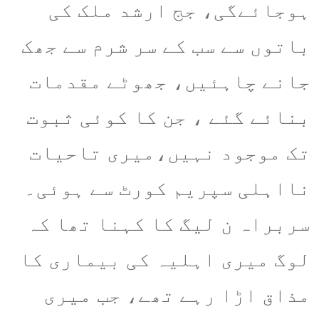
ہوجائےگی، جج ارشد ملک کی
باتوں سے سب کے سر شرم سے جھک
جانے چاہئیں، جھوٹے مقدمات
بنائے گئے ، جن کا کوئی ثبوت
تک موجود نہیں،میری تاحیات
نااہلی سپریم کورٹ سے ہوئی۔
سربراہ ن لیگ کا کہنا تھا کہ
لوگ میری اہلیہ کی بیماری کا
مذاق اڑا رہے تھے، جب میری