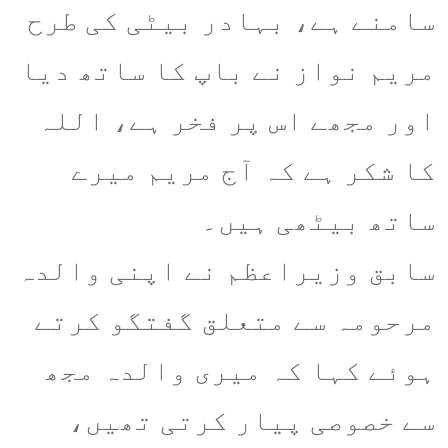
سامنے ہے، بہادر بیٹی کی طرح
مریم نواز نے باپ کا ساتھ دیا
اور مجھے اس پر فخر ہے، اللہ
کا شکر ہے کہ آج مریم میرے
ساتھ بیٹھی ہیں۔
سابق وزیراعظم نے اپنی والدہ
مرحومہ سے متعلق گفتگو کرتے
ہوئے کہا کہ میری والدہ مجھ
سے خصوصی پیار کرتی تھیں،