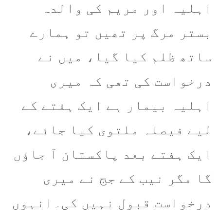
اہلیہ اور مریم کی والدہ
بستر مرگ پر تھیں تو ہمارے
ساتھ ظلم کیا گیا، میں نے
درخواست کی تھی کہ میری
اہلیہ بیمار ہے ایک ہفتے کے
لیے فیصلہ ملتوی کیا جائے،
ایک ہفتے بعد پاکستان آ جاؤں
گا مگر نیب کے جج نے میری
درخواست قبول نہیں کی۔انہوں