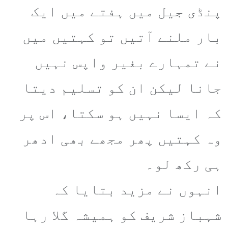
پنڈی جیل میں ہفتے میں ایک
بار ملنے آتیں تو کہتیں میں
نے تمہارے بغیر واپس نہیں
جانا لیکن ان کو تسلیم دیتا
کہ ایسا نہیں ہو سکتا، اس پر
وہ کہتیں پھر مجھے بھی ادھر
ہی رکھ لو۔
انہوں نے مزید بتایا کہ
شہباز شریف کو ہمیشہ گلا رہا