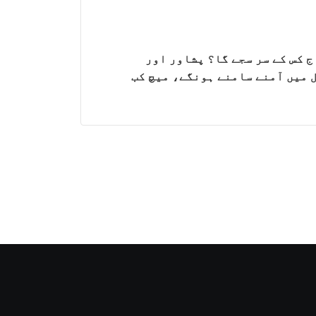
یل 11 کا تاج کس کے سر سجے گا؟ پشاور اور
ل میں آمنے سامنے ہونگے، میچ کب