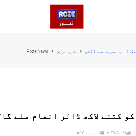
تازہ ترین
Roze News
189
VIEWS
3 مہینے AGO