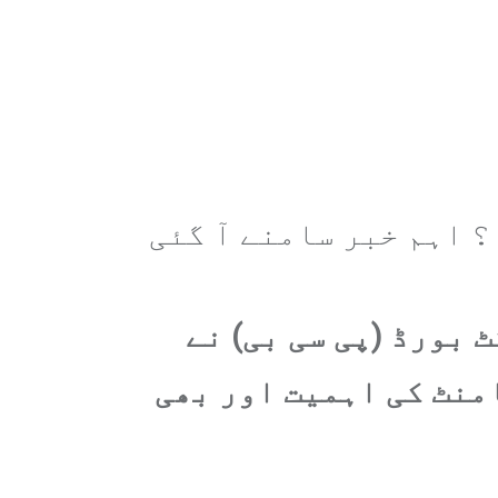
 بورڈ (پی سی بی) نے
منٹ کی اہمیت اور بھی