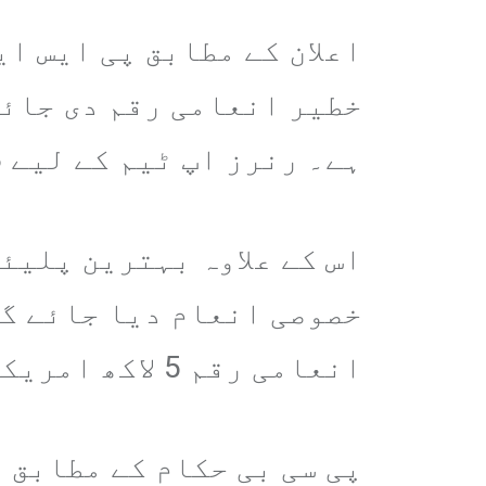
خطیر انعامی رقم دی جائے
ہے۔ رنرز اپ ٹیم کے لیے 3 لاکھ امریکی ڈالر مختص کیے گئے ہیں۔
خصوصی انعام دیا جائے گا
انعامی رقم 5 لاکھ امریکی ڈالر مقرر کی گئی ہے۔
پی سی بی حکام کے مطابق 