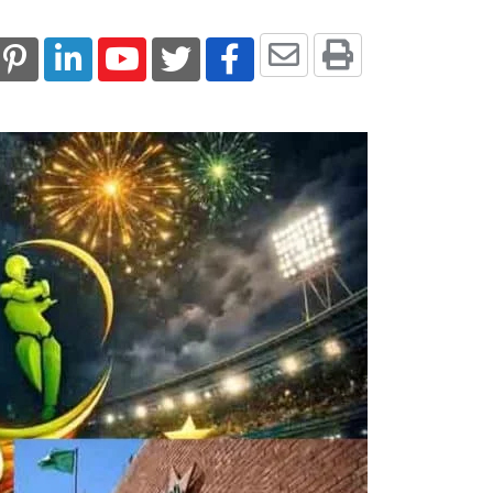
Share
Print
st
kedIn
Youtube
via
Email