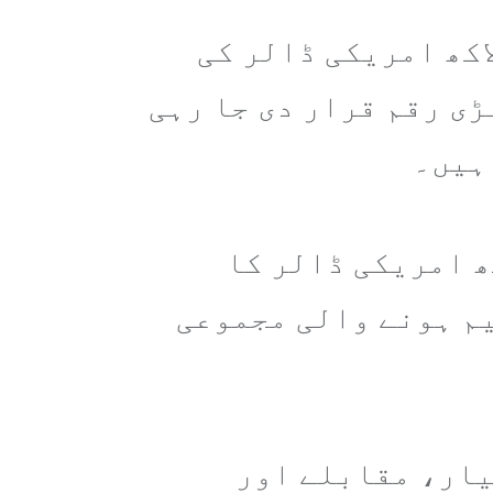
ن کے مطابق پی ایس ایل 11 کی فاتح ٹیم کو پہلی بار 5 لاکھ امریکی ڈالر کی
ڑی رقم قرار دی جا رہی
ہ بہترین پلیئر ڈیولپمنٹ فرنچائز کو بھی 2 لاکھ امریکی ڈالر کا
یم ہونے والی مجموعی
یار، مقابلے اور