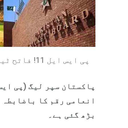
پی ایس ایل 11! فاتح ٹیم کو کتنے لاکھ ڈالر انعام ملے گا؟ اہم خبر سامنے آ گئی
پاکستان سپر لیگ (پی ایس
انعامی رقم کا باضابطہ ا
بڑھ گئی ہے۔