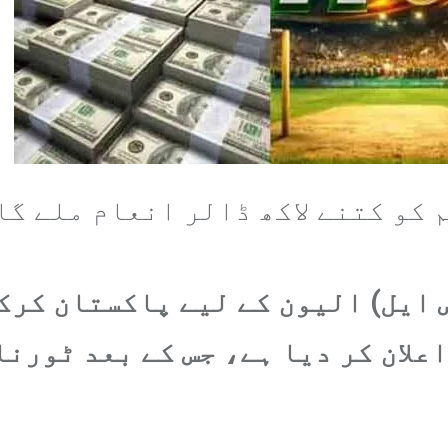
 ایل) الیون کے لیے پاکستان کرکٹ
علان کر دیا ہے، جس کے بعد ٹورنا