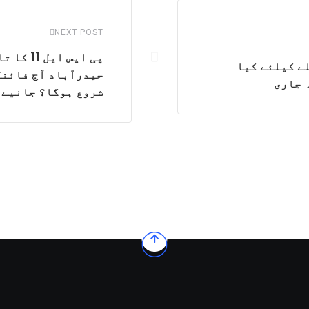
NEXT POST
پی ایس ا
ے کیلئے کیا
حیدرآباد آج فائن
 جاری
شروع ہوگا؟ جانیے