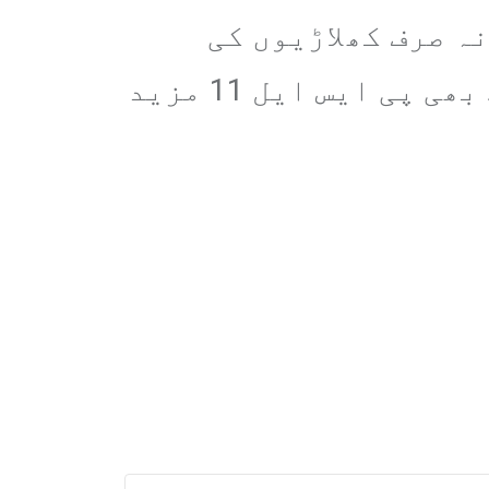
ہ صرف کھلاڑیوں کی
کارکردگی میں نکھار آنے کی توقع ہے بلکہ شائقین کے لیے بھی پی ایس ایل 11 مزید