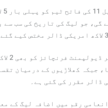
اعلا
 گی، جو لیگ کی تاریخ کی سب سے ب
اس کے علاو
، جبکہ کھلاڑیوں کے درمیان تقس
انعامی رقم میں اضافہ لیگ کے مع