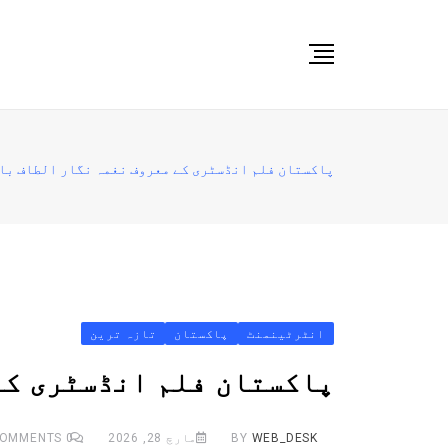
Ski
t
conten
صفحہ اول
پاکستان
پاکستان فلم انڈسٹری کے معروف نغمہ نگار الطاف با
دنیا
کھیل
ویڈیوز
روز انگلش
انٹرٹینمنٹ
پاکستان
تازہ ترین
پاکستان فلم انڈسٹری کے
WEB_DESK
BY
مارچ 28, 2026
0
COMMENTS