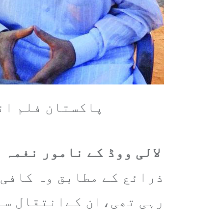
پاکستان فلم ان
لالی ووڈ کے نامور نغمہ 
ذرائع کے مطابق وہ کافی 
رہی تھی،ان کےانتقال سے