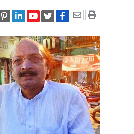
Share
Print
st
kedIn
Youtube
via
Email