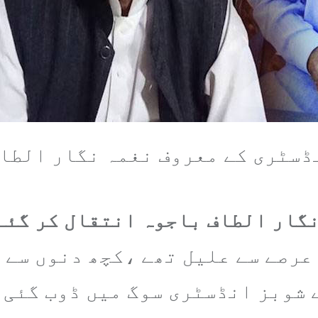
ڈسٹری کے معروف نغمہ نگار الطاف
نگار الطاف باجوہ انتقال کر گئے
عرصے سے علیل تھے ،کچھ دنوں سے 
 شوبز انڈسٹری سوگ میں ڈوب گئی 