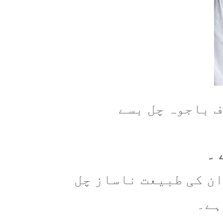
 باجوہ چل بسے
 ۔
ان کی طبیعت ناساز چل
ہے۔