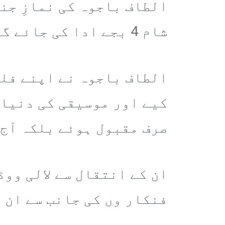
الطاف باجوہ کی نمازِ جنا
شام 4 بجے ادا کی جائے گی۔
الطاف باجوہ نے اپنے فل
کیے اور موسیقی کی دنیا 
صرف مقبول ہوئے بلکہ آج
ان کے انتقال سے لالی وو
فنکار وں کی جانب سے ان 
ہے۔