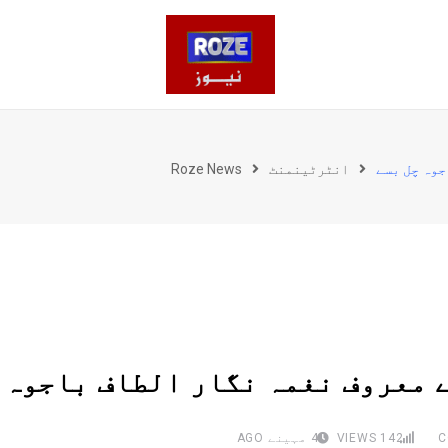
جوہ چل بسے
انٹرٹینمنٹ
Roze News
 معروف نغمہ نگار الطاف باجوہ 
142
VIEWS
4 مہینے AGO