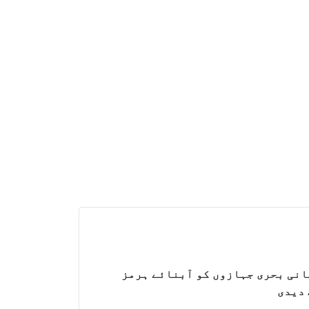
نی بحری جہازوں کو آبنائے ہرمز
 دیدی