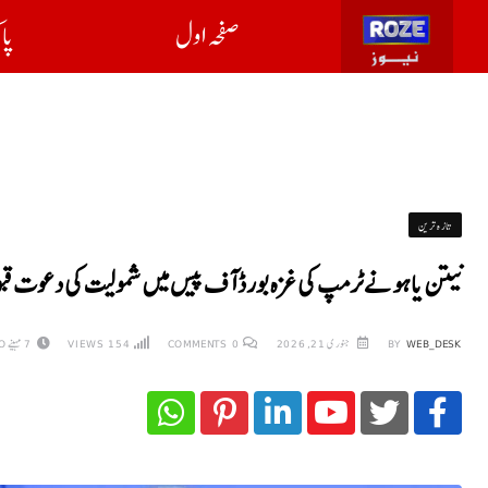
صفحہ اول
پا
تازہ ترین
نیتن یاہو نے ٹرمپ کی غزہ بورڈ آف پیس میں شمولیت کی دعوت قب
WEB_DESK
BY
جنوری 21, 2026
0
COMMENTS
154
VIEWS
7 مہینے AGO