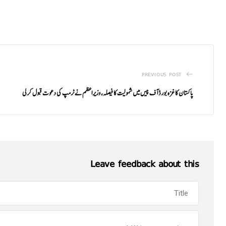
PREVIOUS POST
پاکستان کا غزہ بورڈ آف پیس میں شمولیت کا فیصلہ، وزیراعظم نے ٹرمپ کی دعوت قبول کرلی
Leave feedback about this