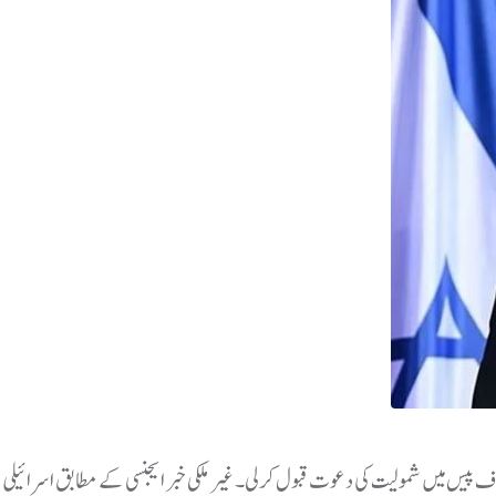
 پیس میں شمولیت کی دعوت قبول کرلی۔ غیر ملکی خبر ایجنسی کے مطابق اسرائیلی 