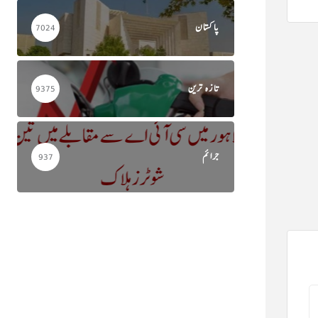
پاکستان
7024
تازہ ترین
9375
جرائم
937