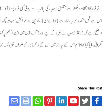
نے غزہ کا انتظام دیکھنے سے متعلق ٹرمپ کی جانب سے بنائی گئی غزہ بورڈ آف
اس سے قبل متحدہ عرب امارات (یو اے ای)، بحرین اور مراکش سمیت کچھ دیگ
واضح رہے کہ ڈونلڈ ٹرمپ نے غزہ کے لیے بورڈ آف پیس میں وزیراعظم پاکست
نگرانی بتایا گیا تھا تاہم اس کے چارٹر میں اس کے دائرۂ کار کو صرف غزہ تک محد
Share This Post: