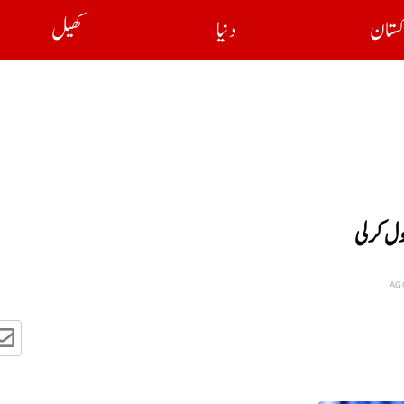
کستان
دنیا
کھیل
ول کرلی