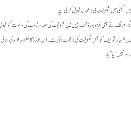
 پیس کمیٹی میں شمولیت کی دعوت قبول کرلی ہے۔
ر ممالک نے بھی غزہ بورڈ آف پیس میں شمولیت کی صدر ٹرمپ کی دعوت کو قبول
ان شہباز شریف کو بھی شمولیت کی دعوت دی ہے۔ اس بورڈ کا مقصد غزہ کی بحالی 
ود نہیں کیا گیا۔