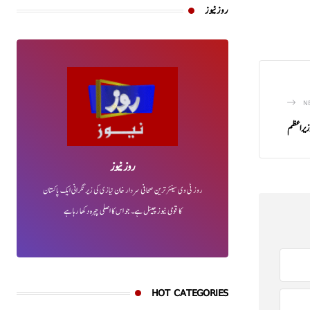
روز نیوز
N
روز نیوز
روز ٹی وی سینئر ترین صحافی سردار خان نیازی کی زیر نگرانی ایک پاکستان
کا قومی نیوز چینل ہے۔ جو اس کا اصلی چہرہ دکھا رہا ہے
HOT CATEGORIES