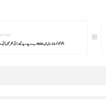
EXT POST
پختونخوا کو 15 سال میں 800 ارب روپے دیے گئے، ترقی نظر نہیں آتی، وزیراعظم