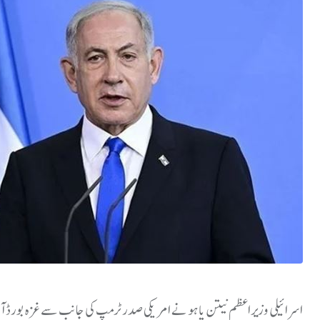
اسرائیلی وزیراعظم نیتن یاہو نے امریکی صدر ٹرمپ کی جانب سے غزہ بورڈ آف