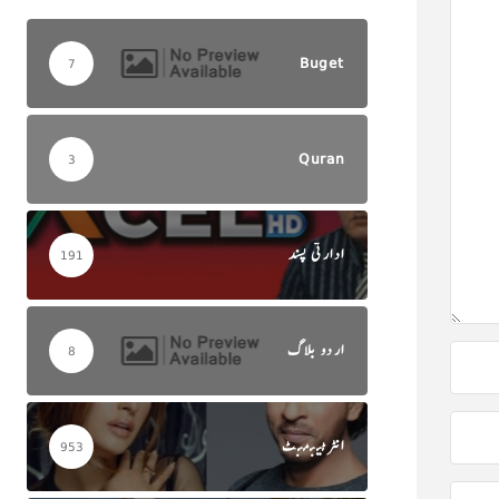
Buget
7
Quran
3
ادارتی پسند
191
اردو بلاگ
8
انٹرٹینمنٹ
953