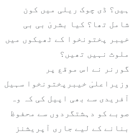
ہیں؟ ڈی چوک ریلی میں کون
شامل تھا؟ کیا بشریٰ بی بی
خیبر پختونخوا کے ٹھیکوں میں
ملوث نہیں تھیں؟
گورنر نے اس موقع پر
وزیراعلیٰ خیبرپختونخوا سہیل
آفریدی سے بھی اپیل کی کہ وہ
صوبے کو دہشتگردوں سے محفوظ
بنانے کے لیے جاری آپریشنز