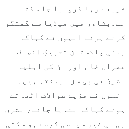
ذریعے رہا کروایا جا سکتا
ہے۔پشاور میں میڈیا سے گفتگو
کرتے ہوئے انہوں نے کہاکہ
بانی پاکستان تحریکِ انصاف
عمران خان اور ان کی اہلیہ
بشریٰ بی بی سزا یافتہ ہیں۔
انہوں نے مزید سوالات اٹھاتے
ہوئے کہاکہ بتایا جائے، بشریٰ
بی بی غیر سیاسی کیسے ہو سکتی