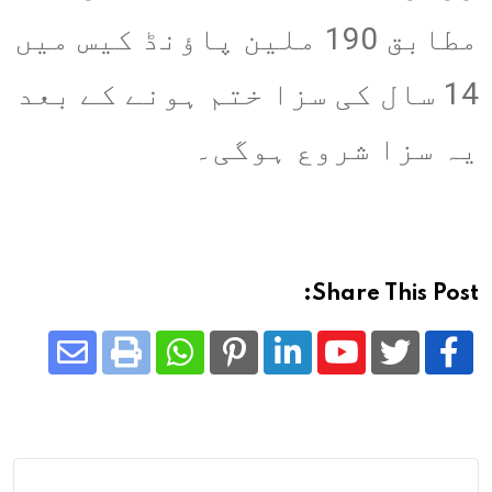
مطابق 190 ملین پاؤنڈ کیس میں
14 سال کی سزا ختم ہونے کے بعد
یہ سزا شروع ہوگی۔
Share This Post:
Share
Whatsapp
Print
Pinterest
LinkedIn
Youtube
via
Email