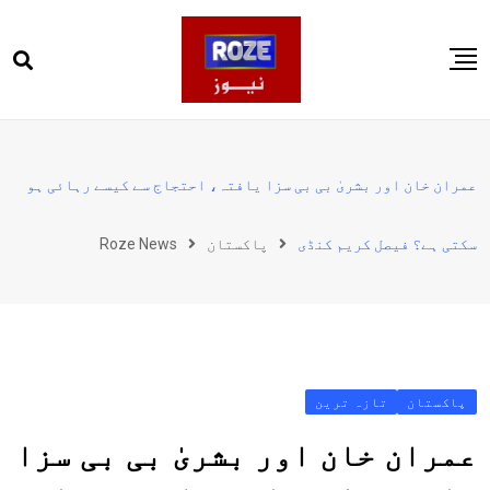
Ski
t
conten
صفحہ اول
پاکستان
عمران خان اور بشریٰ بی بی سزا یافتہ، احتجاج سے کیسے رہائی ہو
دنیا
سکتی ہے؟ فیصل کریم کنڈی
پاکستان
Roze News
کھیل
ویڈیوز
روز انگلش
پاکستان
تازہ ترین
عمران خان اور بشریٰ بی بی سزا