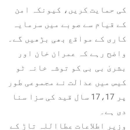
کی حمایت کریں، کیونکہ امن
کے قیام سے صوبے میں سرمایہ
کاری کے مواقع بھی بڑھیں گے۔
واضح رہے کہ عمران خان اور
بشریٰ بی بی کو توشہ خانہ ٹو
کیس میں عدالت نے مجموعی طور
پر 17،17 سال قید کی سزا سنا
دی ہے۔
وزیر اطلاعات عطااللہ تاڑ کے