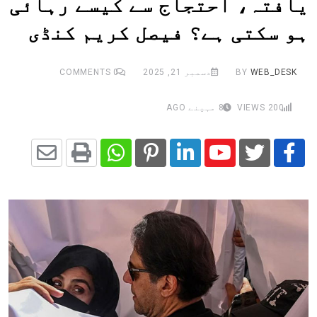
یافتہ، احتجاج سے کیسے رہائی
ہو سکتی ہے؟ فیصل کریم کنڈی
WEB_DESK
BY
دسمبر 21, 2025
0
COMMENTS
200
VIEWS
8 مہینے AGO
Share
Whatsapp
Print
Pinterest
LinkedIn
Youtube
via
Email