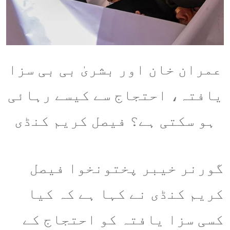
عمران خان اور بشریٰ بی بی سزا
یافتہ، احتجاج سے کیسے رہائی
ہو سکتی ہے؟ فیصل کریم کنڈی
گورنر خیبر پختونخوا فیصل
کریم کنڈی نے کہا ہے کہ کیا
کسی سزا یافتہ کو احتجاج کے