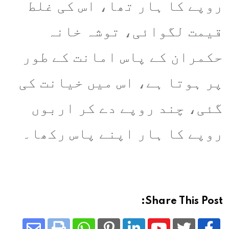
روپے کا ہار تھا، اس کی غلط
قیمت لگوائی، توشہ خانہ
حکمران کے پاس امانت کے طور
پر ہوتا ہے، اس میں خیانت کی
گئی، چند روپے دے کر اربوں
روپے کا ہار اپنے پاس رکھا۔
Share This Post: