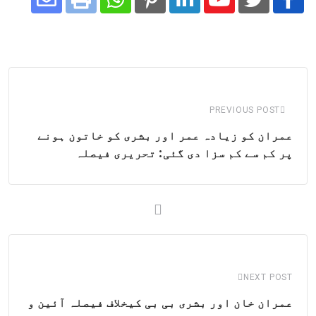
Share
Whatsapp
Print
Pinterest
LinkedIn
Youtube
via
Email
PREVIOUS POST
عمران کو زیادہ عمر اور بشری کو خاتون ہونے
پر کم سے کم سزا دی گئی: تحریری فیصلہ
NEXT POST
عمران خان اور بشری بی بی کیخلاف فیصلہ آئین و