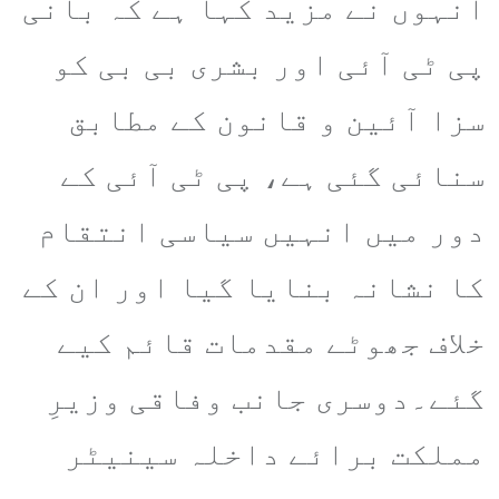
انہوں نے مزید کہا ہے کہ بانی
پی ٹی آئی اور بشری بی بی کو
سزا آئین و قانون کے مطابق
سنائی گئی ہے، پی ٹی آئی کے
دور میں انہیں سیاسی انتقام
کا نشانہ بنایا گیا اور ان کے
خلاف جھوٹے مقدمات قائم کیے
گئے۔دوسری جانب وفاقی وزیرِ
مملکت برائے داخلہ سینیٹر