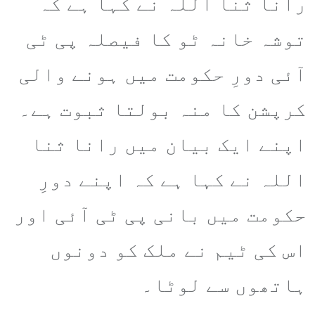
رانا ثنا اللہ نے کہا ہے کہ
توشہ خانہ ٹو کا فیصلہ پی ٹی
آئی دورِ حکومت میں ہونے والی
کرپشن کا منہ بولتا ثبوت ہے۔
اپنے ایک بیان میں رانا ثنا
اللہ نے کہا ہے کہ اپنے دورِ
حکومت میں بانی پی ٹی آئی اور
اس کی ٹیم نے ملک کو دونوں
ہاتھوں سے لوٹا۔