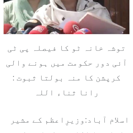
توشہ خانہ ٹو کا فیصلہ پی ٹی
آئی دور حکومت میں ہونے والی
کرپشن کا منہ بولتا ثبوت :
رانا ثناء اللہ
اسلام آباد:وزیرِاعظم کے مشیر