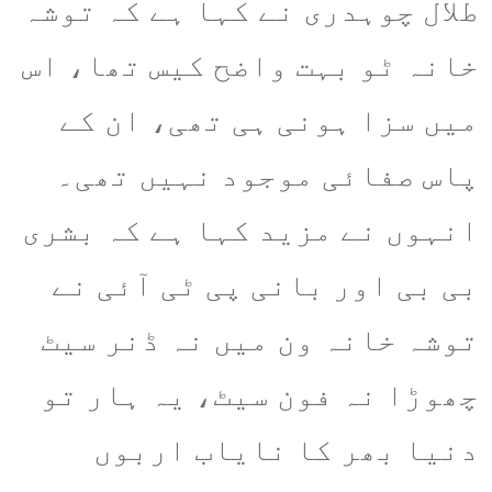
طلال چوہدری نے کہا ہے کہ توشہ
خانہ ٹو بہت واضح کیس تھا، اس
میں سزا ہونی ہی تھی، ان کے
پاس صفائی موجود نہیں تھی۔
انہوں نے مزید کہا ہے کہ بشری
بی بی اور بانی پی ٹی آئی نے
توشہ خانہ ون میں نہ ڈنر سیٹ
چھوڑا نہ فون سیٹ، یہ ہار تو
دنیا بھر کا نایاب اربوں