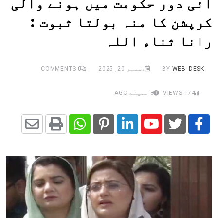
آئی دور حکومت میں ہونے والی
کرپشن کا منہ بولتا ثبوت :
رانا ثناء اللہ
WEB_DESK
BY
دسمبر 20, 2025
0
COMMENTS
174
VIEWS
8 مہینے AGO
Share
Whatsapp
Print
Pinterest
LinkedIn
Youtube
via
Email