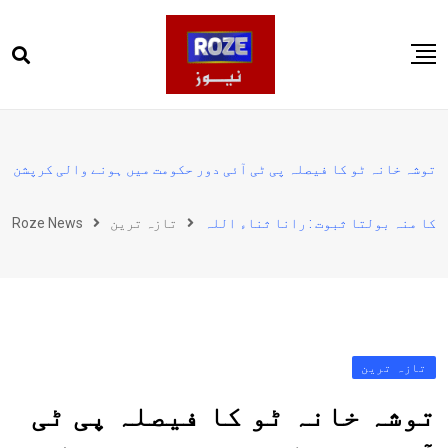
Ski
t
conten
صفحہ اول
پاکستان
توشہ خانہ ٹو کا فیصلہ پی ٹی آئی دور حکومت میں ہونے والی کرپشن
دنیا
کا منہ بولتا ثبوت : رانا ثناء اللہ
تازہ ترین
Roze News
کھیل
ویڈیوز
روز انگلش
تازہ ترین
توشہ خانہ ٹو کا فیصلہ پی ٹی