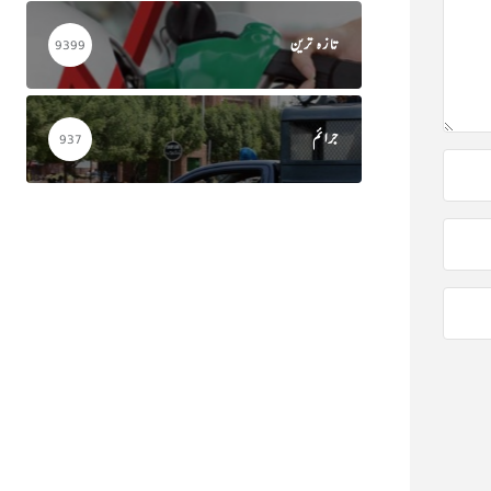
تازہ ترین
9399
جرائم
937