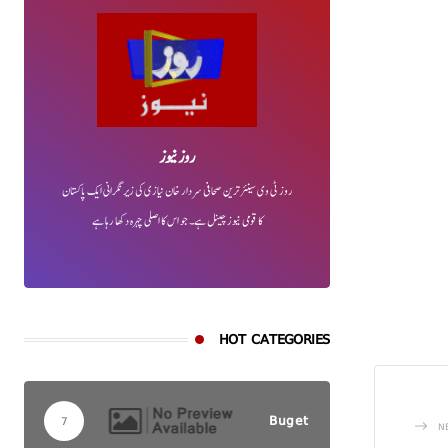
روز نیوز
روز ٹی وی سینئر ترین صحافی سردار خان نیازی کی زیر نگرانی ایک پاکستان
کا قومی نیوز چینل ہے۔ جو اس کا اصلی چہرہ دکھا رہا ہے
HOT CATEGORIES
Buget
7
N