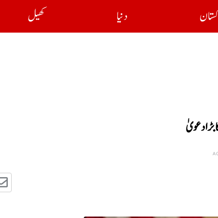
کستان
دنیا
کھیل
ڑا دعویٰ