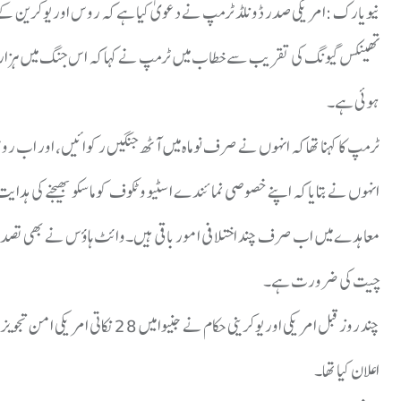
نیویارک :امریکی صدر ڈونلڈ ٹرمپ نے دعویٰ کیا ہے کہ روس اور یوکرین
تھینکس گیونگ کی تقریب سے خطاب میں ٹرمپ نے کہا کہ اس جنگ میں ہزار
ہوئی ہے۔
ٹرمپ کا کہنا تھا کہ انہوں نے صرف نو ماہ میں آٹھ جنگیں رکوائیں، اور 
انہوں نے بتایا کہ اپنے خصوصی نمائندے اسٹیو وٹکوف کو ماسکو بھیجنے کی ہ
معاہدے میں اب صرف چند اختلافی امور باقی ہیں۔وائٹ ہاؤس نے بھی تصدیق
چیت کی ضرورت ہے۔
چند روز قبل امریکی اور یوکرینی 
اعلان کیا تھا۔