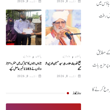
اؤس میں
اگست 8, 2026
اگست 8, 2026
یش رفت
کے مطابق
,
,
پاکستان
تازہ ترین
پاکستان
تازہ ترین
پر مزید بات
شیخ الحدیث علامہ پیر سید حسین الدین شاہ انتقال کر
جڑواں بہنوں کا میٹرک میں منفرد اعزاز!
گئے
دونوں نے 1183نمبرحاصل کیے
اگست 8, 2026
اگست 8, 2026
 کام شروع کرنے کا
روز نیوز