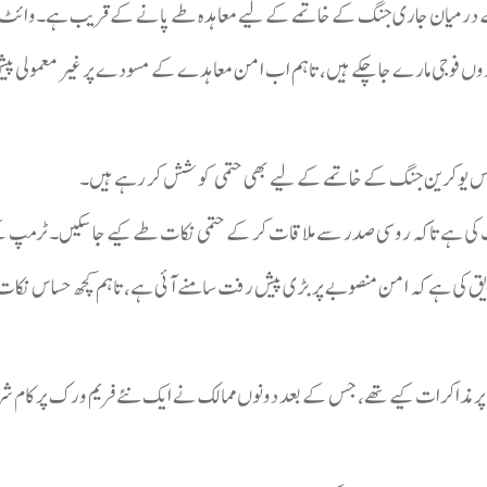
 کے درمیان جاری جنگ کے خاتمے کے لیے معاہدہ طے پانے کے قریب ہے۔وائٹ ہ
وں فوجی مارے جا چکے ہیں، تاہم اب امن معاہدے کے مسودے پر غیر معمولی پ
اب روس یوکرین جنگ کے خاتمے کے لیے بھی حتمی کوشش کر رہے ہیں۔
دایت کی ہے تاکہ روسی صدر سے ملاقات کر کے حتمی نکات طے کیے جا سکیں۔ ٹرمپ 
 کی ہے کہ امن منصوبے پر بڑی پیش رفت سامنے آئی ہے، تاہم کچھ حساس نکات 
حکام نے جنیوا میں 28 نکاتی امریکی امن تجویز پر مذاکرات کیے تھے، جس کے بعد دونوں ممالک نے ایک نئے فریم ورک پر