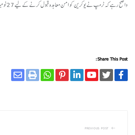
واضح رہے کہ ٹرمپ نے یوکرین کو امن معاہدہ قبول کرنے کے لیے 27 نومبر کی ڈیڈ لائن بھی دے رکھی ہے۔
Share This Post:
PREVIOUS POST