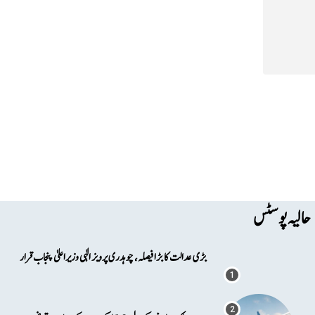
حالیہ پوسٹس
بڑی عدالت کا بڑا فیصلہ، چوہدری پرویز الٰہی وزیراعلیٰ پنجاب قرار