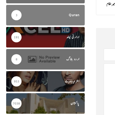
میر مقام
Quran
3
ادارتی پسند
191
اردو بلاگ
8
انٹرٹینمنٹ
953
پاکستان
7038