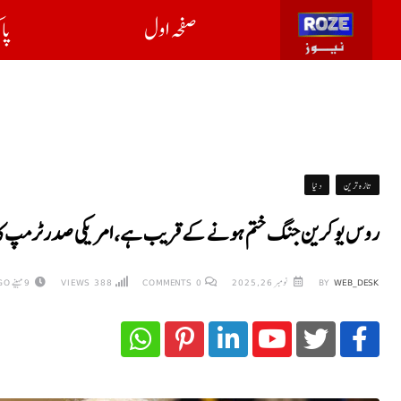
صفحہ اول
پا
تازہ ترین
دنیا
روس یوکرین جنگ ختم ہونے کے قریب ہے، امریکی صدر ٹرمپ کا ب
WEB_DESK
BY
نومبر 26, 2025
0
COMMENTS
388
VIEWS
9 مہینے AGO