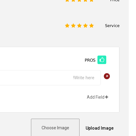
Service
1
2
3
4
5
PROS
+
Add Field
Choose Image
Upload Image