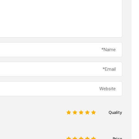
Quality
1
2
3
4
5
Price
1
2
3
4
5