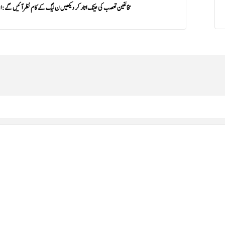
مخالفین تعصب کی عینک اتار کر دیکھیں ن لیگ کے کام نظر آئیں گے: ا