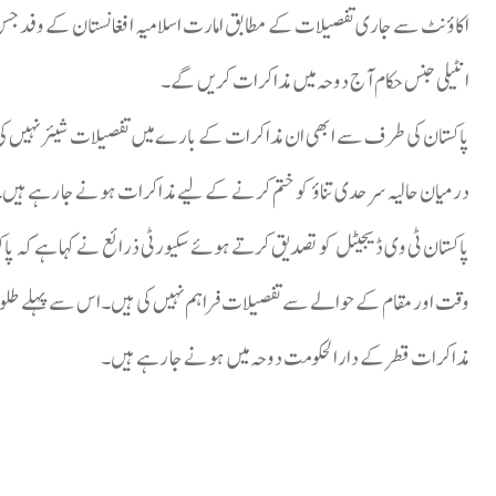
اکاؤنٹ سے جاری تفصیلات کے مطابق امارت اسلامیہ افغانستان کے وفد جس کی 
انٹیلی جنس حکام آج دوحہ میں مذاکرات کریں گے۔
پاکستان کی طرف سے ابھی ان مذاکرات کے بارے میں تفصیلات شیئر نہیں کی گ
درمیان حالیہ سرحدی تناؤ کو ختم کرنے کے لیے مذاکرات ہونے جا رہے ہیں
پاکستان ٹی وی ڈیجیٹل کو تصدیق کرتے ہوئے سکیورٹی ذرائع نے کہا ہے کہ پ
وقت اور مقام کے حوالے سے تفصیلات فراہم نہیں کی ہیں۔اس سے پہلے طلوع
مذاکرات قطر کے دارالحکومت دوحہ میں ہونے جا رہے ہیں۔