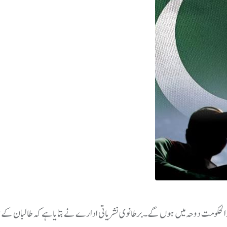
رالحکومت دوحہ میں ہوں گے۔برطانوی نشریاتی ادارے نے بتایا ہے کہ طالبان کے 