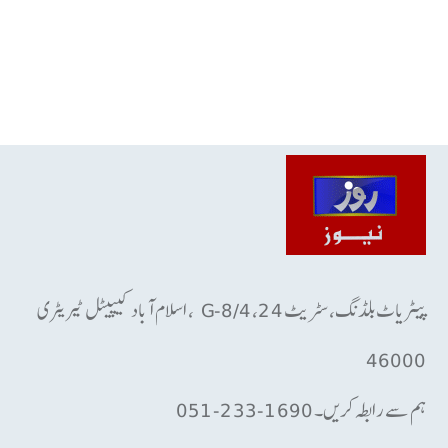
پیٹریاٹ بلڈنگ، سٹریٹ 24، G-8/4 ، اسلام آباد کیپیٹل ٹیریٹری
46000
ہم سے رابطہ کریں۔ 1690-233-051