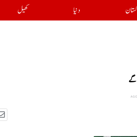
کستان
دنیا
کھیل
 گے