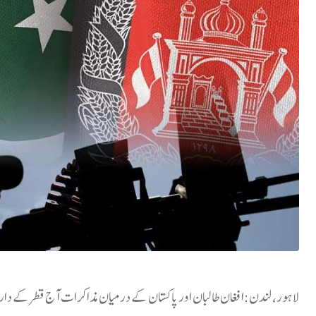
لاہور، لندن:افغان طالبان اور پاکستان کے درمیان مذاکرات آج قطر کے دا