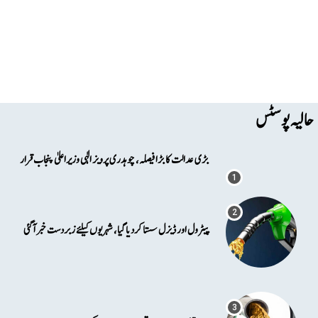
حالیہ پوسٹس
بڑی عدالت کا بڑا فیصلہ، چوہدری پرویز الٰہی وزیراعلیٰ پنجاب قرار
پیٹرول اور ڈیزل سستا کردیا گیا، شہریوں کیلئے زبردست خبر آگئی