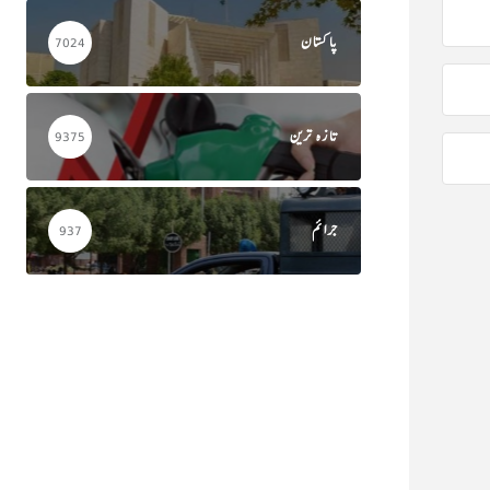
پاکستان
7024
تازہ ترین
9375
جرائم
937