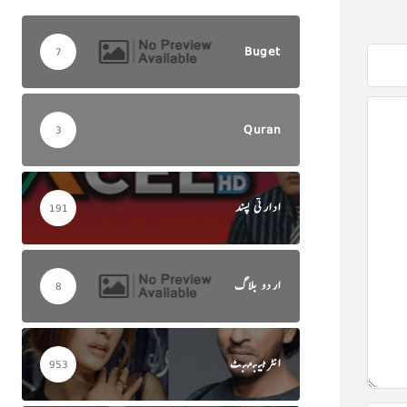
Buget
7
Quran
3
ادارتی پسند
191
اردو بلاگ
8
انٹرٹینمنٹ
953