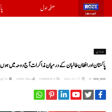
صفحہ اول
پا
تازہ ترین
پاکستان اور افغان طالبان کے درمیان مذاکرات آج دوحہ میں ہوں
WEB_DESK
BY
اکتوبر 17, 2025
0
COMMENTS
486
VIEWS
10 مہینے AGO