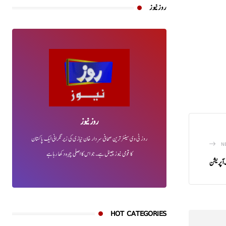
روز نیوز
روز نیوز
روز ٹی وی سینئر ترین صحافی سردار خان نیازی کی زیر نگرانی ایک پاکستان
N
کا قومی نیوز چینل ہے۔ جو اس کا اصلی چہرہ دکھا رہا ہے
 آپریشن
HOT CATEGORIES