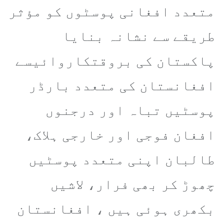
متعدد افغانی پوسٹوں کو مؤثر
طریقے سے نشانہ بنایا
پاکستان کی بروقتکاروائیسے
افغانستان کی متعدد بارڈر
پوسٹیں تباہ اور درجنوں
افغان فوجی اور خارجی ہلاک،
طالبان اپنی متعدد پوسٹیں
چھوڑ کر بھی فرار، لاشیں
بکھری ہوئی ہیں ، افغانستان