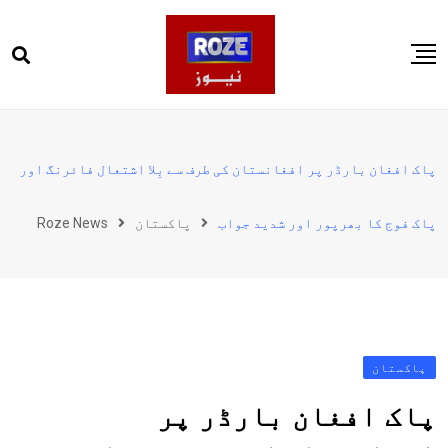
Ski
t
conten
صفحہ اول
پاکستان
پاک افغان بارڈر پر افغانستان کی طرف سے بِلا اشتعال فائرنگ اور
دنیا
پاک فوج کا بھرپور اور شدید جواب
پاکستان
Roze News
کھیل
ویڈیوز
روز انگلش
پاکستان
پاک افغان بارڈر پر