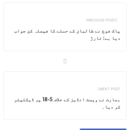
Email
PREVIOUS POST
پاک فوج نے طالبان کے حملے کا فیصلہ کن جواب
دیا ہے: تارڑ
NEXT POST
بھارت نے ویسٹ انڈیز کے خلاف 5-18 پر ڈیکلیئر
کر دیا۔