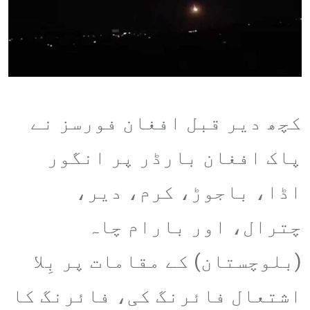
کچھ دیر قبل افغان فورسز نے
پاک افغان بارڈر پر انگور
اڈا، باجوڑ، کرم، دیر،
چترال، اور بارام چاہ
(بلوچستان) کے مقامات پر بِلا
اشتعال فائرنگ کی، فائرنگ کا