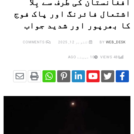
افغانستان کی طرف سے بِلا
اشتعال فائرنگ اور پاک فوج
کا بھرپور اور شدید جواب
WEB_DESK
BY
اکتوبر 12, 2025
0
COMMENTS
488
VIEWS
10 مہینے AGO
Share
Whatsapp
Print
Pinterest
LinkedIn
Youtube
via
Email