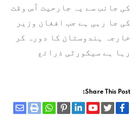
کی جانب سے یہ جارحیت اُس وقت
کی جا رہی ہے جب افغان وزیر
خارجہ ہندوستان کا دورہ کر
رہا ہے سیکورٹی ذرائع
Share This Post:
Share
Whatsapp
Print
Pinterest
LinkedIn
Youtube
via