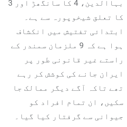
بہاالدین، 4 کا سانگھڑ اور 3
کا تعلق شیخوپورہ سے ہے۔
ابتدائی تفتیش میں انکشاف
ہوا ہے کہ 9 ملزمان سمندر کے
راستے غیر قانونی طور پر
ایران جانے کی کوشش کر رہے
تھے تاکہ آگے دیگر ممالک جا
سکیں، ان تمام افراد کو
جیوانی سے گرفتار کیا گیا۔