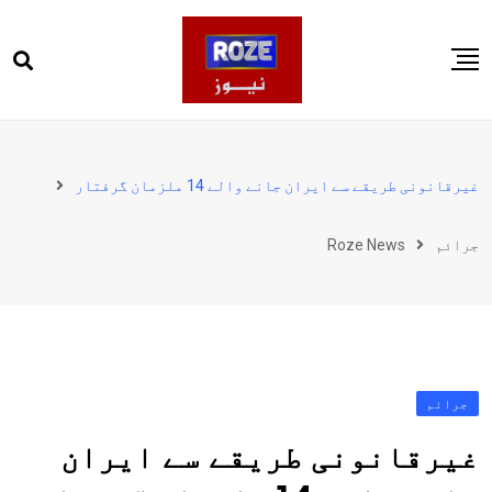
Ski
t
conten
صفحہ اول
پاکستان
غیرقانونی طریقے سے ایران جانے والے 14 ملزمان گرفتار
دنیا
جرائم
Roze News
کھیل
ویڈیوز
روز انگلش
جرائم
غیرقانونی طریقے سے ایران