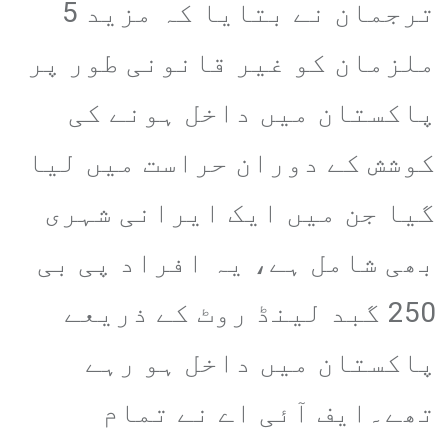
ترجمان نے بتایا کہ مزید 5
ملزمان کو غیر قانونی طور پر
پاکستان میں داخل ہونے کی
کوشش کے دوران حراست میں لیا
گیا جن میں ایک ایرانی شہری
بھی شامل ہے، یہ افراد پی بی
250 گبد لینڈ روٹ کے ذریعے
پاکستان میں داخل ہو رہے
تھے۔ایف آئی اے نے تمام