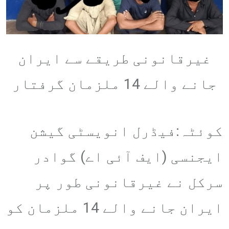
غیرقانونی طریقے سے ایران
جانے والے 14 ملزمان گرفتار
کوئٹہ:فیڈرل انویسٹی گیشن
ایجنسی (ایف آئی اے) گوادر
سرکل نے غیرقانونی طور پر
ایران جانے والے 14 ملزمان کو