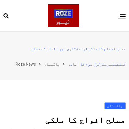
Ski
t
conten
صفحہ اول
پاکستان
مسلح افواج کا ملکی خودمختاری اور اقدار کے دفاع
دنیا
کیلئیغیرمتزلزل عزم کا اعادہ
پاکستان
Roze News
کھیل
ویڈیوز
روز انگلش
پاکستان
مسلح افواج کا ملکی