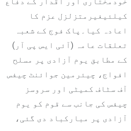
خودمختاری اور اقدار کے دفاع
کیلئیغیرمتزلزل عزم کا
اعادہ کیا۔پاک فوج کے شعبہ
تعلقات عامہ (آئی ایس پی آر)
کے مطابق یوم آزادی پر مسلح
افواج، چیئرمین جوائنٹ چیفس
آف سٹاف کمیٹی اور سروسز
چیفس کی جانب سے قوم کو یوم
آزادی پر مبارکباد دی گئی،