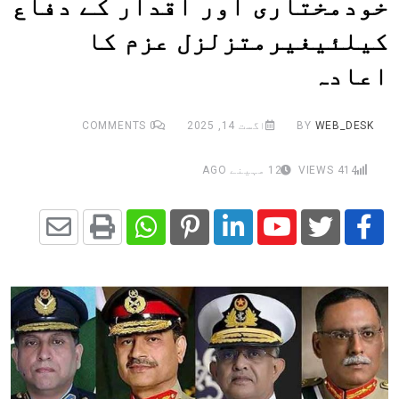
خودمختاری اور اقدار کے دفاع
کیلئیغیرمتزلزل عزم کا
اعادہ
WEB_DESK
BY
اگست 14, 2025
0
COMMENTS
414
VIEWS
12 مہینے AGO
Share
Whatsapp
Print
Pinterest
LinkedIn
Youtube
via
Email