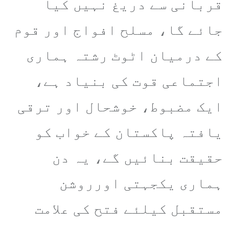
قربانی سے دریغ نہیں کیا
جائے گا، مسلح افواج اور قوم
کے درمیان اٹوٹ رشتہ ہماری
اجتماعی قوت کی بنیاد ہے،
ایک مضبوط، خوشحال اور ترقی
یافتہ پاکستان کے خواب کو
حقیقت بنائیں گے، یہ دن
ہماری یکجہتی اورروشن
مستقبل کیلئے فتح کی علامت