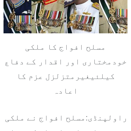
مسلح افواج کا ملکی
خودمختاری اور اقدار کے دفاع
کیلئیغیرمتزلزل عزم کا
اعادہ
راولپنڈی:مسلح افواج نے ملکی