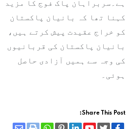
ہے۔سربراہان پاک فوج کا مزید
کہنا تھا کہ بانیان پاکستان
کو خراج عقیدت پیش کرتے ہیں،
بانیان پاکستان کی قربانیوں
کی وجہ سے ہمیں آزادی حاصل
ہوئی۔
Share This Post: