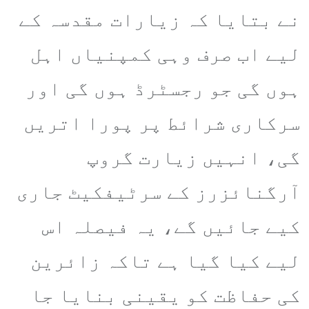
نے بتایا کہ زیارات مقدسہ کے
لیے اب صرف وہی کمپنیاں اہل
ہوں گی جو رجسٹرڈ ہوں گی اور
سرکاری شرائط پر پورا اتریں
گی، انہیں زیارت گروپ
آرگنائزرز کے سرٹیفکیٹ جاری
کیے جائیں گے، یہ فیصلہ اس
لیے کیا گیا ہے تاکہ زائرین
کی حفاظت کو یقینی بنایا جا