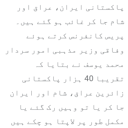
پاکستانی ایران، عراق اور
شام جا کر غائب ہو گئے ہیں۔
پریس کانفرنس کرتے ہوئے
وفاقی وزیر مذہبی امور سردار
محمد یوسف نے بتایا کہ
تقریبا 40 ہزار پاکستانی
زائرین عراق، شام اور ایران
جا کر یا تو وہیں رک گئے یا
مکمل طور پر لاپتا ہو چکے ہیں