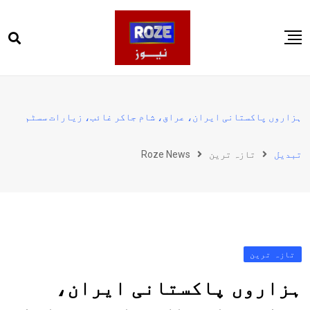
Ski
t
conten
صفحہ اول
پاکستان
ہزاروں پاکستانی ایران، عراق، شام جاکر غائب، زیارات سسٹم
دنیا
تبدیل
تازہ ترین
Roze News
کھیل
ویڈیوز
روز انگلش
تازہ ترین
ہزاروں پاکستانی ایران،