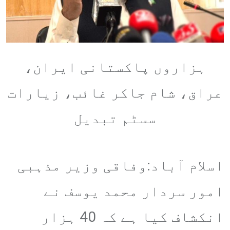
ہزاروں پاکستانی ایران،
عراق، شام جاکر غائب، زیارات
سسٹم تبدیل
اسلام آباد:وفاقی وزیر مذہبی
امور سردار محمد یوسف نے
انکشاف کیا ہے کہ 40 ہزار