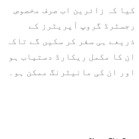
کیا کہ زائرین اب صرف مخصوص
رجسٹرڈ گروپ آپریٹرز کے
ذریعے ہی سفر کر سکیں گے تاکہ
ان کا مکمل ریکارڈ دستیاب ہو
اور ان کی مانیٹرنگ ممکن ہو۔