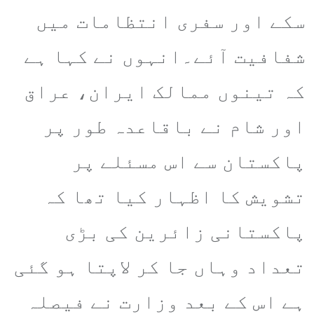
سکے اور سفری انتظامات میں
شفافیت آئے۔انہوں نے کہا ہے
کہ تینوں ممالک ایران، عراق
اور شام نے باقاعدہ طور پر
پاکستان سے اس مسئلے پر
تشویش کا اظہار کیا تھا کہ
پاکستانی زائرین کی بڑی
تعداد وہاں جا کر لاپتا ہو گئی
ہے اس کے بعد وزارت نے فیصلہ