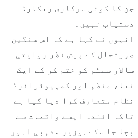
جن کا کوئی سرکاری ریکارڈ
دستیاب نہیں۔
انہوں نے کہا ہے کہ اس سنگین
صورتحال کے پیش نظر روایتی
سالار سسٹم کو ختم کر کے ایک
نیا، منظم اور کمپیوٹرائزڈ
نظام متعارف کرا دیا گیا ہے
تاکہ آئندہ ایسے واقعات سے
بچا جا سکے۔وزیر مذہبی امور