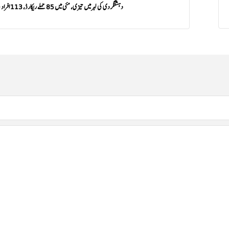
دہشتگردی کی لہر میں تیزی، مئی میں 85 حملے ریکارڈ، 113 افراد جاں بحق