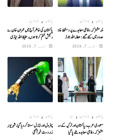
,
,
پاکستان
تازہ ترین
پاکستان
تازہ ترین
مکہ مشترکہ دفاعی معاہدے پر دستخظ خانہ کعبہ کی
پاکستان کی خاطر آج میں عمران خان سے اپنی
حدود میں کئے گئے: عطاء اللہ تارڑ
رنجش ختم کرتا ہوں، حفیظ اللہ نیازی
اگست 7, 2026
اگست 7, 2026
,
,
,
پاکستان
تازہ ترین
دنیا
پاکستان
تازہ ترین
سعودی عرب، پاکستان اور ترکیہ کے درمیان
پیٹرول اور ڈیزل سستا کردیا گیا، شہریوں کیلئے
مشترکہ دفاعی معاہدہ طے پا گیا
زبردست خبر آگئی