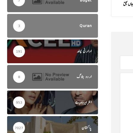
Buget
7
Quran
3
ادارتی پسند
191
اردو بلاگ
8
انٹرٹینمنٹ
953
پاکستان
7027