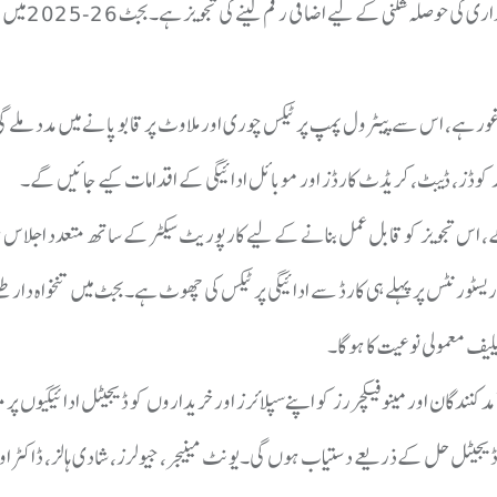
اسلام آباد:وفاقی حکومت کے سالانہ بجٹ م
افی وصولی کی تجویز زیر غور ہے، اس سے پیٹرول پمپ پر ٹیکس چوری اور ملاوٹ پر قابو پانے میں مدد مل
ر کوڈز، ڈیبٹ، کریڈٹ کارڈز اور موبائل ادائیگی کے اقدامات کیے جائیں گے۔
نقد فروخت پر اضافی 2 فیصد ٹیکس لے سکیں گے، اس تجویز کو قابل عمل بنانے کے لیے کارپوریٹ سیکٹر کے ساتھ متعدد ا
 ریسٹورنٹس پر پہلے ہی کارڈ سے ادائیگی پر ٹیکس کی چھوٹ ہے۔بجٹ میں تنخواہ دار ط
لیف معمولی نوعیت کا ہو گا۔
 دیگر ڈیجیٹل حل کےذریعے دستیاب ہوں گی۔یونٹ مینیجر، جیولرز، شادی ہالز، ڈاکٹر