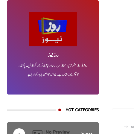
روز نیوز
روز ٹی وی سینئر ترین صحافی سردار خان نیازی کی زیر نگرانی ایک پاکستان
کا قومی نیوز چینل ہے۔ جو اس کا اصلی چہرہ دکھا رہا ہے
HOT CATEGORIES
N