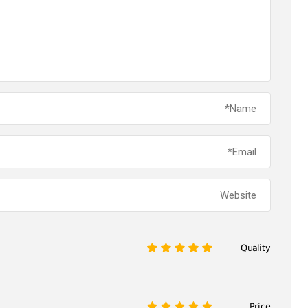
Quality
1
2
3
4
5
Price
1
2
3
4
5