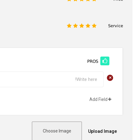
Service
1
2
3
4
5
PROS
+
Add Field
Choose Image
Upload Image