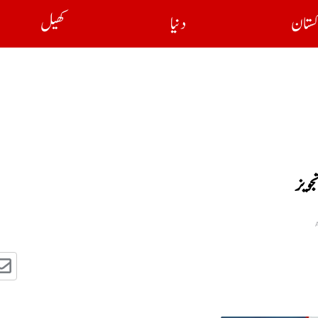
کستان
دنیا
کھیل
جویز