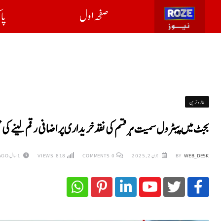
صفحہ اول
پا
تازہ ترین
بجٹ میں پیٹرول سمیت ہر قسم کی نقد خریداری پر اضافی رقم لینے کی ت
WEB_DESK
BY
جون 2, 2025
0
COMMENTS
818
VIEWS
1 سال AGO