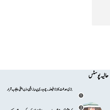
حالیہ پوسٹس
بڑی عدالت کا بڑا فیصلہ، چوہدری پرویز الٰہی وزیراعلیٰ پنجاب قرار