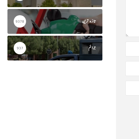
تازہ ترین
9378
جرائم
937