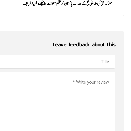
معرکہ حق کی تاریخی فتح کے بعد اب پاکستان کو مستحکم معیشت بنائینگے: شہباز شریف
Leave feedback about this