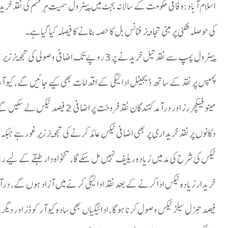
کی حوصلہ شکنی پر مبنی تجاویز فنانس بل کا حصہ بنانے کا فیصلہ کیا گیا ہے۔
پیٹرول پمپ سے نقد تیل خریدنے پر 3 روپے تک اض
پمپس پر نقد کے ساتھ ڈیجیٹل ادائیگی کے اقدامات بھی کیے جائیں گے، کیو آ
مینو فیکچررز اور درآمد کنندگان 
دکانوں پر نقد خریداری پر بھی اضافی ٹیکس عائد کرنے کی تجویز زیر غور ہے جبکہ
ٹیکس کی شرح کی مد میں زیادہ ریلیف نہیں مل سکے گا، تنخواہ دار طبقے کے لیے ری
فیصد جنرل سیلز ٹیکس وصول کرنا ہو گا، ادائیگیاں بھی سادہ کیو آر کوڈز اور