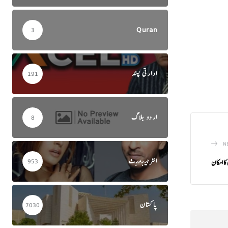
Quran
3
ادارتی پسند
191
اردو بلاگ
8
N
انٹرٹینمنٹ
953
پاکستان
7030