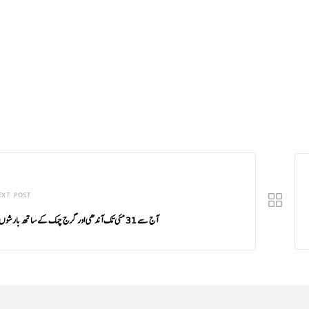
EXT POST
آج سے 31 مئی تک آندھی اور گرج چمک کے ساتھ بارشوں کا امکان