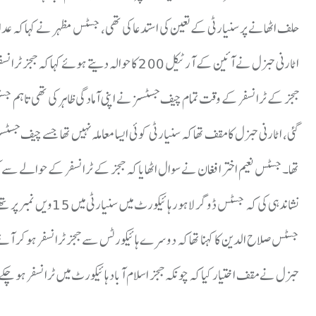
حلف اٹھانے پر سنیارٹی کے تعین کی استدعا کی تھی، جسٹس مظہر نے کہا کہ عد
اٹارنی جنرل نے آئین کے آرٹیکل 200 کا حوالہ دی
ججز کے ٹرانسفر کے وقت تمام چیف جسٹسز نے اپنی آمادگی ظاہر کی تھی تاہم 
گئی، اٹارنی جنرل کا مقف تھا کہ سنیارٹی کوئی ایسا معاملہ نہیں تھا جسے چیف جس
تھا۔جسٹس نعیم اختر افغان نے سوال اٹھایا کہ ججز کے ٹرانسفر کے حوالے سے کو
نشاندہی کی کہ جسٹس ڈوگر لاہور ہائیکورٹ میں سنیارٹی میں 15ویں نمبر پر تھے اور اسلام آباد ہائیکورٹ میں پہلے نمبر پر آ گئے۔
جسٹس صلاح الدین کا کہنا تھا کہ دوسرے ہائیکورٹس سے ججز ٹرانسفر ہو کر آئے 
جنرل نے مقف اختیار کیا کہ چونکہ ججز اسلام آباد ہائیکورٹ میں ٹرانسفر ہو 