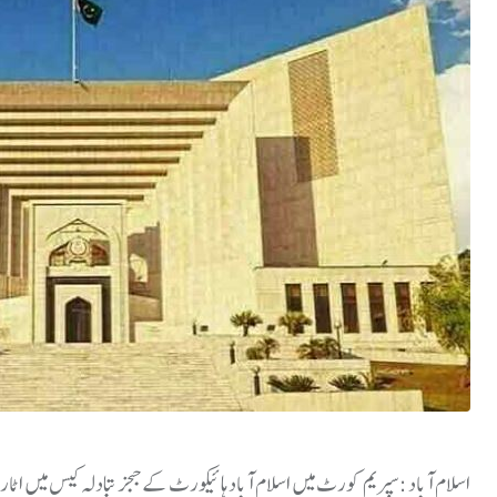
اسلام آباد :سپریم کورٹ میں اسلام آباد ہائیکورٹ کے ججز تبادلہ کیس میں اٹا