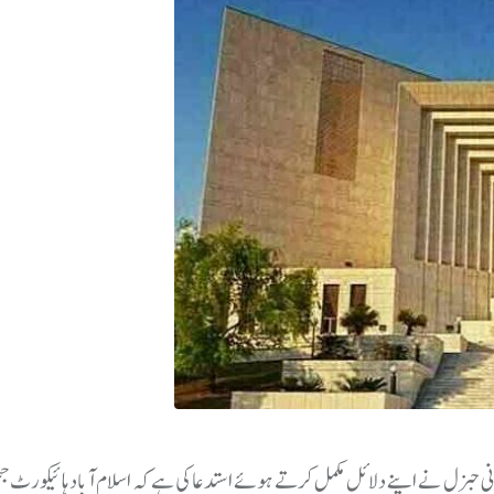
رنی جنرل نے اپنے دلائل مکمل کرتے ہوئے استدعا کی ہے کہ اسلام آباد ہائیکورٹ جج