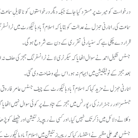
درخواست کو میرٹ پر مسترد کیا جائے جبکہ دیگر درخواستوں کو ناقابلِ سماعت ق
سماعت کی، اٹارنی جنرل نے عدالت کو بتایا کہ اسلام آباد ہائیکورٹ میں ٹران
قرار دے چکی ہے کہ سنیارٹی تقرری کے دن سے شروع ہوگی۔
جسٹس شکیل احمد نے سوال اٹھایا کہ سیکرٹری لا نے ٹرانسفرنگ ججز کی حلف 
بعد ججز کے نوٹیفکیشن میں ابہام نہ ہو، اس لیے وضاحت دی گئی۔
اٹارنی جنرل نے مزید کہا کہ اسلام آباد ہائیکورٹ کے چیف جسٹس عامر فاروق نے 
جسٹسز اور رجسٹرارز کی رپورٹس میں ججز کے تبادلے پر کوئی سوال نہیں اٹھایا 
وکلا نے دلائل میں ذکر تک نہیں کیا، اور کسی نے ریپریزنٹیشن اور فیصلے کو پڑھ
جسٹس محمد علی مظہر نے استفسار کیا کہ ریپریزنٹیشن میں اسلام آباد ہائیکورٹ 