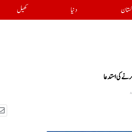
کستان
دنیا
کھیل
رنے کی استدعا