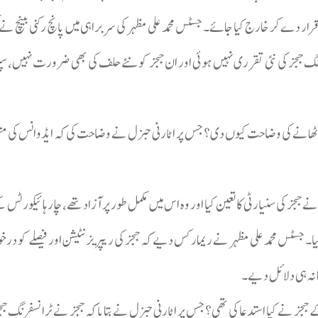
رار دے کر خارج کیا جائے۔جسٹس محمد علی مظہر کی سربراہی میں پانچ رکنی بینچ نے
سفرنگ ججز کی نئی تقرری نہیں ہوئی اور ان ججز کو نئے حلف کی بھی ضرورت نہیں، 
نہ اٹھانے کی وضاحت کیوں دی؟ جس پر اٹارنی جنرل نے وضاحت کی کہ ایڈوانس کی 
ججز کی سنیارٹی کا تعین کیا اور وہ اس میں مکمل طور پر آزاد تھے، چار ہائیکورٹس
گیا۔جسٹس محمد علی مظہر نے ریمارکس دیے کہ ججز کی ریپریزنٹیشن اور فیصلے کو در
ا نہ ہی دلائل دیے۔
کے ججز نے کیا استدعا کی تھی؟ جس پر اٹارنی جنرل نے بتایا کہ ججز نے ٹرانسفرنگ ج