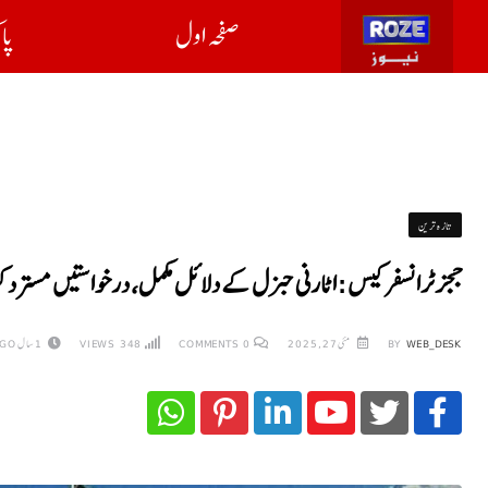
صفحہ اول
پا
تازہ ترین
ججز ٹرانسفر کیس: اٹارنی جنرل کے دلائل مکمل، درخواستیں مسترد ک
WEB_DESK
BY
مئی 27, 2025
0
COMMENTS
348
VIEWS
1 سال AGO