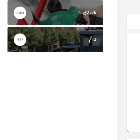
تازہ ترین
9384
جرائم
937