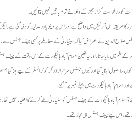
الت کو درخواست گزار ججز کے وکلا نے تمام باتیں نہیں بتائیں۔
تے ہوئے کہا کہ ججز ٹرانسفرز کا طریقہ اس آرٹیکل میں واضح ہے اور اس پر ویٹو پاور عدلیہ کو دی گئی ہے، ای
جسٹس صلاح الدین نے اعتراض کیا کہ سینیارٹی کے معاملے پر کسی چیف جسٹس سے را
ٹسز کے علم میں لایا جاتا، اور یہ تعین اسلام آباد ہائیکورٹ کے اس وقت کے چیف جسٹ
ن سا اصول اپنایا گیا اور کیوں جسٹس سرفراز ڈوگر کو ٹرانسفر کے لیے چنا گیا؟ ا
تو اسلام آباد ہائیکورٹ کے چیف جسٹس کو سنیارٹی طے کرنے کا اختیار نہیں تھا، جبک
چکے تھے، اس لیے چیف جسٹس ہی مجاز تھے۔