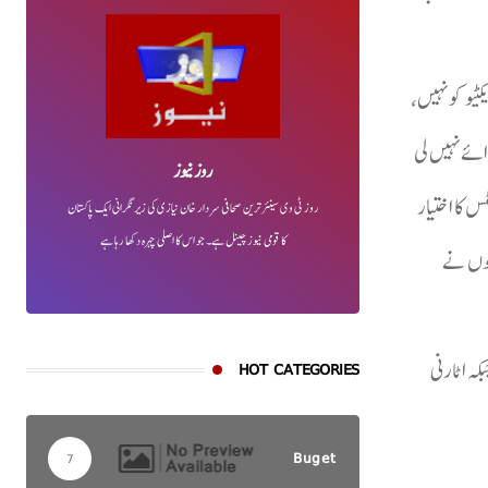
گزیکٹیو کو نہیں،
ئے نہیں لی
روز نیوز
س کا اختیار
روز ٹی وی سینئر ترین صحافی سردار خان نیازی کی زیر نگرانی ایک پاکستان
کا قومی نیوز چینل ہے۔ جو اس کا اصلی چہرہ دکھا رہا ہے
نہوں نے
ہ اٹارنی
HOT CATEGORIES
Buget
7