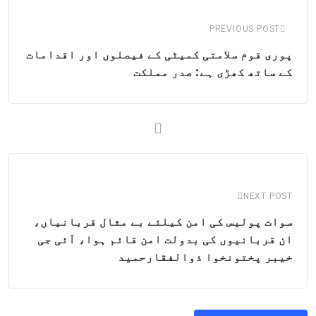
Email
PREVIOUS POST
پوری قوم سلامتی کمیٹی کے فیصلوں اور اقدامات
کے ساتھ کھڑی ہے: صدر مملکت
NEXT POST
سوات پولیس کی امن کیلئے بے مثال قربانیاں،
ان قربانیوں کی بدولت امن قائم ہوا، آئی جی
خیبر پختونخوا ذوالفقارحمید