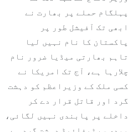
پہلگام حملے پر بھارت نے
ابھی تک آفیشل طور پر
پاکستان کا نام نہیں لیا
تاہم بھارتی میڈیا ضرور نام
چلارہا ہے، آج تک امریکا نے
کسی ملک کے وزیراعظم کو دہشت
گرد اور قاتل قرار دے کر
داخلے پر پابندی نہیں لگائی،
مودی سرٹیفائیڈ دہشت گرد ہے