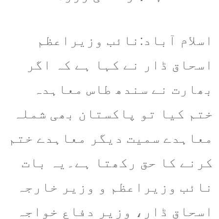
اسلام آباد:نائب وزیراعظم
اسحاق ڈار نے کہا ہے کہ اگر
بھارت نے سندھ طاس معاہدہ
ختم کیا تو پاکستان بھی شملہ
معاہدے سمیت دیگر معاہدے ختم
کرنے کا حق رکھتا ہے۔یہ بات
نائب وزیراعظم و وزیر خارجہ
اسحاق ڈار، وزیر دفاع خواجہ