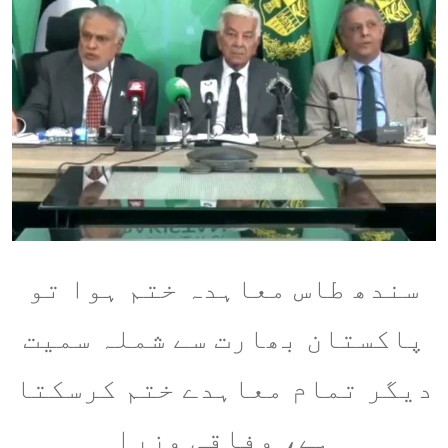
سندھ طاس معاہدہ ختم ہوا تو
پاکستان بھارت سے شملہ سمیت
دیگر تمام معاہدے ختم کرسکتا
ہے، وفاقی وزرا