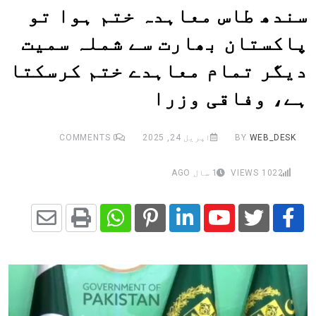
سندھ طاس معاہدہ ختم ہوا تو
پاکستان بھارت سے شملہ سمیت
دیگر تمام معاہدے ختم کرسکتا
ہے، وفاقی وزرا
WEB_DESK
BY
اپریل 24, 2025
0
COMMENTS
1022
VIEWS
1 سال AGO
Share
Whatsapp
Print
Pinterest
LinkedIn
Youtube
via
Email