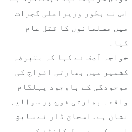
اس نے بطور وزیراعلی گجرات
میں مسلمانوں کا قتل عام
کیا۔
خواجہ آصف نے کہا کہ مقبوضہ
کشمیر میں بھارتی افواج کی
موجودگی کے باوجود پہلگام
واقعہ بھارتی فوج پر سوالیہ
نشان ہے۔اسحاق ڈار نے سابق
امریکی صدر بل کلنٹن کی