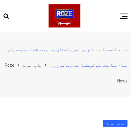
Ski
t
conten
صفحہ اول
پاکستان
سندھ طاس معاہدہ ختم ہوا تو پاکستان بھارت سے شملہ سمیت دیگر
دنیا
تمام معاہدے ختم کرسکتا ہے، وفاقی وزرا
تازہ ترین
Roze
کھیل
ویڈیوز
News
روز انگلش
تازہ ترین