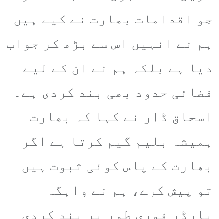
جو اقدامات بھارت نے کیے ہیں
ہم نے انہیں اس سے بڑھ کر جواب
دیا ہے بلکہ ہم نے ان کے لیے
فضائی حدود بھی بند کردی ہے۔
اسحاق ڈار نے کہا کہ بھارت
ہمیشہ بلیم گیم کرتا ہے اگر
بھارت کے پاس کوئی ثبوت ہیں
تو پیش کرے، ہم نے واہگہ
بارڈر فوری طور پر بند کردی