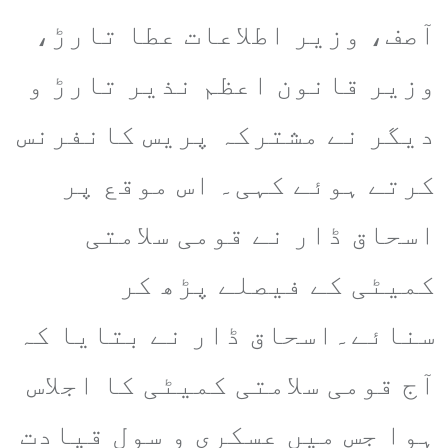
آصف، وزیر اطلاعات عطا تارڑ،
وزیر قانون اعظم نذیر تارڑ و
دیگر نے مشترکہ پریس کانفرنس
کرتے ہوئے کہی۔ اس موقع پر
اسحاق ڈار نے قومی سلامتی
کمیٹی کے فیصلے پڑھ کر
سنائے۔اسحاق ڈار نے بتایا کہ
آج قومی سلامتی کمیٹی کا اجلاس
ہوا جس میں عسکری و سول قیادت