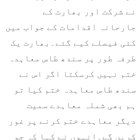
نے شرکت اور بھارت کے
جارحانہ اقدامات کے جواب میں
کئی فیصلے کیے گئے۔بھارت یک
طرفہ طور پر سندھ طاس معاہدہ
ختم نہیں کرسکتا اگر اس نے
سندھ طاس معاہدہ ختم کیا تو
ہم بھی شملہ معاہدے سمیت
دیگر معاہدے ختم کرنے پر غور
کریں گے۔انہوں نے کہا کہ جو