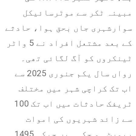
مبینہ ٹکر سے موٹرسائیکل
سوارشہری جاں بحق ہوا، حادثے
کے بعد مشتعل افراد نے 5 واٹر
ٹینکروں کو آگ لگائی تھی۔
رواں سال یکم جنوری 2025 سے
اب تک کراچی شہر میں مختلف
ٹریفک حادثات میں اب تک 100
سے زائد شہریوں کی اموات
رپورٹ ہو چکی ہیں جبکہ 1495