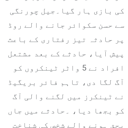
کی بازی ہار گیا۔جیل چورنگی
سے حسن سکوائر جانے والے روڈ
پر حادثہ تیز رفتاری کے باعث
پیش آیا، حادثے کے بعد مشتعل
افراد نے 5 واٹر ٹینکروں کو
آگ لگا دی، تاہم فائر بریگیڈ
نے ٹینکرز میں لگنے والی آگ
کو بجھا دیا، ۔حادثے میں جاں
بحق ہونے والے شخص کی شناخت