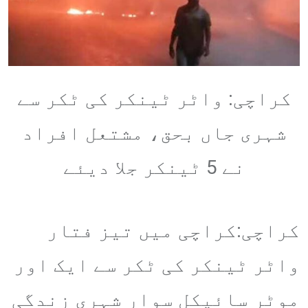
کراچی: واٹر ٹینکر کی ٹکر سے
شہری جاں بحق، مشتعل افراد
نے 5 ٹینکر جلا دیئے
کراچی:کراچی میں تیز فتار
واٹر ٹینکر کی ٹکر سے ایک اور
موٹر سائیکل سوار شہری زندگی