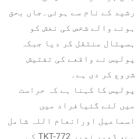
رشید کے نام سے ہوئی۔جاں بحق
ہونے والے شخص کی نعش کو
ہسپتال منتقل کر دیا جبکہ
پولیس نے واقعے کی تفتیش
شروع کر دی ہے۔
پولیس کا کہنا ہے کہ حراست
میں لئے گئیافراد میں
اسماعیل اورانعام اللہ شامل
ہے، ڈمپر نمبر TKT-772 کی