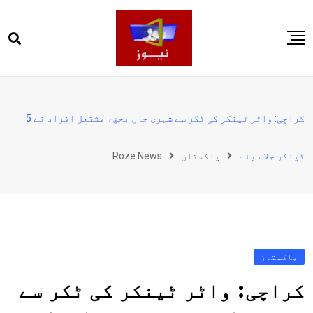
Ski
t
conten
صفحہ اول
پاکستان
کراچی: واٹر ٹینکر کی ٹکر سے شہری جاں بحق، مشتعل افراد نے 5
دنیا
ٹینکر جلا دیئے
پاکستان
Roze News
کھیل
ویڈیوز
روز انگلش
پاکستان
کراچی: واٹر ٹینکر کی ٹکر سے