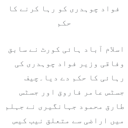
فواد چوہدری کو رہا کرنے کا
حکم
اسلام آباد ہائی کورٹ نے سابق
وفاقی وزیر فواد چوہدری کی
رہائی کا حکم دے دیا۔چیف
جسٹس عامر فاروق اور جسٹس
طارق محمود جہانگیری نے جہلم
میں اراضی سے متعلق نیب کیس