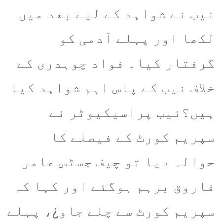
نیب نے شواہد کے لیے بعد میں
لکھا اور پہلے آدمی کو
گرفتار کیا۔ فواد چوہدری کے
خلاف نیب کے پاس اہم شواہد کیا
ہیں؟نیب پراسیکیوٹر نے
سپریم کورٹ کے فیصلے کا
حوالہ دیا تو چیف جسٹس عامر
فاروق برہم ہوگئے اور کہا کہ
سپریم کورٹ سے چلے جاو¿، پہلے