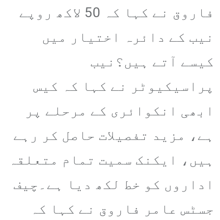
فاروق نے کہا کہ 50 لاکھ روپے
نیب کے دائرہ اختیار میں
کیسے آتے ہیں؟نیب
پراسیکیوٹر نے کہا کہ کیس
ابھی انکوائری کے مرحلے پر
ہے، مزید تفصیلات حاصل کر رہے
ہیں، ایکنک سمیت تمام متعلقہ
اداروں کو خط لکھ دیا ہے۔چیف
جسٹس عامر فاروق نے کہا کہ