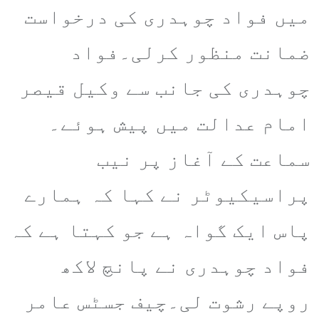
میں فواد چوہدری کی درخواست
ضمانت منظور کرلی۔فواد
چوہدری کی جانب سے وکیل قیصر
امام عدالت میں پیش ہوئے۔
سماعت کے آغاز پر نیب
پراسیکیوٹر نے کہا کہ ہمارے
پاس ایک گواہ ہے جو کہتا ہے کہ
فواد چوہدری نے پانچ لاکھ
روپے رشوت لی۔چیف جسٹس عامر