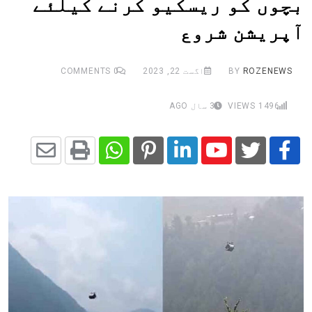
بچوں کو ریسکیو کرنے کیلئے
آپریشن شروع
ROZENEWS
BY
اگست 22, 2023
0
COMMENTS
1496
VIEWS
3 سال AGO
Share
Whatsapp
Print
Pinterest
LinkedIn
Youtube
via
Email