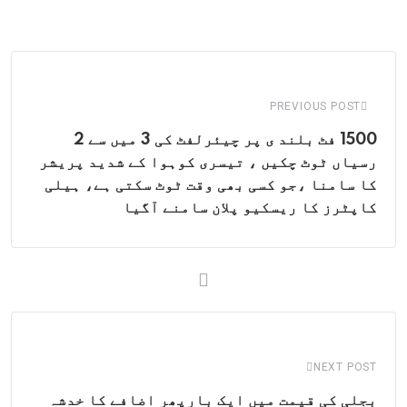
via
Email
PREVIOUS POST
1500 فٹ بلند ی پر چیئرلفٹ کی 3 میں سے 2
رسیاں ٹوٹ چکیں ، تیسری کوہوا کے شدید پریشر
کا سامنا ،جو کسی بھی وقت ٹوٹ سکتی ہے، ہیلی
کاپٹرز کا ریسکیو پلان سامنے آگیا
NEXT POST
بجلی کی قیمت میں ایک بارپھر اضافے کا خدشہ