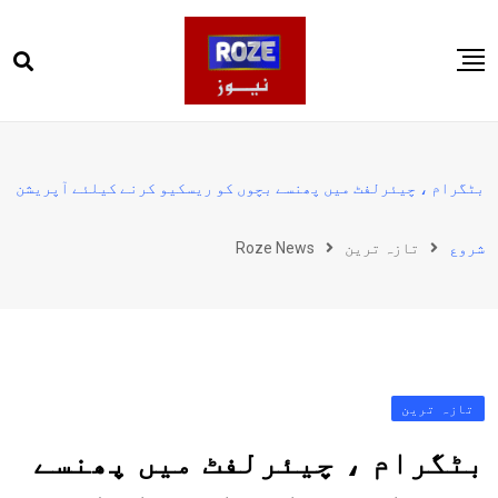
Ski
t
conten
صفحہ اول
پاکستان
بٹگرام ، چیئرلفٹ میں پھنسے بچوں کو ریسکیو کرنے کیلئے آپریشن
دنیا
شروع
تازہ ترین
Roze News
کھیل
ویڈیوز
روز انگلش
تازہ ترین
بٹگرام ، چیئرلفٹ میں پھنسے