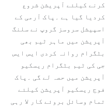
کرنے کیلئے آپریشن شروع
کردیا گیا ہے ۔پاک آرمی کے
اسپیشل سروسز گروپ نے سلنگ
آپریشن میں ماہر ٹیم بھی
بٹگرام روانہ کردی ایس ایس
جی کی ٹیم بٹگرام ریسکیو
آپریشن میں حصہ لے گی ۔پاک
فوج ریسکیو آپریشن کیلئے
تمام وسائل بروئے کار لا رہی