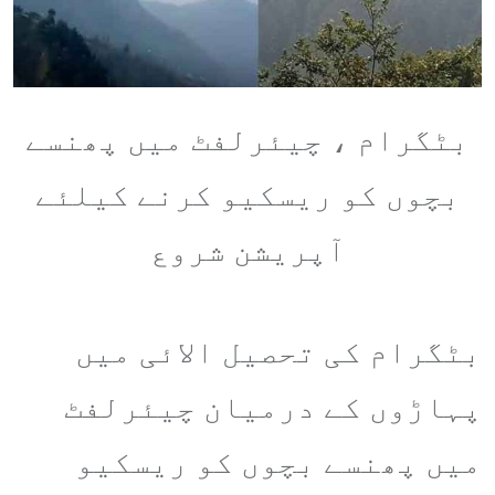
بٹگرام ، چیئرلفٹ میں پھنسے
بچوں کو ریسکیو کرنے کیلئے
آپریشن شروع
بٹگرام کی تحصیل الائی میں
پہاڑوں کے درمیان چیئرلفٹ
میں پھنسے بچوں کو ریسکیو