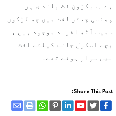
ہے ۔سیکڑون فٹ بلند ی پر
پھنسی چیئر لفٹ میں چھ لڑکوں
سمیت آٹھ افراد موجود ہیں ،
بچے اسکول جانے کیلئے لفٹ
میں سوار ہوئے تھے۔
Share This Post:
Share
Whatsapp
Print
Pinterest
LinkedIn
Youtube