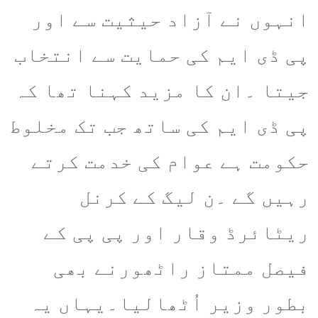
انہوں نے آزاد حیثیت سے اور
پی ڈی ایم کی حمایت سے انتخاب
جیتا ۔ان کا مزید کہنا تھا کہ
پی ڈی ایم کی ساتھ جب تک مخلوط
حکومت ہے عوام کی خدمت کرتے
رہیں گے ۔ن لیگ کے کرنل
ریٹائرڈ وقار اور پی پی کے
فیصل ممتاز راٹھورنے بھی
بطور وزیر اُٹھالیا۔یہاں یہ