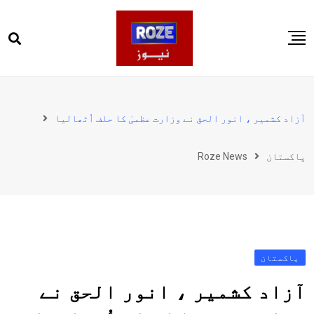
Ski
t
conten
صفحہ اول
پاکستان
آزاد کشمیر ، انور الحق نے وزارت عظمیٰ کا حلف اُٹھالیا
دنیا
پاکستان
Roze News
کھیل
ویڈیوز
روز انگلش
پاکستان
آزاد کشمیر ، انور الحق نے