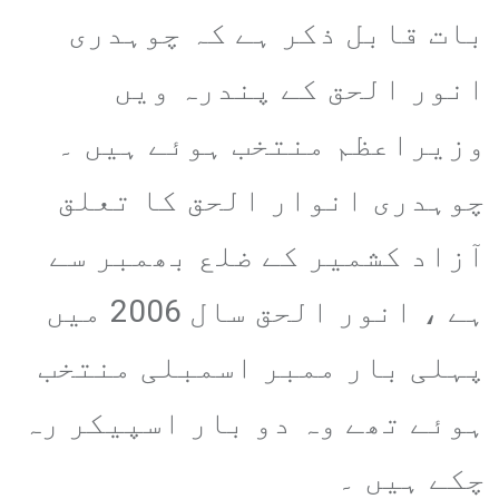
بات قابل ذکر ہے کہ چوہدری
انور الحق کے پندرہ ویں
وزیراعظم منتخب ہوئے ہیں ۔
چوہدری انوار الحق کا تعلق
آزاد کشمیر کے ضلع بھمبر سے
ہے ، انور الحق سال 2006 میں
پہلی بار ممبر اسمبلی منتخب
ہوئے تھے وہ دو بار اسپیکر رہ
چکے ہیں ۔