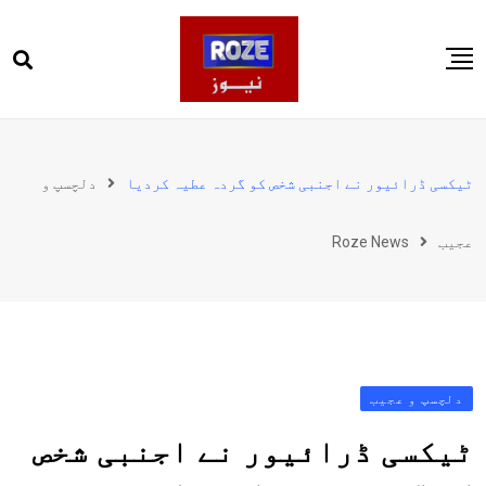
Ski
t
conten
صفحہ اول
پاکستان
ٹیکسی ڈرائیور نے اجنبی شخص کو گردہ عطیہ کردیا
دلچسپ و
دنیا
عجیب
Roze News
کھیل
ویڈیوز
روز انگلش
دلچسپ و عجیب
ٹیکسی ڈرائیور نے اجنبی شخص