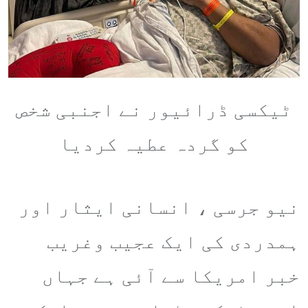
ٹیکسی ڈرائیور نے اجنبی شخص
کو گردہ عطیہ کردیا
نیو جرسی ، انسانی ایثار اور
ہمدردی کی ایک عجیب وغریب
خبر امریکا سے آئی ہے جہاں