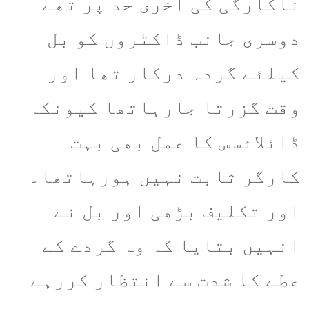
ناکارگی کی آخری حد پر تھے
دوسری جانب ڈاکٹروں کو بل
کیلئے گردہ درکار تھا اور
وقت گزرتا جارہاتھا کیونکہ
ڈائلائسس کا عمل بھی بہت
کارگر ثابت نہیں ہورہاتھا۔
اور تکلیف بڑھی اور بل نے
انہیں بتایا کہ وہ گردے کے
عطے کا شدت سے انتظار کررہے