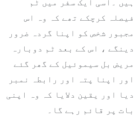
ہیں ۔اسی ایک سفر میں ٹم
فیصلہ کرچکے تھے کہ وہ اس
مجبور شخص کو اپنا گردہ ضرور
دینگے ، اس کے بعد ٹم دوبارہ
مریض بل سیموئیل کے گھر گئے
اور اپنا پتہ اور رابطہ نمبر
دیا اور یقین دلایا کہ وہ اپنی
بات پر قائم رہے گا۔