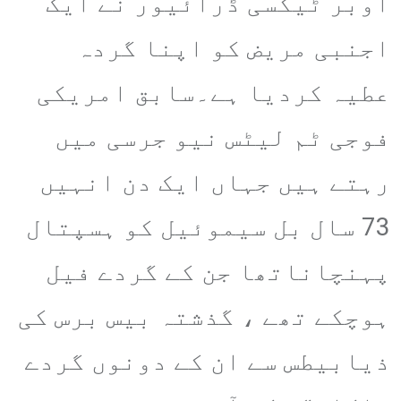
اوبر ٹیکسی ڈرائیور نے ایک
اجنبی مریض کو اپنا گردہ
عطیہ کردیا ہے۔سابق امریکی
فوجی ٹم لیٹس نیو جرسی میں
رہتے ہیں جہاں ایک دن انہیں
73 سال بل سیموئیل کو ہسپتال
پہنچاناتھا جن کے گردے فیل
ہوچکے تھے ، گذشتہ بیس برس کی
ذیابیطس سے ان کے دونوں گردے