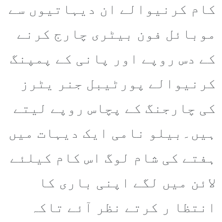
کام کرنیوالے ان دیہاتیوں سے
موبائل فون بیٹری چارج کرنے
کے دس روپے اور پانی کے پمپنگ
کرنیوالے پورٹیبل جنر یٹرز
کی چارجنگ کے پچاس روپے لیتے
ہیں۔بیلو نامی ایک دیہات میں
ہفتے کی شام لوگ اس کام کیلئے
لائن میں لگے اپنی باری کا
انتظا ر کرتے نظر آئے تاکہ