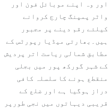
اور وہ اپنے موبائل فون اور
واٹر پمپنگ چارج کروانے
کیلئے رقم دینے پر مجبور
ہیں۔بھارتی میڈیا رپورٹس کے
مطابق شمالی ریاست اتر پردیش
کے شہر گورکھ پور میں بجلی
منقطع ہونے کا سلسلہ کافی
دراز ہوگیا ہے اور ضلع کے
قریبی دیہاتوں میں نجی طورپر