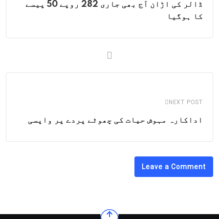
ڈالر کی اڑان آج بھی جاری 282 روپے 50 پیسے
کا ہوگیا
NEXT POST
اداکارہ مہوش حیات کی چھوٹے پردے پر واپسی
Leave a Comment