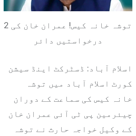
توشہ خانہ کیس! عمران خان کی 2
درخواستیں دائر
اسلام آباد: ڈسٹرکٹ اینڈ سیشن
کورٹ اسلام آباد میں توشہ
خانہ کیس کی سماعت کے دوران
چیئرمین پی ٹی آئی عمران خان
کے وکیل خواجہ حارث نے توشہ