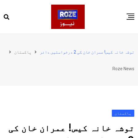
Ski
t
conten
صفحہ اول
پاکستان
توشہ خانہ کیس! عمران خان کی 2 درخواستیں دائر
پاکستان
دنیا
Roze News
کھیل
ویڈیوز
روز انگلش
پاکستان
توشہ خانہ کیس! عمران خان کی