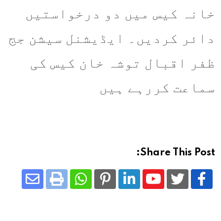
خانہ کیس میں دو درخواستیں
دائر کردیں۔ ایڈیشنل سیشن جج
ظفر اقبال توشہ خان کیس کی
سماعت کررہے ہیں
Share This Post:
Share
Whatsapp
Print
Pinterest
LinkedIn
Youtube
via