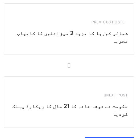
Email
PREVIOUS POST
شمالی کوریا کا مزید 2 میزائلوں کا کامیاب
تجربہ
NEXT POST
حکومت نے توشہ خانہ کا 21 سال کا ریکارڈ پبلک
کردیا