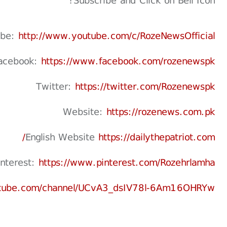
Subscribe and Click on Bell Icon!
ube:
http://www.youtube.com/c/RozeNewsOfficial
acebook:
https://www.facebook.com/rozenewspk
Twitter:
https://twitter.com/Rozenewspk
Website:
https://rozenews.com.pk
English Website
https://dailythepatriot.com/
interest:
https://www.pinterest.com/Rozehrlamha
utube.com/channel/UCvA3_dsIV78l-6Am16OHRYw