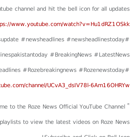
be channel and hit the bell icon for all updates.
tps://www.youtube.com/watch?v=Hu1dRZ1OSkk
update #newsheadlines #newsheadlinestoday
inespakistantoday #BreakingNews #LatestNews
#Topnews #Rozenewsupdate #Rozenewsheadlines #Rozebreakingnews #Rozenewstoday
utube.com/channel/UCvA3_dsIV78l-6Am16OHRYw
” Welcome to the Roze News Official YouTube Channel "
playlists to view the latest videos on Roze News