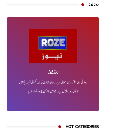
روز نیوز
روز نیوز
روز ٹی وی سینئر ترین صحافی سردار خان نیازی کی زیر نگرانی ایک پاکستان
کا قومی نیوز چینل ہے۔ جو اس کا اصلی چہرہ دکھا رہا ہے
HOT CATEGORIES