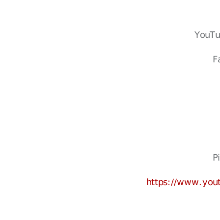
YouT
F
P
https://www.yo