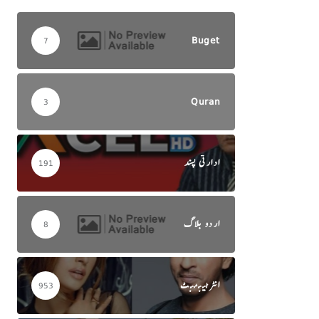
Buget
7
Quran
3
ادارتی پسند
191
اردو بلاگ
8
انٹرٹینمنٹ
953