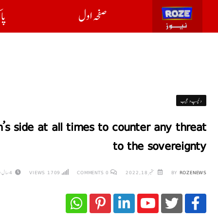
صفحہ اول
پا
دلچسپ و عجیب
s side at all times to counter any threat
to the sovereignty
ROZENEWS
BY
ستمبر 18, 2022
0
COMMENTS
1709
VIEWS
4 سال AGO