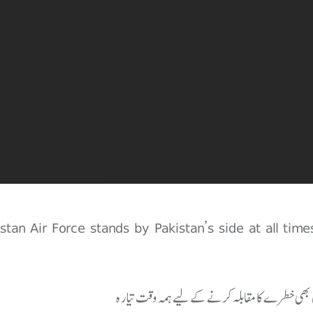
stan Air Force stands by Pakistan’s side at all tim
سی بھی خطرے کا مقابلہ کرنے کے لیے ہمہ وقت تیار ہ