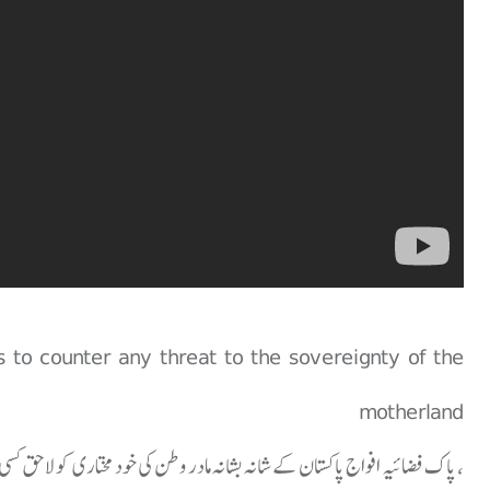
es to counter any threat to the sovereignty of the
motherland
، پاک فضائیہ افواج پاکستان کے شانہ بشانہ مادر وطن کی خود مختاری کو لاحق ک