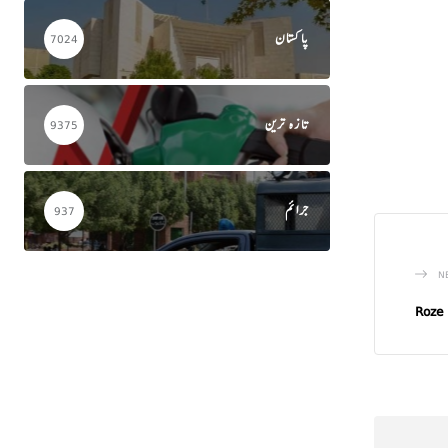
پاکستان
7024
تازہ ترین
9375
جرائم
937
N
Roze