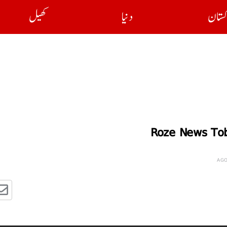
کستان
دنیا
کھیل
Roze News Tob