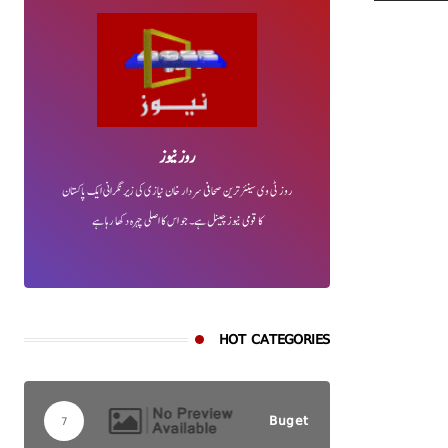
روز نیوز
روز ٹی وی سینئر ترین صحافی سردار خان نیازی کی زیر نگرانی ایک پاکستان
کا قومی نیوز چینل ہے۔ جو اس کا اصلی چہرہ دکھا رہا ہے
HOT CATEGORIES
Buget
7