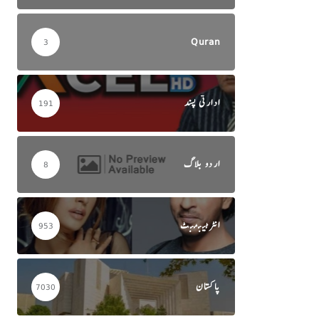
Quran
3
ادارتی پسند
191
اردو بلاگ
8
انٹرٹینمنٹ
953
پاکستان
7030