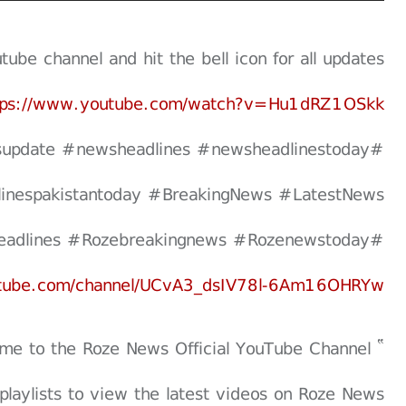
be channel and hit the bell icon for all updates.
tps://www.youtube.com/watch?v=Hu1dRZ1OSkk
update #newsheadlines #newsheadlinestoday
inespakistantoday #BreakingNews #LatestNews
#Topnews #Rozenewsupdate #Rozenewsheadlines #Rozebreakingnews #Rozenewstoday
utube.com/channel/UCvA3_dsIV78l-6Am16OHRYw
” Welcome to the Roze News Official YouTube Channel "
playlists to view the latest videos on Roze News