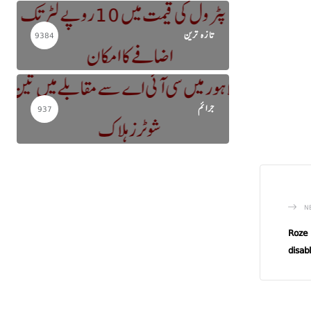
تازہ ترین
9384
جرائم
937
N
Roze 
disab