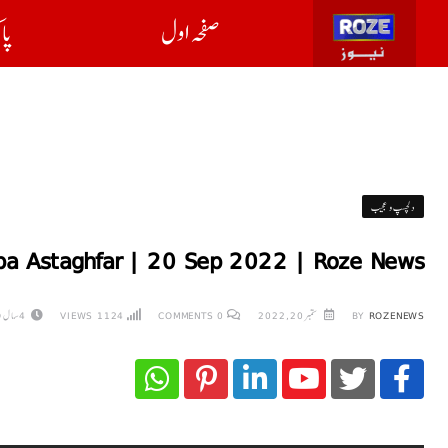
صفحہ اول
پا
دلچسپ و عجیب
a Astaghfar | 20 Sep 2022 | Roze News
ROZENEWS
BY
ستمبر 20, 2022
0
COMMENTS
1124
VIEWS
4 سال AGO