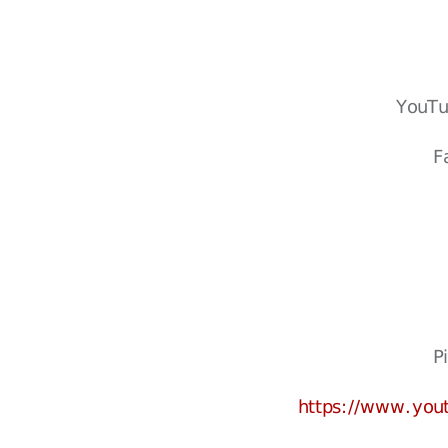
YouT
F
P
https://www.yo