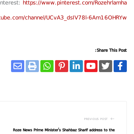
interest:
https://www.pinterest.com/Rozehrlamha
utube.com/channel/UCvA3_dsIV78l-6Am16OHRYw
Share This Post:
PREVIOUS POST
Roze News Prime Minister’s Shahbaz Sharif address to the