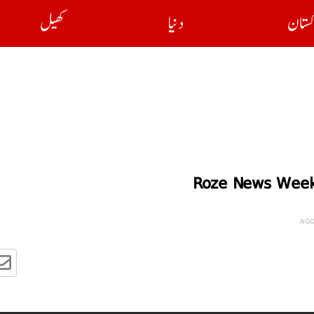
کستان
دنیا
کھیل
Roze News Week