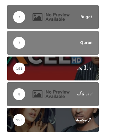
Buget
7
Quran
3
ادارتی پسند
191
اردو بلاگ
8
انٹرٹینمنٹ
953