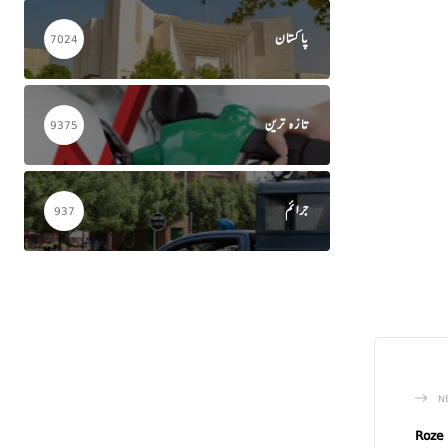
پاکستان
7024
تازہ ترین
9375
جرائم
937
N
Roze 