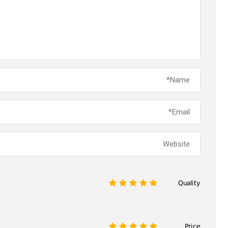
Quality
1
2
3
4
5
Price
1
2
3
4
5