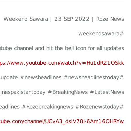
Weekend Sawara | 23 SEP 2022 | Roze News
#weekendsawara
be channel and hit the bell icon for all updates.
tps://www.youtube.com/watch?v=Hu1dRZ1OSkk
update #newsheadlines #newsheadlinestoday
inespakistantoday #BreakingNews #LatestNews
#Topnews #Rozenewsupdate #Rozenewsheadlines #Rozebreakingnews #Rozenewstoday
utube.com/channel/UCvA3_dsIV78l-6Am16OHRYw