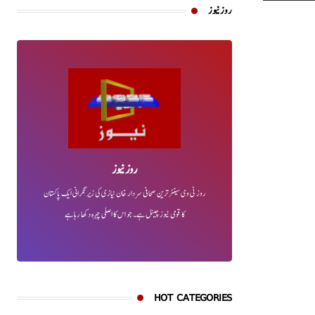
روز نیوز
روز نیوز
روز ٹی وی سینئر ترین صحافی سردار خان نیازی کی زیر نگرانی ایک پاکستان
کا قومی نیوز چینل ہے۔ جو اس کا اصلی چہرہ دکھا رہا ہے
HOT CATEGORIES