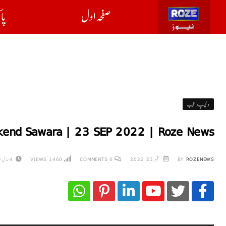
صفحہ اول
پا
دلچسپ و عجیب
end Sawara | 23 SEP 2022 | Roze News
ROZENEWS
BY
ستمبر 23, 2022
0
COMMENTS
1460
VIEWS
4 سال AGO