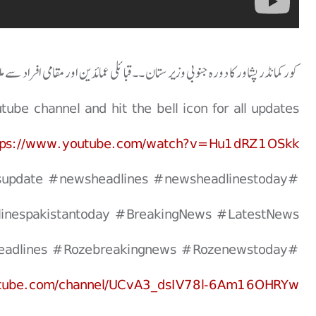
کورکمانڈر پشاور کا دورہ جنوبی وزیر ستان ۔۔قبائلی عمائدین اور مقامی افراد سے 
be channel and hit the bell icon for all updates.
tps://www.youtube.com/watch?v=Hu1dRZ1OSkk
update #newsheadlines #newsheadlinestoday
inespakistantoday #BreakingNews #LatestNews
#Topnews #Rozenewsupdate #Rozenewsheadlines #Rozebreakingnews #Rozenewstoday
utube.com/channel/UCvA3_dsIV78l-6Am16OHRYw