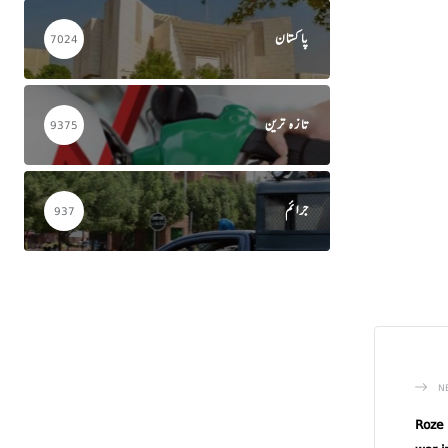
پاکستان
7024
تازہ ترین
9375
جرائم
937
N
Roze 