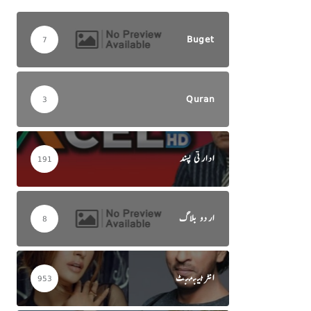
Buget
7
Quran
3
ادارتی پسند
191
اردو بلاگ
8
انٹرٹینمنٹ
953