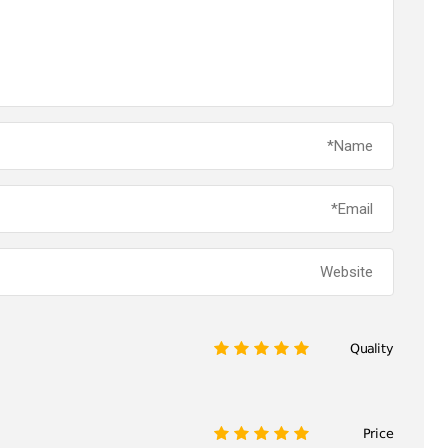
Quality
1
2
3
4
5
Price
1
2
3
4
5