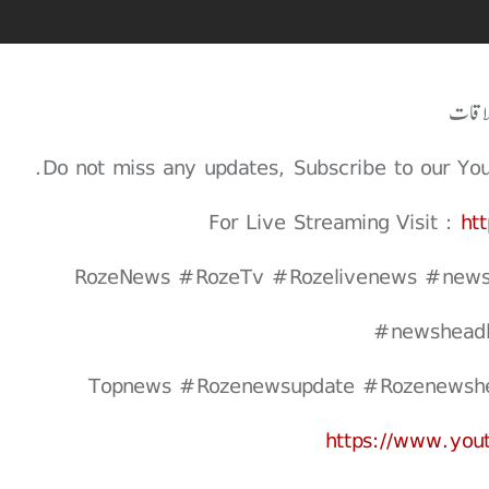
ملاقات
Do not miss any updates, Subscribe to our Youtu
For Live Streaming Visit :
ht
#RozeNews #RozeTv #Rozelivenews #news
#newsheadl
https://www.yo