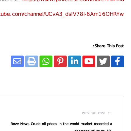
utube.com/channel/UCvA3_dsIV78l-6Am16OHRYw
Share This Post:
PREVIOUS POST
Roze News Crude oil prices in the world market recorded a