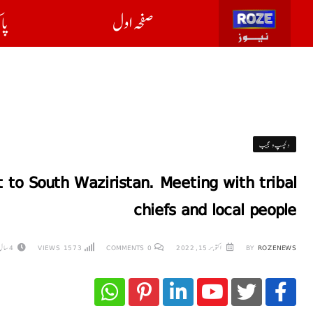
صفحہ اول
پا
دلچسپ و عجیب
o South Waziristan. Meeting with tribal
chiefs and local people
ROZENEWS
BY
اکتوبر 15, 2022
0
COMMENTS
1573
VIEWS
4 سال AGO