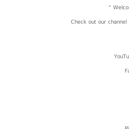
Check out our channel 
YouT
F
P