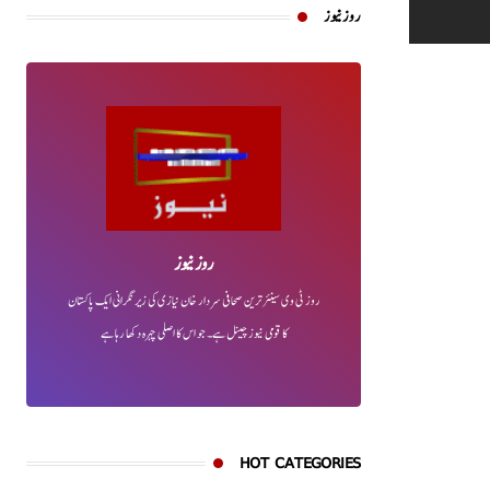
روز نیوز
روز نیوز
روز ٹی وی سینئر ترین صحافی سردار خان نیازی کی زیر نگرانی ایک پاکستان
کا قومی نیوز چینل ہے۔ جو اس کا اصلی چہرہ دکھا رہا ہے
HOT CATEGORIES