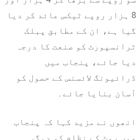
8 ہزار روپے ٹیکس عائد کر دیا
گیا ہے، ان کے مطابق پبلک
ٹرانسپورٹ کو صنعت کا درجہ
دیا جائے، پنجاب میں
ڈرائیونگ لائسنس کے حصول کو
آسان بنایا جائے۔
انھوں نے مزید کہا کہ پنجاب
میں روٹ کے نظام کو دیگر