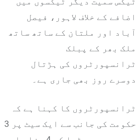
ٹیکس سمیت دیگر ٹیکسوں میں
اضافے کے خلاف لاہور، فیصل
آباد اور ملتان کے ساتھ ساتھ
ملک بھر کے پبلک
ٹرانسپورٹروں کی ہڑتال
دوسرے روز بھی جاری ہے۔
ٹرانسپورٹروں کا کہنا ہے کہ
حکومت کی جانب سے ایک سیٹ پر 3
سو روپے سے بڑھا کر 4 ہزار اور