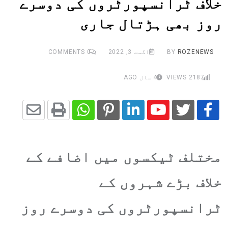
خلاف ٹرانسپورٹروں کی دوسرے
روز بھی ہڑتال جاری
ROZENEWS
BY
اگست 3, 2022
0
COMMENTS
2187
VIEWS
4 سال AGO
Share
Whatsapp
Print
Pinterest
LinkedIn
Youtube
via
مختلف ٹیکسوں میں اضافے کے
Email
خلاف بڑے شہروں کے
ٹرانسپورٹروں کی دوسرے روز