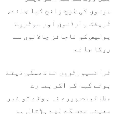
صوبوں کی طرح رائج کیا جائے،
ٹریفک وارڈنوں اور موٹروے
پولیس کو ناجائز چالانوں سے
روکا جائے
ٹرانسپورٹروں نے دھمکی دیتے
ہوئے کہا کہ اگر ہمارے
مطالبات پورے نہ ہوئے تو غیر
معینہ مدت کے لیے ہڑتال ہو