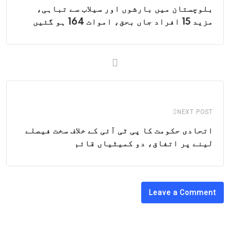
بلوچستان میں بارشوں اور سیلاب سے تباہی،
مزید 15 افراد جاں بحق، اموات 164 ہو گئیں
NEXT POST
اتحادی حکومت کا پی ٹی آئی کے خلاف سخت فیصلے
لینے پر اتفاق، دو کمیٹیاں قائم
Leave a Comment