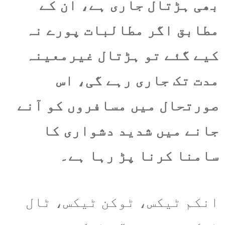
بھی ہڑتال جاری ہے، ان کے
مطابق اگر مطالبات پورے نہ
کیے گئے تو ہڑتال غیرمعینہ
مدت تک جاری رہے گی، اس
صورتحال میں مسافروں کو آنے
جانے میں شدید دشواری کا
سامنا کرنا پڑ رہا ہے۔
انکم ٹیکس، ٹوکن ٹیکس، ٹال