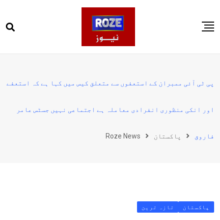
Ski
t
conten
صفحہ اول
پاکستان
پی ٹی آئی ممبران کے استعفوں سے متعلق کیس میں کہا ہے کہ استعفے
دنیا
اور انکی منظوری انفرادی معاملہ ہے اجتماعی نہیں جسٹس عامر
کھیل
ویڈیوز
فاروق
پاکستان
Roze News
روز انگلش
پاکستان
تازہ ترین