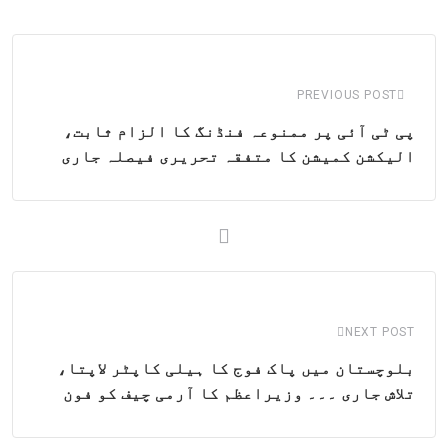
via
Email
PREVIOUS POST
پی ٹی آئی پر ممنوعہ فنڈنگ کا الزام ثابت،
الیکشن کمیشن کا متفقہ تحریری فیصلہ جاری
NEXT POST
بلوچستان میں پاک فوج کا ہیلی کاپٹر لاپتا،
تلاش جاری ۔۔۔ وزیراعظم کا آرمی چیف کو فون