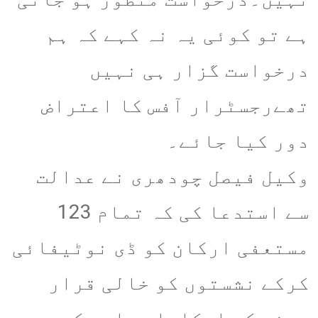
ہے تو کوئی یہ نہ کہے کہ ہم
درخواست گزار ہی نہیں
تھےرجسٹرار آفس کا اعتراض
دور کیا جائے۔
وکیل فیصل چودھری نے عدالت
سے استدعا کی کہ تمام 123
مستعفی ارکان کو ڈی نوٹیفائی
کرکے نشستوں کو خالی قرار