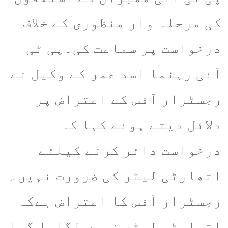
کی مرحلہ وار منظوری کے خلاف
درخواست پر سماعت کی۔پی ٹی
آئی رہنما اسد عمر کے وکیل نے
رجسٹرار آفس کے اعتراض پر
دلائل دیتے ہوئے کہا کہ
درخواست دائر کرنے کیلئے
اتھارٹی لیٹر کی ضرورت نہیں۔
رجسٹرار آفس کا اعتراض ہےکہ
اتھارٹی لیٹر نہیں لگایا گیا