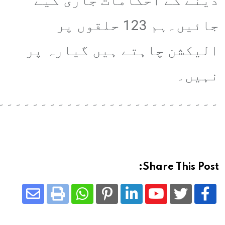
دینے کے احکامات جاری کیے
جائیں۔ہم 123 حلقوں پر
الیکشن چاہتے ہیں گیارہ پر
نہیں۔
۔۔۔۔۔۔۔۔۔۔۔۔۔۔۔۔۔۔۔۔۔۔۔۔۔۔
Share This Post:
Share
Whatsapp
Print
Pinterest
LinkedIn
Youtube