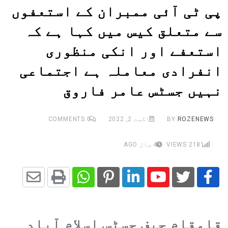
پی ٹی آئی ممبران کے استعفوں
سے متعلق کیس میں کہا ہے کہ
استعفے اور انکی منظوری
انفرادی معاملہ ہے اجتماعی
نہیں جسٹس عامر فاروق
ROZENEWS
BY
اگست 2, 2022
0
COMMENTS
2181
VIEWS
4 سال AGO
Share
Whatsapp
Print
Pinterest
LinkedIn
Youtube
via
قامقام چیف جسٹس اسلام آباد