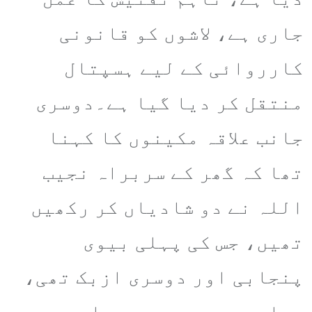
جاری ہے، لاشوں کو قانونی
کارروائی کے لیے ہسپتال
منتقل کر دیا گیا ہے۔دوسری
جانب علاقہ مکینوں کا کہنا
تھا کہ گھر کے سربراہ نجیب
اللہ نے دو شادیاں کر رکھیں
تھیں، جس کی پہلی بیوی
پنجابی اور دوسری ازبک تھی،
پہلی بیوی سے دو بچے اور