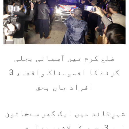
ضلع کرم میں آسمانی بجلی
گرنے کا افسوسناک واقعہ، 3
افراد جاں بحق
شہرِقائد میں ایک گھر سےخاتون
اور 3بچوں کی لاشیں برآمد