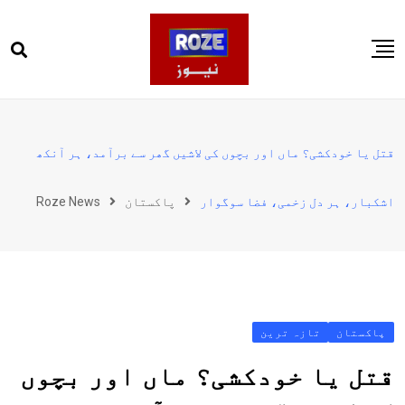
Ski
t
conten
صفحہ اول
پاکستان
قتل یا خودکشی؟ ماں اور بچوں کی لاشیں گھر سے برآمد، ہر آنکھ
دنیا
اشکبار، ہر دل زخمی، فضا سوگوار
پاکستان
Roze News
کھیل
ویڈیوز
روز انگلش
پاکستان
تازہ ترین
قتل یا خودکشی؟ ماں اور بچوں