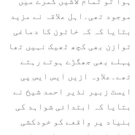
ہوا تو تمام لاشیں کمرے میں
موجود تھی۔اہل علاقہ نے مزید
بتایا کہ کہ خاتون کا دماغی
توازن بھی کچھ ٹھیک نہیں تھا
پہلے بھی جھگڑے ہوتے رہتے
تھے۔علاوہ ازیں ایس ایس پی
ایسٹ زبیر نذیر احمد شیخ نے
بتایا کہ ابتدائی شواہد کی
بنیاد پر واقعے کو خودکشی