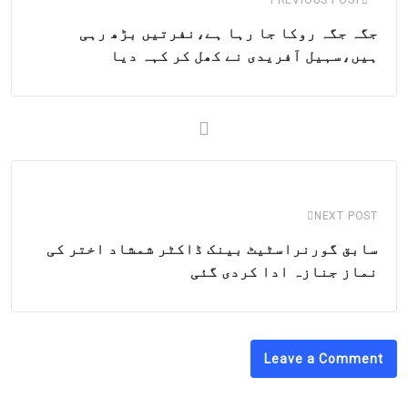
جگہ جگہ روکا جا رہا ہے،نفرتیں بڑھ رہی
ہیں،سہیل آفریدی نے کھل کر کہہ دیا
NEXT POST
سابق گورنراسٹیٹ بینک ڈاکٹر شمشاد اختر کی
نماز جنازہ ادا کردی گئی
Leave a Comment