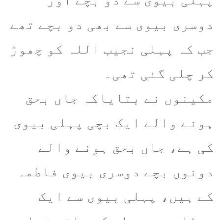
دوسری بیوی سے بھی دو بچے تھے
جب کہ پہلی نجیب اللہ کو چھوڑ
کر چلی گئی تھی۔
مکینوں نے بتایاکہ جاں بحق
ہونے والے ایک بچی پہلی بیوی
کی ہے، جاں بحق ہونے والے
دونوں بچے دوسری بیوی فاطمہ
کے ہیں، پہلی بیوی سے ایک