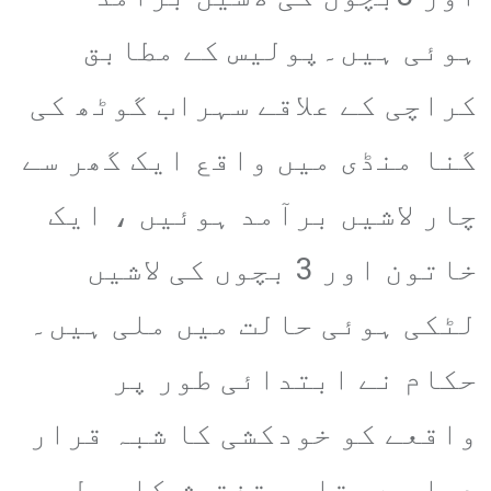
ہوئی ہیں۔پولیس کے مطابق
کراچی کے علاقے سہراب گوٹھ کی
گنا منڈی میں واقع ایک گھر سے
چار لاشیں برآمد ہوئیں ، ایک
خاتون اور 3 بچوں کی لاشیں
لٹکی ہوئی حالت میں ملی ہیں۔
حکام نے ابتدائی طور پر
واقعے کو خودکشی کا شبہ قرار
دیا ہے، تاہم تفتیش کا عمل