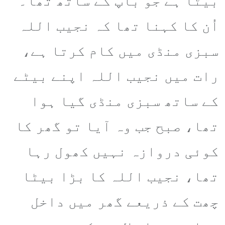
بیٹا ہے جو باپ کے ساتھ تھا۔
اُن کا کہنا تھا کہ نجیب اللہ
سبزی منڈی میں کام کرتا ہے،
رات میں نجیب اللہ اپنے بیٹے
کے ساتھ سبزی منڈی گیا ہوا
تھا، صبح جب وہ آیا تو گھر کا
کوئی دروازہ نہیں کھول رہا
تھا، نجیب اللہ کا بڑا بیٹا
چھت کے ذریعے گھر میں داخل