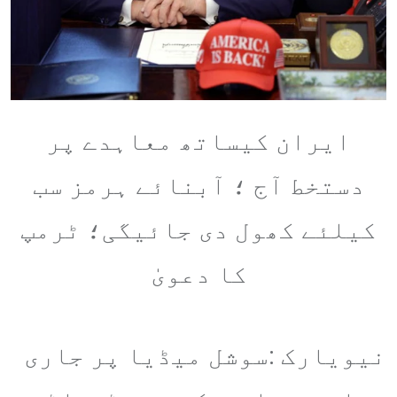
ایران کیساتھ معاہدے پر
دستخط آج ؛ آبنائے ہرمز سب
کیلئے کھول دی جائیگی؛ ٹرمپ
کا دعویٰ
نیویارک :سوشل میڈیا پر جاری