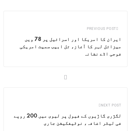
via
Email
PREVIOUS POST
ایران کا امریکا اور اسرائیل پر 78 ویں
میزائل لہر کا آغاز، تل ابیب سمیت امریکی
فوجی اڈے نشانہ
NEXT POST
لگژری گاڑیوں کے فیول پر لیوی میں 200 روپے
فی لیٹر اضافہ، نوٹیفکیشن جاری