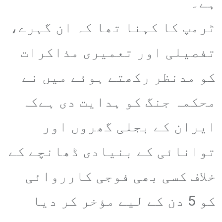
ہے۔
ٹرمپ کا کہنا تھا کہ ان گہرے،
تفصیلی اور تعمیری مذاکرات
کو مدنظر رکھتے ہوئے میں نے
محکمہ جنگ کو ہدایت دی ہےکہ
ایران کے بجلی گھروں اور
توانائی کے بنیادی ڈھانچے کے
خلاف کسی بھی فوجی کارروائی
کو 5 دن کے لیے مؤخر کر دیا