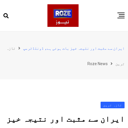
Ski
t
conten
صفحہ اول
پاکستان
ایران سے مثبت اور نتیجہ خیز بات ہوئی ہے، ڈونلڈٹرمپ
تازہ
دنیا
ترین
Roze News
کھیل
ویڈیوز
روز انگلش
تازہ ترین
ایران سے مثبت اور نتیجہ خیز