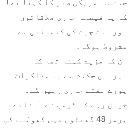
جائے۔امریکی صدر کا کہنا تھا
کہ یہ فیصلہ جاری ملاقاتوں
اور بات چیت کی کامیابی سے
مشروط ہوگا۔
ان کا مزید کہنا تھا کہ
ایرانی حکام سے یہ مذاکرات
پورے ہفتے جاری رہیں گے۔
خیال رہے کہ ٹرمپ نے آبنائے
ہرمز 48 گھنٹوں میں کھولنے کی