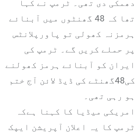
دھمکی دی تھی۔ ٹرمپ نے کہا
تھا کہ 48 گھنٹوں میں آبنائے
ہرمزنہ کھولی تو پاورپلانٹس
پر حملے کریں گے۔ ٹرمپ کی
ایران کو آبنائے ہرمز کھولنے
کی48گھنٹے کی ڈیڈ لائن آج ختم
ہو رہی تھی۔
امریکی میڈیا کا کہنا ہےکہ
ٹرمپ کا یہ اعلان آپریشن ایپک