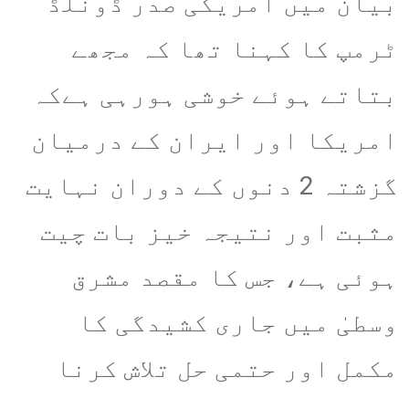
بیان میں امریکی صدر ڈونلڈ
ٹرمپ کا کہنا تھا کہ مجھے
بتاتے ہوئے خوشی ہورہی ہےکہ
امریکا اور ایران کے درمیان
گزشتہ 2 دنوں کے دوران نہایت
مثبت اور نتیجہ خیز بات چیت
ہوئی ہے، جس کا مقصد مشرق
وسطیٰ میں جاری کشیدگی کا
مکمل اور حتمی حل تلاش کرنا