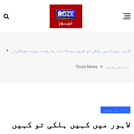
Ski
t
conten
صفحہ اول
پاکستان
لاہور میں کہیں ہلکی تو کہیں موسلادھار بارش سے موسم خوشگوار
دنیا
ادارتی پسند
Roze News
کھیل
ویڈیوز
روز انگلش
ادارتی پسند
لاہور میں کہیں ہلکی تو کہیں