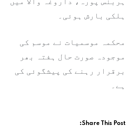
ہربنس پورہ، داروغہ والا میں
ہلکی بارش ہوئی۔
محکمہ موسمیات نے موسم کی
موجودہ صورت حال ہفتہ بھر
برقرار رہنے کی پیشگوئی کی
ہے۔
Share This Post: