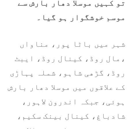
تو کہیں موسلا دھار بارش سے
موسم خوشگوار ہو گیا۔
شہر میں باٹا پور، مناواں
،مال روڈ، کینال روڈ، ایبٹ
روڈ، گڑھی شاہو، شملہ پہاڑی
کے علاقوں میں موسلا دھار بارش
ہوئی، جبکہ اندرون لاہور،
شادباغ، کینال بینک سکیم،