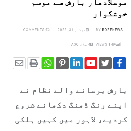
موسلادھار بارش سے موسم
خوشگوار
ROZENEWS
BY
جولائی 31, 2022
0
COMMENTS
1496
VIEWS
4 سال AGO
Share
Whatsapp
Print
Pinterest
LinkedIn
Youtube
via
بارش برسانے والے نظام نے
Email
اپنے رنگ ڈھنگ دکھانے شروع
کردیے، لاہور میں کہیں ہلکی